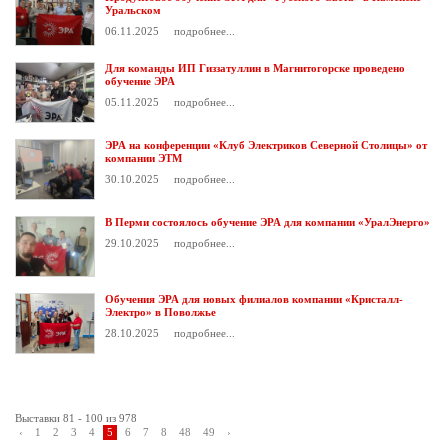
Уральском
06.11.2025
подробнее...
Для команды ИП Гиззатуллин в Магнитогорске проведено
обучение ЭРА
05.11.2025
подробнее...
ЭРА на конференции «Клуб Электриков Северной Столицы» от
компании ЭТМ
30.10.2025
подробнее...
В Перми состоялось обучение ЭРА для компании «УралЭнерго»
29.10.2025
подробнее...
Обучения ЭРА для новых филиалов компании «Кристалл-
Электро» в Поволжье
28.10.2025
подробнее...
Выставки 81 - 100 из 978
‹
1
2
3
4
5
6
7
8
48
49
›