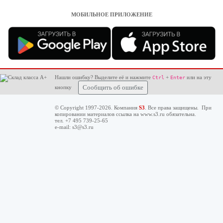
МОБИЛЬНОЕ ПРИЛОЖЕНИЕ
Нашли ошибку? Выделите её и нажмите
+
или на эту
Ctrl
Enter
кнопку
Сообщить об ошибке
© Copyright 1997-2026. Компания
S3
. Все права защищены. При
копировании материалов ссылка на
www.s3.ru
обязательна.
тел. +7 495 739-25-65
e-mail:
s3@s3.ru