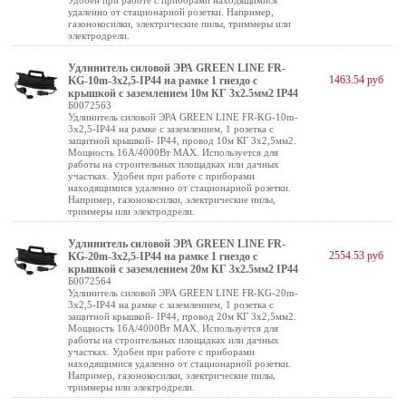
Удобен при работе с приборами находящимися
удаленно от стационарной розетки. Например,
газонокосилки, электрические пилы, триммеры или
электродрели.
Удлинитель силовой ЭРА GREEN LINE FR-
1463.54 руб
KG-10m-3x2,5-IP44 на рамке 1 гнездо с
крышкой с заземлением 10м КГ 3x2.5мм2 IP44
Б0072563
Удлинитель силовой ЭРА GREEN LINE FR-KG-10m-
3x2,5-IP44 на рамке с заземлением, 1 розетка с
защитной крышкой- IP44, провод 10м КГ 3х2,5мм2.
Мощность 16А/4000Вт МАХ. Используется для
работы на строительных площадках или дачных
участках. Удобен при работе с приборами
находящимися удаленно от стационарной розетки.
Например, газонокосилки, электрические пилы,
триммеры или электродрели.
Удлинитель силовой ЭРА GREEN LINE FR-
2554.53 руб
KG-20m-3x2,5-IP44 на рамке 1 гнездо с
крышкой с заземлением 20м КГ 3x2.5мм2 IP44
Б0072564
Удлинитель силовой ЭРА GREEN LINE FR-KG-20m-
3x2,5-IP44 на рамке с заземлением, 1 розетка с
защитной крышкой- IP44, провод 20м КГ 3х2,5мм2.
Мощность 16А/4000Вт МАХ. Используется для
работы на строительных площадках или дачных
участках. Удобен при работе с приборами
находящимися удаленно от стационарной розетки.
Например, газонокосилки, электрические пилы,
триммеры или электродрели.