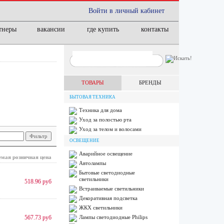
Войти в личный кабинет
тнеры
вакансии
где купить
контакты
ТОВАРЫ
БРЕНДЫ
БЫТОВАЯ ТЕХНИКА
Техника для дома
Уход за полостью рта
Уход за телом и волосами
ОСВЕЩЕНИЕ
Аварийное освещение
мая розничная цена
Автолампы
Бытовые светодиодные
светильники
518.96 руб
Встраиваемые светильники
Декоративная подсветка
ЖКХ светильники
567.73 руб
Лампы cветодиодные Philips