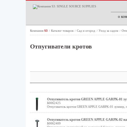
о ко
Компания
S3
Каталог товаров
Сад и огород
Уход за садом
Отп
/
/
/
/
Отпугиватели кротов
Отпугиватель кротов GREEN APPLE GARPK-01 зумме
Б0062425
Отпугиватель кротов GREEN APPLE GARPK-01 зуммер, пл.
Отпугиватель кротов GREEN APPLE GARPK-02 на сол
Б0062409