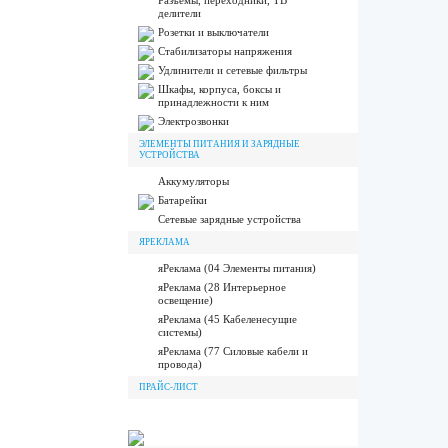
Разъёмы, переходники, ТВ
делители
Розетки и выключатели
Стабилизаторы напряжения
Удлинители и сетевые фильтры
Шкафы, корпуса, боксы и
принадлежности к ним
Электрозвонки
ЭЛЕМЕНТЫ ПИТАНИЯ И ЗАРЯДНЫЕ
УСТРОЙСТВА
Аккумуляторы
Батарейки
Сетевые зарядные устройства
ЯРЕКЛАМА
яРеклама (04 Элементы питания)
яРеклама (28 Интерьерное
освещение)
яРеклама (45 Кабеленесущие
системы)
яРеклама (77 Силовые кабели и
провода)
ПРАЙС-ЛИСТ