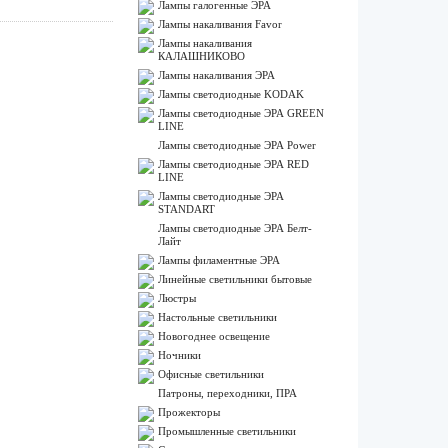
Лампы галогенные ЭРА
Лампы накаливания Favor
Лампы накаливания
КАЛАШНИКОВО
Лампы накаливания ЭРА
Лампы светодиодные KODAK
Лампы светодиодные ЭРА GREEN
LINE
Лампы светодиодные ЭРА Power
Лампы светодиодные ЭРА RED
LINE
Лампы светодиодные ЭРА
STANDART
Лампы светодиодные ЭРА Белт-
Лайт
Лампы филаментные ЭРА
Линейные светильники бытовые
Люстры
Настольные светильники
Новогоднее освещение
Ночники
Офисные светильники
Патроны, переходники, ПРА
Прожекторы
Промышленные светильники