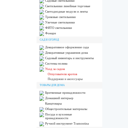
Садовые светильники
Светильники линейные торговые
Светодиодные модули и ленты
Трековые светильники
Уличные светильники
ФИТО светильники
Фонари
САД И ОГОРОД
Декоративное оформление сада
Декоративные украшения дома
Садовый инвентарь и инструменты
Системы полива
Уход за садом
Отпугиватели кротов
Поддержки и аксессуары
ТОВАРЫ ДЛЯ ДОМА
Бритвенные принадлежности
Домашний интерьер
Канцтовары
Общестроительные материалы
Посуда и кухонные
принадлежности
Ручной инструмент Tramontina