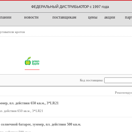
ФЕДЕРАЛЬНЫЙ ДИСТРИБЬЮТОР с 1997 года
мпании
новости
поставщикам
цены
акции
пар
угиватели кротов
Код поставщика:
Рекомендуе
р, пл. действия 650 кв.м., 3*LR21
 действия 650 кв.м., 3*LR21
нечной батарее, зуммер, пл. действия 500 кв.м.