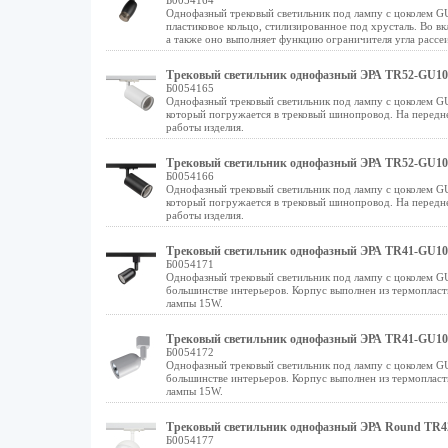
Б0054164
Однофазный трековый светильник под лампу с цоколем GU
пластиковое кольцо, стилизированное под хрусталь. Во в
а также оно выполняет функцию ограничителя угла рассеи
Трековый светильник однофазный ЭРА TR52-GU10
Б0054165
Однофазный трековый светильник под лампу с цоколем GU
который погружается в трековый шинопровод. На передней
работы изделия.
Трековый светильник однофазный ЭРА TR52-GU10
Б0054166
Однофазный трековый светильник под лампу с цоколем GU
который погружается в трековый шинопровод. На передней
работы изделия.
Трековый светильник однофазный ЭРА TR41-GU10
Б0054171
Однофазный трековый светильник под лампу с цоколем GU
большинстве интерьеров. Корпус выполнен из термопласт
лампы 15W.
Трековый светильник однофазный ЭРА TR41-GU10
Б0054172
Однофазный трековый светильник под лампу с цоколем GU
большинстве интерьеров. Корпус выполнен из термопласт
лампы 15W.
Трековый светильник однофазный ЭРА Round TR4
Б0054177