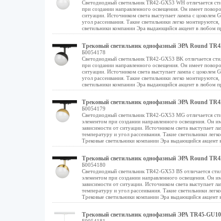
Светодиодный светильник TR42-GX53 WH отличается стил
при создании направленного освещения. Он имеет поворо
ситуации. Источником света выступает лампа с цоколем
угол рассеивания. Такие светильники легко монтируются
светильники компании Эра выдающийся акцент в любом п
Трековый светильник однофазный ЭРА Round TR4
Б0054178
Светодиодный светильник TR42-GX53 BK отличается стил
при создании направленного освещения. Он имеет поворо
ситуации. Источником света выступает лампа с цоколем
угол рассеивания. Такие светильники легко монтируются
светильники компании Эра выдающийся акцент в любом п
Трековый светильник однофазный ЭРА Round TR42
Б0054179
Светодиодный светильник TR42-GX53 MG отличается стил
элементом при создании направленного освещения. Он им
зависимости от ситуации. Источником света выступает 
температуру и угол рассеивания. Такие светильники лег
Трековые светильники компании Эра выдающийся акцент 
Трековый светильник однофазный ЭРА Round TR4
Б0054180
Светодиодный светильник TR42-GX53 BS отличается стил
элементом при создании направленного освещения. Он им
зависимости от ситуации. Источником света выступает 
температуру и угол рассеивания. Такие светильники лег
Трековые светильники компании Эра выдающийся акцент 
Трековый светильник однофазный ЭРА TR45-GU10