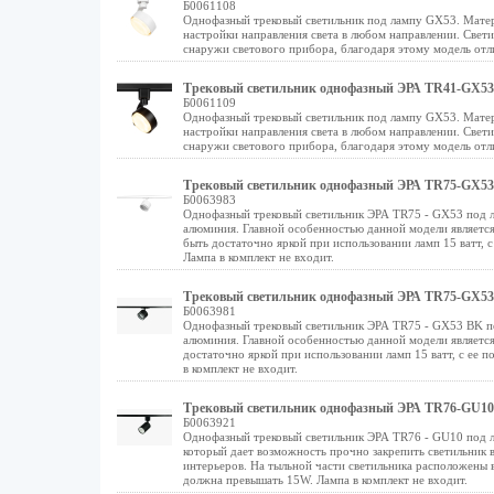
Б0061108
Однофазный трековый светильник под лампу GX53. Матер
настройки направления света в любом направлении. Свети
снаружи светового прибора, благодаря этому модель отл
Трековый светильник однофазный ЭРА TR41-GX53
Б0061109
Однофазный трековый светильник под лампу GX53. Матер
настройки направления света в любом направлении. Свети
снаружи светового прибора, благодаря этому модель отл
Трековый светильник однофазный ЭРА TR75-GX53
Б0063983
Однофазный трековый светильник ЭРА TR75 - GX53 под л
алюминия. Главной особенностью данной модели является
быть достаточно яркой при использовании ламп 15 ватт, 
Лампа в комплект не входит.
Трековый светильник однофазный ЭРА TR75-GX53
Б0063981
Однофазный трековый светильник ЭРА TR75 - GX53 BK по
алюминия. Главной особенностью данной модели является
достаточно яркой при использовании ламп 15 ватт, с ее 
в комплект не входит.
Трековый светильник однофазный ЭРА TR76-GU10
Б0063921
Однофазный трековый светильник ЭРА TR76 - GU10 под л
который дает возможность прочно закрепить светильник
интерьеров. На тыльной части светильника расположены 
должна превышать 15W. Лампа в комплект не входит.