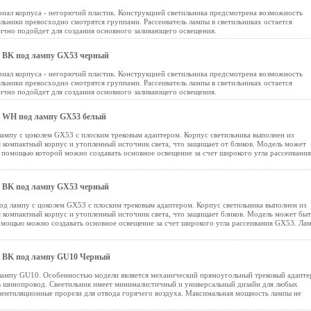
иал корпуса - негорючий пластик. Конструкцией светильника предсмотрена возможность
льники превосходно смотрятся группами. Рассеиватель лампы в светильниках остается
ично подойдет для создания основного заливающего освещения.
 BK под лампу GX53 черный
иал корпуса - негорючий пластик. Конструкцией светильника предсмотрена возможность
льники превосходно смотрятся группами. Рассеиватель лампы в светильниках остается
ично подойдет для создания основного заливающего освещения.
 WH под лампу GX53 белый
ампу с цоколем GX53 с плоским трековым адаптером. Корпус светильника выполнен из
 компактный корпус и утопленный источник света, что защищает от бликов. Модель может
с помощью которой можно создавать основное освещение за счет широкого угла рассеивания
 BK под лампу GX53 черный
д лампу с цоколем GX53 с плоским трековым адаптером. Корпус светильника выполнен из
 компактный корпус и утопленный источник света, что защищает бликов. Модель может быт
помощью можно создавать основное освещение за счет широкого угла рассеивания GX53. Ла
 BK под лампу GU10 Черный
ампу GU10. Особенностью модели является механический прямоугольный трековый адапте
 в шинопровод. Свеетильник имеет минималистичный и универсальный дизайн для любых
вентиляционные прорези для отвода горячего воздуха. Максимальная мощность лампы не