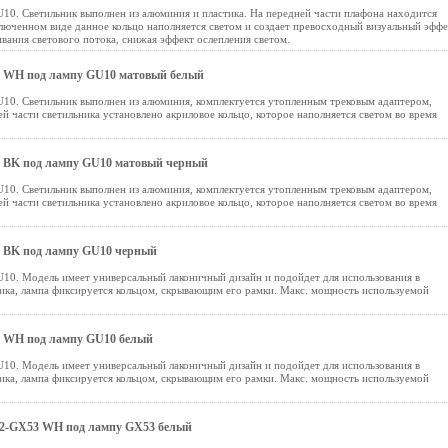
10. Светильник выполнен из алюминия и пластика. На передней части плафона находится
ключенном виде данное кольцо наполняется светом и создает превосходный визуальный эффе
вания светового потока, снижая эффект ослепления светом.
 WH под лампу GU10 матовый белый
10. Светильник выполнен из алюминия, комплектуется утопленным трековым адаптером,
 части светильника установлено акриловое кольцо, которое наполняется светом во время
 BK под лампу GU10 матовый черный
10. Светильник выполнен из алюминия, комплектуется утопленным трековым адаптером,
 части светильника установлено акриловое кольцо, которое наполняется светом во время
 BK под лампу GU10 черный
10. Модель имеет универсальный лаконичный дизайн и подойдет для использования в
ика, лампа фиксируется кольцом, скрывающим его рамки. Макс. мощность используемой
 WH под лампу GU10 белый
10. Модель имеет универсальный лаконичный дизайн и подойдет для использования в
ика, лампа фиксируется кольцом, скрывающим его рамки. Макс. мощность используемой
2-GX53 WH под лампу GX53 белый