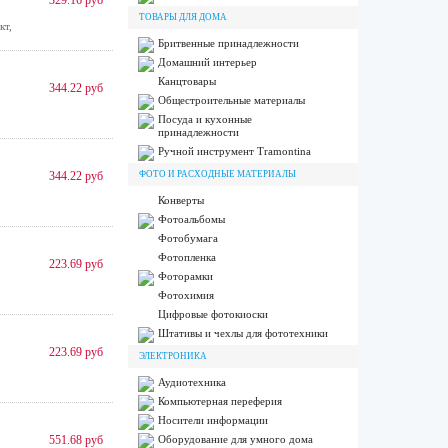
329.16 руб
ТОВАРЫ ДЛЯ ДОМА
кт,
Бритвенные принадлежности
Домашний интерьер
Канцтовары
344.22 руб
Общестроительные материалы
Посуда и кухонные
принадлежности
Ручной инструмент Tramontina
344.22 руб
ФОТО И РАСХОДНЫЕ МАТЕРИАЛЫ
Конверты
Фотоальбомы
Фотобумага
Фотопленка
223.69 руб
Фоторамки
Фотохимия
Цифровые фотокиоски
Штативы и чехлы для фототехники
223.69 руб
ЭЛЕКТРОНИКА
Аудиотехника
Компьютерная переферия
Носители информации
551.68 руб
Оборудование для умного дома