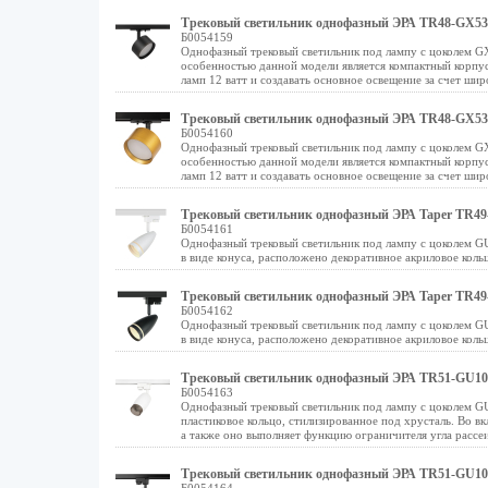
Трековый светильник однофазный ЭРА TR48-GX53
Б0054159
Однофазный трековый светильник под лампу с цоколем GX
особенностью данной модели является компактный корпус
ламп 12 ватт и создавать основное освещение за счет шир
Трековый светильник однофазный ЭРА TR48-GX53 
Б0054160
Однофазный трековый светильник под лампу с цоколем GX
особенностью данной модели является компактный корпус
ламп 12 ватт и создавать основное освещение за счет шир
Трековый светильник однофазный ЭРА Taper TR4
Б0054161
Однофазный трековый светильник под лампу с цоколем GU
в виде конуса, расположено декоративное акриловое коль
Трековый светильник однофазный ЭРА Taper TR4
Б0054162
Однофазный трековый светильник под лампу с цоколем GU
в виде конуса, расположено декоративное акриловое коль
Трековый светильник однофазный ЭРА TR51-GU10
Б0054163
Однофазный трековый светильник под лампу с цоколем GU
пластиковое кольцо, стилизированное под хрусталь. Во в
а также оно выполняет функцию ограничителя угла рассеи
Трековый светильник однофазный ЭРА TR51-GU10