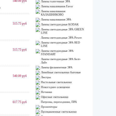
540.09 руб
Лампы галогенные ЭРА
Лампы накаливания Favor
я
Лампы накаливания
КАЛАШНИКОВО
Лампы накаливания ЭРА
515.75 руб
Лампы светодиодные KODAK
Лампы светодиодные ЭРА GREEN
LINE
Лампы светодиодные ЭРА Power
Лампы светодиодные ЭРА RED
LINE
515.75 руб
Лампы светодиодные ЭРА
STANDART
Лампы светодиодные ЭРА Белт-
Лайт
Лампы филаментные ЭРА
Линейные светильники бытовые
540.09 руб
Люстры
Настольные светильники
Новогоднее освещение
Ночники
Офисные светильники
617.75 руб
Патроны, переходники, ПРА
Прожекторы
Промышленные светильники