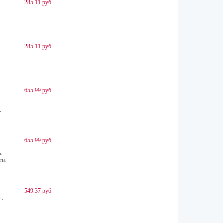
285.11 руб
285.11 руб
655.99 руб
.
655.99 руб
ь
мпа
549.37 руб
р,