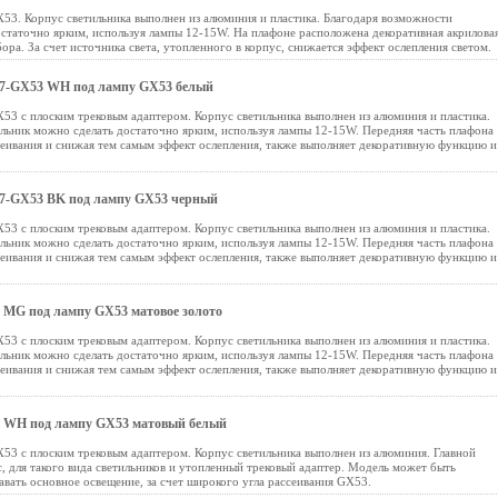
53. Корпус светильника выполнен из алюминия и пластика. Благодаря возможности
статочно ярким, используя лампы 12-15W. На плафоне расположена декоративная акрилова
ора. За счет источника света, утопленного в корпус, снижается эффект ослепления светом.
7-GX53 WH под лампу GX53 белый
53 с плоским трековым адаптером. Корпус светильника выполнен из алюминия и пластика.
льник можно сделать достаточно ярким, используя лампы 12-15W. Передняя часть плафона
ссеивания и снижая тем самым эффект ослепления, также выполняет декоративную функцию и
7-GX53 BK под лампу GX53 черный
53 с плоским трековым адаптером. Корпус светильника выполнен из алюминия и пластика.
льник можно сделать достаточно ярким, используя лампы 12-15W. Передняя часть плафона
ссеивания и снижая тем самым эффект ослепления, также выполняет декоративную функцию и
MG под лампу GX53 матовое золото
53 с плоским трековым адаптером. Корпус светильника выполнен из алюминия и пластика.
льник можно сделать достаточно ярким, используя лампы 12-15W. Передняя часть плафона
ссеивания и снижая тем самым эффект ослепления, также выполняет декоративную функцию и
 WH под лампу GX53 матовый белый
53 с плоским трековым адаптером. Корпус светильника выполнен из алюминия. Главной
, для такого вида светильников и утопленный трековый адаптер. Модель может быть
авать основное освещение, за счет широкого угла рассеивания GX53.