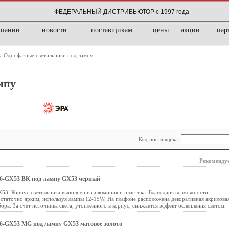
ФЕДЕРАЛЬНЫЙ ДИСТРИБЬЮТОР с 1997 года
мпании
новости
поставщикам
цены
акции
пар
Однофазные светильники под лампу
/
мпу
Код поставщика:
Рекомендуе
6-GX53 BK под лампу GX53 черный
53. Корпус светильника выполнен из алюминия и пластика. Благодаря возможности
статочно ярким, используя лампы 12-15W. На плафоне расположена декоративная акрилова
ора. За счет источника света, утопленного в корпус, снижается эффект ослепления светом.
-GX53 MG под лампу GX53 матовое золото