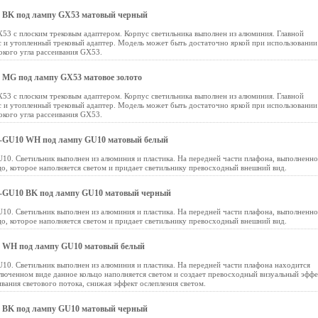
 BK под лампу GX53 матовый черный
53 с плоским трековым адаптером. Корпус светильника выполнен из алюминия. Главной
 и утопленный трековый адаптер. Модель может быть достаточно яркой при использовании
окого угла рассеивания GX53.
MG под лампу GX53 матовое золото
53 с плоским трековым адаптером. Корпус светильника выполнен из алюминия. Главной
 и утопленный трековый адаптер. Модель может быть достаточно яркой при использовании
окого угла рассеивания GX53.
9-GU10 WH под лампу GU10 матовый белый
10. Светильник выполнен из алюминия и пластика. На передней части плафона, выполненно
цо, которое наполняется светом и придает светильнику превосходный внешний вид.
9-GU10 BK под лампу GU10 матовый черный
10. Светильник выполнен из алюминия и пластика. На передней части плафона, выполненно
цо, которое наполняется светом и придает светильнику превосходный внешний вид.
 WH под лампу GU10 матовый белый
10. Светильник выполнен из алюминия и пластика. На передней части плафона находится
ключенном виде данное кольцо наполняется светом и создает превосходный визуальный эффе
вания светового потока, снижая эффект ослепления светом.
 BK под лампу GU10 матовый черный