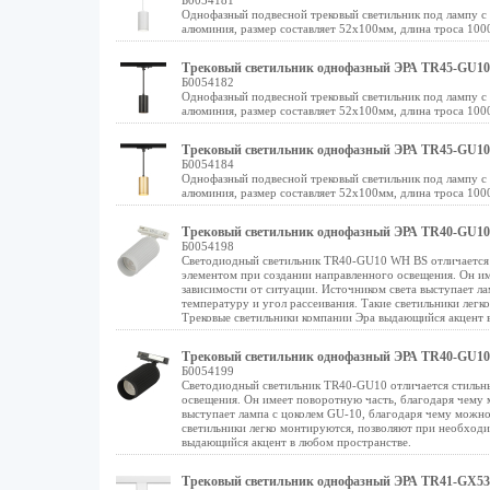
Б0054181
Однофазный подвесной трековый светильник под лампу с
алюминия, размер составляет 52х100мм, длина троса 100
Трековый светильник однофазный ЭРА TR45-GU10 
Б0054182
Однофазный подвесной трековый светильник под лампу с
алюминия, размер составляет 52х100мм, длина троса 100
Трековый светильник однофазный ЭРА TR45-GU10 
Б0054184
Однофазный подвесной трековый светильник под лампу с
алюминия, размер составляет 52х100мм, длина троса 100
Трековый светильник однофазный ЭРА TR40-GU10
Б0054198
Светодиодный светильник TR40-GU10 WH BS отличается с
элементом при создании направленного освещения. Он им
зависимости от ситуации. Источником света выступает 
температуру и угол рассеивания. Такие светильники лег
Трековые светильники компании Эра выдающийся акцент 
Трековый светильник однофазный ЭРА TR40-GU10
Б0054199
Светодиодный светильник TR40-GU10 отличается стильны
освещения. Он имеет поворотную часть, благодаря чему 
выступает лампа с цоколем GU-10, благодаря чему можн
светильники легко монтируются, позволяют при необход
выдающийся акцент в любом пространстве.
Трековый светильник однофазный ЭРА TR41-GX53