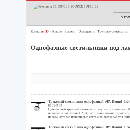
о ко
Компания
S3
Каталог товаров
Освещение
Трековые светильники
/
/
/
Однофазные светильники под ла
Трековый светильник однофазный ЭРА Round TR4
Б0054153
Однофазный трековый светильник под лампу с цоколем GX
использования лампы GX53, светильник можно сделать до
полоса, которая наполняется светом во время работы приб
Трековый светильник однофазный ЭРА Round TR46