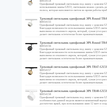
Б0054154
Однофазный трековый светильник под лампу с цоколем GX
использования лампы GX53, светильник можно сделать до
полоса, которая наполняется светом во время работы приб
Трековый светильник однофазный ЭРА Round TR4
Б0054155
Однофазный трековый светильник под лампу с цоколем GX
Благодаря возможности использования лампы GX53 свети
выполнена из опалового акрила, который, сужая угол ра
делает светильник эстетически более привлекательным.
Трековый светильник однофазный ЭРА Round TR4
Б0054156
Однофазный трековый светильник под лампу с цоколем GX
Благодаря возможности использования лампы GX53 свети
выполнена из опалового акрила, который, сужая угол ра
делает светильник эстетически более привлекательным.
Трековый светильник однофазный ЭРА TR47-GX53 
Б0054157
Однофазный трековый светильник под лампу с цоколем GX
Благодаря возможности использования лампы GX53 свети
выполнена из опалового акрила, который, сужая угол ра
делает светильник эстетически более привлекательным.
Трековый светильник однофазный ЭРА TR48-GX53
Б0054158
Однофазный трековый светильник под лампу с цоколем GX
особенностью данной модели является компактный корпус
достаточно яркой, при использовании ламп 12 ватт и созд