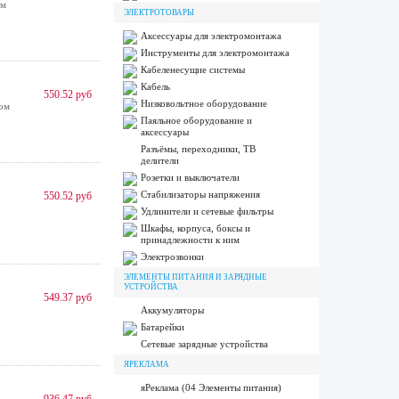
ом
ЭЛЕКТРОТОВАРЫ
Аксессуары для электромонтажа
Инструменты для электромонтажа
Кабеленесущие системы
Кабель
550.52 руб
Низковольтное оборудование
ом
Паяльное оборудование и
аксессуары
Разъёмы, переходники, ТВ
делители
Розетки и выключатели
Стабилизаторы напряжения
550.52 руб
Удлинители и сетевые фильтры
Шкафы, корпуса, боксы и
принадлежности к ним
Электрозвонки
ЭЛЕМЕНТЫ ПИТАНИЯ И ЗАРЯДНЫЕ
УСТРОЙСТВА
549.37 руб
Аккумуляторы
Батарейки
Сетевые зарядные устройства
ЯРЕКЛАМА
яРеклама (04 Элементы питания)