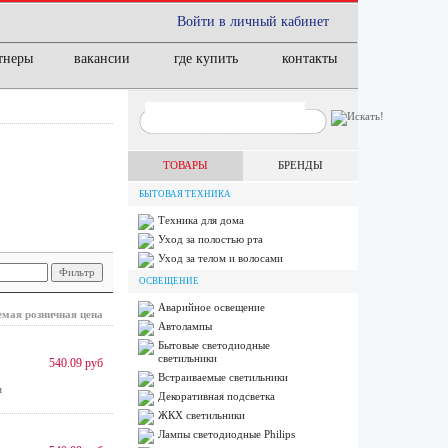
Войти в личный кабинет
тнеры
вакансии
где купить
контакты
ТОВАРЫ
БРЕНДЫ
БЫТОВАЯ ТЕХНИКА
Техника для дома
Уход за полостью рта
Уход за телом и волосами
ОСВЕЩЕНИЕ
Аварийное освещение
мая розничная цена
Автолампы
Бытовые светодиодные
светильники
540.09 руб
Встраиваемые светильники
я
Декоративная подсветка
ЖКХ светильники
Лампы cветодиодные Philips