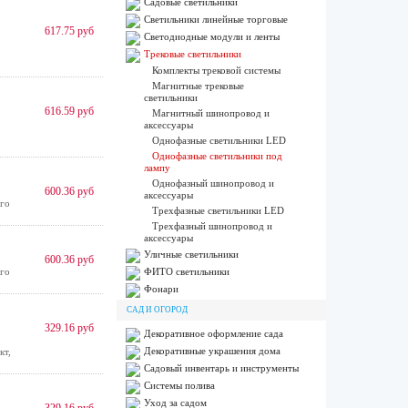
Садовые светильники
Светильники линейные торговые
617.75 руб
Светодиодные модули и ленты
Трековые светильники
Комплекты трековой системы
Магнитные трековые
светильники
616.59 руб
Магнитный шинопровод и
аксессуары
Однофазные светильники LED
Однофазные светильники под
лампу
Однофазный шинопровод и
600.36 руб
аксессуары
го
Трехфазные светильники LED
Трехфазный шинопровод и
аксессуары
Уличные светильники
600.36 руб
го
ФИТО светильники
Фонари
САД И ОГОРОД
329.16 руб
Декоративное оформление сада
Декоративные украшения дома
кт,
Садовый инвентарь и инструменты
Системы полива
Уход за садом