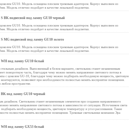
 цоколем GU10. Модель оснащена плоским трековым адаптером. Корпус выполнен из
0мм. Модель отлично подойдет в качестве локальной подсветки.
S BK подвесной под лампу GU10 черный
 цоколем GU10. Модель оснащена плоским трековым адаптером. Корпус выполнен из
0мм. Модель отлично подойдет в качестве локальной подсветки.
S MG подвесной под лампу GU10 золото
 цоколем GU10. Модель оснащена плоским трековым адаптером. Корпус выполнен из
0мм. Модель отлично подойдет в качестве локальной подсветки.
 WH под лампу GU10 белый
тильным дизайном. Выполненный в белом варианте, светильник станет незаменимым
еет поворотную часть, благодаря чему можно менять направление светового потока в
лампа с цоколем GU-10, благодаря чему можно подбирать необходимую мощность, цветовую
ко монтируются, позволяют при необходимости полностью менять восприятие помещения.
в любом пространстве.
 BK под лампу GU10 черный
м дизайном. Cветильник станет незаменимым элементом при создании направленного
можно менять направление светового потока в зависимости от ситуации. Источником света
о подбирать необходимую мощность, цветовую температуру и угол рассеивания. Такие
имости полностью менять восприятие помещения. Трековые светильники компании Эра
 WH под лампу GX53 белый