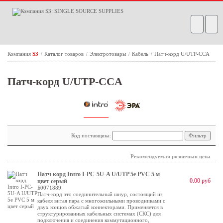
Компания
S3
Каталог товаров
Электротовары
Кабель
Патч-корд U/UTP-CCA
/
/
/
/
Патч-корд U/UTP-CCA
Код поставщика:
Рекомендуемая розничная цена
Патч корд Intro I-PC-5U-A U/UTP 5e PVC 5 м
0.00 руб
цвет серый
Б0071889
Патч-корд это соединительный шнур, состоящий из
кабеля витая пара с многожильными проводниками с
двух концов обжатый коннекторами. Применяется в
структурированных кабельных системах (СКС) для
подключения и соединения коммутационного,