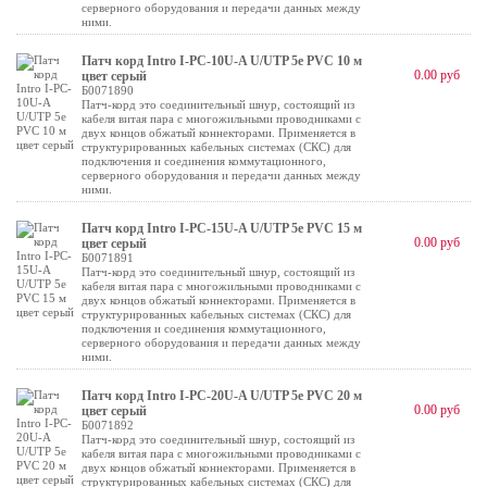
серверного оборудования и передачи данных между
ними.
Патч корд Intro I-PC-10U-A U/UTP 5e PVC 10 м
0.00 руб
цвет серый
Б0071890
Патч-корд это соединительный шнур, состоящий из
кабеля витая пара с многожильными проводниками с
двух концов обжатый коннекторами. Применяется в
структурированных кабельных системах (СКС) для
подключения и соединения коммутационного,
серверного оборудования и передачи данных между
ними.
Патч корд Intro I-PC-15U-A U/UTP 5e PVC 15 м
0.00 руб
цвет серый
Б0071891
Патч-корд это соединительный шнур, состоящий из
кабеля витая пара с многожильными проводниками с
двух концов обжатый коннекторами. Применяется в
структурированных кабельных системах (СКС) для
подключения и соединения коммутационного,
серверного оборудования и передачи данных между
ними.
Патч корд Intro I-PC-20U-A U/UTP 5e PVC 20 м
0.00 руб
цвет серый
Б0071892
Патч-корд это соединительный шнур, состоящий из
кабеля витая пара с многожильными проводниками с
двух концов обжатый коннекторами. Применяется в
структурированных кабельных системах (СКС) для