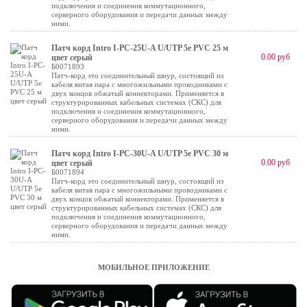
подключения и соединения коммутационного,
серверного оборудования и передачи данных между
ними.
Патч корд Intro I-PC-25U-A U/UTP 5e PVC 25 м
0.00 руб
цвет серый
Б0071893
Патч-корд это соединительный шнур, состоящий из
кабеля витая пара с многожильными проводниками с
двух концов обжатый коннекторами. Применяется в
структурированных кабельных системах (СКС) для
подключения и соединения коммутационного,
серверного оборудования и передачи данных между
ними.
Патч корд Intro I-PC-30U-A U/UTP 5e PVC 30 м
0.00 руб
цвет серый
Б0071894
Патч-корд это соединительный шнур, состоящий из
кабеля витая пара с многожильными проводниками с
двух концов обжатый коннекторами. Применяется в
структурированных кабельных системах (СКС) для
подключения и соединения коммутационного,
серверного оборудования и передачи данных между
ними.
МОБИЛЬНОЕ ПРИЛОЖЕНИЕ