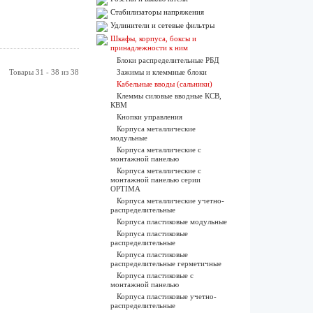
Стабилизаторы напряжения
Удлинители и сетевые фильтры
Шкафы, корпуса, боксы и
принадлежности к ним
Блоки распределительные РБД
Товары 31 - 38 из 38
Зажимы и клеммные блоки
Кабельные вводы (сальники)
Клеммы силовые вводные КСВ,
КВМ
Кнопки управления
Корпуса металлические
модульные
Корпуса металлические с
монтажной панелью
Корпуса металлические с
монтажной панелью серии
OPTIMA
Корпуса металлические учетно-
распределительные
Корпуса пластиковые модульные
Корпуса пластиковые
распределительные
Корпуса пластиковые
распределительные герметичные
Корпуса пластиковые с
монтажной панелью
Корпуса пластиковые учетно-
распределительные