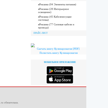
яРеклама (04 Элементы питания)
яРеклама (28 Интерьерное
освещение)
яРеклама (45 Кабеленесущие
системы)
яРеклама (77 Силовые кабели и
провода)
ПРАЙС-ЛИСТ
Скачать книгу Кулинаромагия [PDF]
Полистать книгу Кулинаромагия
МОБИЛЬНОЕ ПРИЛОЖЕНИЕ
.ru
обязательна.