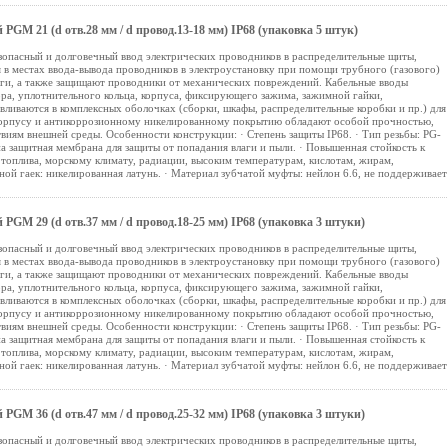
GM 21 (d отв.28 мм / d провод.13-18 мм) IP68 (упаковка 5 штук)
зопасный и долговечный ввод электрических проводников в распределительные щиты,
 в местах ввода-вывода проводников в электроустановку при помощи трубного (газового)
аги, а также защищают проводники от механических повреждений. Кабельные вводы
ора, уплотнительного кольца, корпуса, фиксирующего зажима, зажимной гайки,
вливаются в комплексных оболочках (сборки, шкафы, распределительные коробки и пр.) для
корпусу и антикоррозионному никелированному покрытию обладают особой прочностью,
виям внешней среды. Особенности конструкции: · Степень защиты IP68. · Тип резьбы: PG-
а защитная мембрана для защиты от попадания влаги и пыли. · Повышенная стойкость к
 топлива, морскому климату, радиации, высоким температурам, кислотам, жирам,
ой гаек: никелированная латунь. · Материал зубчатой муфты: нейлон 6.6, не поддерживает
GM 29 (d отв.37 мм / d провод.18-25 мм) IP68 (упаковка 3 штуки)
зопасный и долговечный ввод электрических проводников в распределительные щиты,
 в местах ввода-вывода проводников в электроустановку при помощи трубного (газового)
аги, а также защищают проводники от механических повреждений. Кабельные вводы
ора, уплотнительного кольца, корпуса, фиксирующего зажима, зажимной гайки,
вливаются в комплексных оболочках (сборки, шкафы, распределительные коробки и пр.) для
корпусу и антикоррозионному никелированному покрытию обладают особой прочностью,
виям внешней среды. Особенности конструкции: · Степень защиты IP68. · Тип резьбы: PG-
а защитная мембрана для защиты от попадания влаги и пыли. · Повышенная стойкость к
 топлива, морскому климату, радиации, высоким температурам, кислотам, жирам,
ой гаек: никелированная латунь. · Материал зубчатой муфты: нейлон 6.6, не поддерживает
GM 36 (d отв.47 мм / d провод.25-32 мм) IP68 (упаковка 3 штуки)
зопасный и долговечный ввод электрических проводников в распределительные щиты,