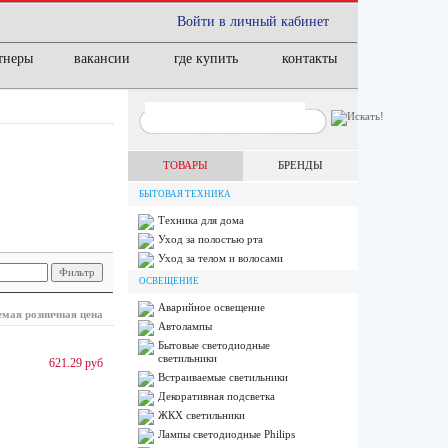
Войти в личный кабинет
тнеры
вакансии
где купить
контакты
ТОВАРЫ
БРЕНДЫ
БЫТОВАЯ ТЕХНИКА
Техника для дома
Уход за полостью рта
Уход за телом и волосами
ОСВЕЩЕНИЕ
Аварийное освещение
мая розничная цена
Автолампы
Бытовые светодиодные
светильники
621.29 руб
Встраиваемые светильники
Декоративная подсветка
ЖКХ светильники
Лампы cветодиодные Philips