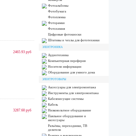
Фотоальбомы
Фотобумага
Фотопленка
Фоторамки
Фотохимия
Цифровые фотокиоски
Штативы и чехлы для фототехники
ЭЛЕКТРОНИКА
2465.93 руб
Аудиотехника
Компьютерная переферия
Носители информации
Оборудование для умного дома
ЭЛЕКТРОТОВАРЫ
Аксессуары для электромонтажа
Инструменты для электромонтажа
Кабеленесущие системы
Кабель
3287.60 руб
Низковольтное оборудование
Паяльное оборудование и
аксессуары
Разъёмы, переходники, ТВ
делители
Розетки и выключатели