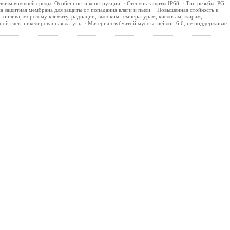
виям внешней среды. Особенности конструкции: · Степень защиты IP68. · Тип резьбы: PG-
а защитная мембрана для защиты от попадания влаги и пыли. · Повышенная стойкость к
 топлива, морскому климату, радиации, высоким температурам, кислотам, жирам,
ой гаек: никелированная латунь. · Материал зубчатой муфты: нейлон 6.6, не поддерживает