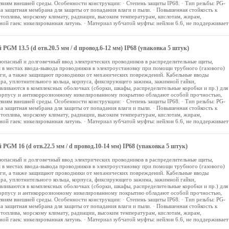
виям внешней среды. Особенности конструкции: · Степень защиты IP68. · Тип резьбы: PG-
а защитная мембрана для защиты от попадания влаги и пыли. · Повышенная стойкость к
 топлива, морскому климату, радиации, высоким температурам, кислотам, жирам,
ой гаек: никелированная латунь. · Материал зубчатой муфты: нейлон 6.6, не поддерживает
GM 13.5 (d отв.20.5 мм / d провод.6-12 мм) IP68 (упаковка 5 штук)
зопасный и долговечный ввод электрических проводников в распределительные щиты,
 в местах ввода-вывода проводников в электроустановку при помощи трубного (газового)
аги, а также защищают проводники от механических повреждений. Кабельные вводы
ора, уплотнительного кольца, корпуса, фиксирующего зажима, зажимной гайки,
вливаются в комплексных оболочках (сборки, шкафы, распределительные коробки и пр.) для
корпусу и антикоррозионному никелированному покрытию обладают особой прочностью,
виям внешней среды. Особенности конструкции: · Степень защиты IP68. · Тип резьбы: PG-
а защитная мембрана для защиты от попадания влаги и пыли. · Повышенная стойкость к
 топлива, морскому климату, радиации, высоким температурам, кислотам, жирам,
ой гаек: никелированная латунь. · Материал зубчатой муфты: нейлон 6.6, не поддерживает
GM 16 (d отв.22.5 мм / d провод.10-14 мм) IP68 (упаковка 5 штук)
зопасный и долговечный ввод электрических проводников в распределительные щиты,
 в местах ввода-вывода проводников в электроустановку при помощи трубного (газового)
аги, а также защищают проводники от механических повреждений. Кабельные вводы
ора, уплотнительного кольца, корпуса, фиксирующего зажима, зажимной гайки,
вливаются в комплексных оболочках (сборки, шкафы, распределительные коробки и пр.) для
корпусу и антикоррозионному никелированному покрытию обладают особой прочностью,
виям внешней среды. Особенности конструкции: · Степень защиты IP68. · Тип резьбы: PG-
а защитная мембрана для защиты от попадания влаги и пыли. · Повышенная стойкость к
 топлива, морскому климату, радиации, высоким температурам, кислотам, жирам,
ой гаек: никелированная латунь. · Материал зубчатой муфты: нейлон 6.6, не поддерживает