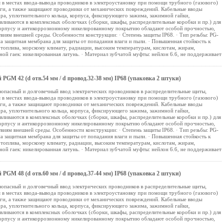
 в местах ввода-вывода проводников в электроустановку при помощи трубного (газового)
аги, а также защищают проводники от механических повреждений. Кабельные вводы
ора, уплотнительного кольца, корпуса, фиксирующего зажима, зажимной гайки,
вливаются в комплексных оболочках (сборки, шкафы, распределительные коробки и пр.) для
корпусу и антикоррозионному никелированному покрытию обладают особой прочностью,
виям внешней среды. Особенности конструкции: · Степень защиты IP68. · Тип резьбы: PG-
а защитная мембрана для защиты от попадания влаги и пыли. · Повышенная стойкость к
 топлива, морскому климату, радиации, высоким температурам, кислотам, жирам,
ой гаек: никелированная латунь. · Материал зубчатой муфты: нейлон 6.6, не поддерживает
GM 42 (d отв.54 мм / d провод.32-38 мм) IP68 (упаковка 2 штуки)
зопасный и долговечный ввод электрических проводников в распределительные щиты,
 в местах ввода-вывода проводников в электроустановку при помощи трубного (газового)
аги, а также защищают проводники от механических повреждений. Кабельные вводы
ора, уплотнительного кольца, корпуса, фиксирующего зажима, зажимной гайки,
вливаются в комплексных оболочках (сборки, шкафы, распределительные коробки и пр.) для
корпусу и антикоррозионному никелированному покрытию обладают особой прочностью,
виям внешней среды. Особенности конструкции: · Степень защиты IP68. · Тип резьбы: PG-
а защитная мембрана для защиты от попадания влаги и пыли. · Повышенная стойкость к
 топлива, морскому климату, радиации, высоким температурам, кислотам, жирам,
ой гаек: никелированная латунь. · Материал зубчатой муфты: нейлон 6.6, не поддерживает
GM 48 (d отв.60 мм / d провод.37-44 мм) IP68 (упаковка 2 штуки)
зопасный и долговечный ввод электрических проводников в распределительные щиты,
 в местах ввода-вывода проводников в электроустановку при помощи трубного (газового)
аги, а также защищают проводники от механических повреждений. Кабельные вводы
ора, уплотнительного кольца, корпуса, фиксирующего зажима, зажимной гайки,
вливаются в комплексных оболочках (сборки, шкафы, распределительные коробки и пр.) для
корпусу и антикоррозионному никелированному покрытию обладают особой прочностью,