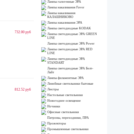
Лампы галогенные ЭРА
Лампы накаливания Favor
Лампы накаливания
КАЛАШНИКОВО
Лампы накаливания ЭРА
Лампы светодиодные KODAK
732.00 руб
Лампы светодиодные ЭРА GREEN
LINE
Лампы светодиодные ЭРА Power
Лампы светодиодные ЭРА RED
LINE
Лампы светодиодные ЭРА
STANDART
Лампы светодиодные ЭРА Белт-
Лайт
Лампы филаментные ЭРА
Линейные светильники бытовые
812.52 руб
Люстры
Настольные светильники
Новогоднее освещение
Ночники
Офисные светильники
Патроны, переходники, ПРА
Прожекторы
Промышленные светильники