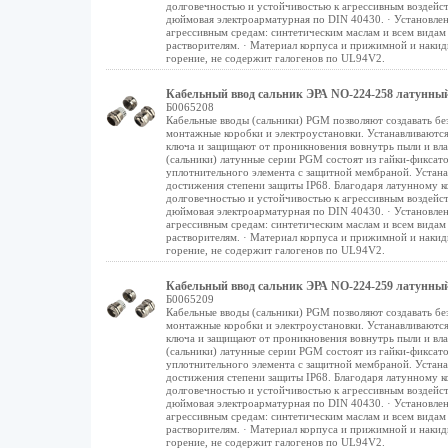
долговечностью и устойчивостью к агрессивным воздейст
дюймовая электроарматурная по DIN 40430. · Установлен
агрессивным средам: синтетическим маслам и всем видам
растворителям. · Материал корпуса и прижимной и накидн
горение, не содержит галогенов по UL94V2.
Кабельный ввод сальник ЭРА NO-224-258 латунный P
Б0065208
Кабельные вводы (сальники) PGM позволяют создавать бе
монтажные коробки и электроустановки. Устанавливаются
ключа и защищают от проникновения вовнутрь пыли и вл
(сальники) латунные серии PGM состоят из гайки-фиксат
уплотнительного элемента с защитной мембраной. Устана
достижения степени защиты IP68. Благодаря латунному 
долговечностью и устойчивостью к агрессивным воздейст
дюймовая электроарматурная по DIN 40430. · Установлен
агрессивным средам: синтетическим маслам и всем видам
растворителям. · Материал корпуса и прижимной и накидн
горение, не содержит галогенов по UL94V2.
Кабельный ввод сальник ЭРА NO-224-259 латунный P
Б0065209
Кабельные вводы (сальники) PGM позволяют создавать бе
монтажные коробки и электроустановки. Устанавливаются
ключа и защищают от проникновения вовнутрь пыли и вл
(сальники) латунные серии PGM состоят из гайки-фиксат
уплотнительного элемента с защитной мембраной. Устана
достижения степени защиты IP68. Благодаря латунному 
долговечностью и устойчивостью к агрессивным воздейст
дюймовая электроарматурная по DIN 40430. · Установлен
агрессивным средам: синтетическим маслам и всем видам
растворителям. · Материал корпуса и прижимной и накидн
горение, не содержит галогенов по UL94V2.