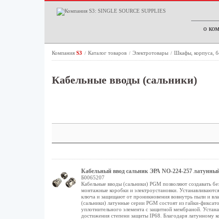
о ко
Компания
S3
Каталог товаров
Электротовары
Шкафы, корпуса, 
/
/
/
Кабельные вводы (сальники)
Кабельный ввод сальник ЭРА NO-224-257 латунный P
Б0065207
Кабельные вводы (сальники) PGM позволяют создавать бе
монтажные коробки и электроустановки. Устанавливаются
ключа и защищают от проникновения вовнутрь пыли и вл
(сальники) латунные серии PGM состоят из гайки-фиксат
уплотнительного элемента с защитной мембраной. Устана
достижения степени защиты IP68. Благодаря латунному 