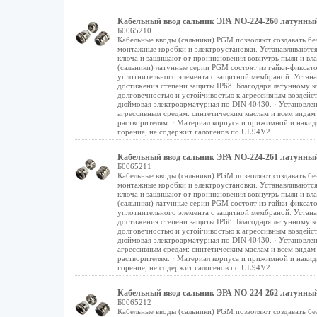
Кабельный ввод сальник ЭРА NO-224-260 латунный P
Б0065210
Кабельные вводы (сальники) PGM позволяют создавать бе
монтажные коробки и электроустановки. Устанавливаются
ключа и защищают от проникновения вовнутрь пыли и вл
(сальники) латунные серии PGM состоят из гайки-фиксат
уплотнительного элемента с защитной мембраной. Устана
достижения степени защиты IP68. Благодаря латунному 
долговечностью и устойчивостью к агрессивным воздейст
дюймовая электроарматурная по DIN 40430. · Установлен
агрессивным средам: синтетическим маслам и всем видам
растворителям. · Материал корпуса и прижимной и накидн
горение, не содержит галогенов по UL94V2.
Кабельный ввод сальник ЭРА NO-224-261 латунный P
Б0065211
Кабельные вводы (сальники) PGM позволяют создавать бе
монтажные коробки и электроустановки. Устанавливаются
ключа и защищают от проникновения вовнутрь пыли и вл
(сальники) латунные серии PGM состоят из гайки-фиксат
уплотнительного элемента с защитной мембраной. Устана
достижения степени защиты IP68. Благодаря латунному 
долговечностью и устойчивостью к агрессивным воздейст
дюймовая электроарматурная по DIN 40430. · Установлен
агрессивным средам: синтетическим маслам и всем видам
растворителям. · Материал корпуса и прижимной и накидн
горение, не содержит галогенов по UL94V2.
Кабельный ввод сальник ЭРА NO-224-262 латунный P
Б0065212
Кабельные вводы (сальники) PGM позволяют создавать бе