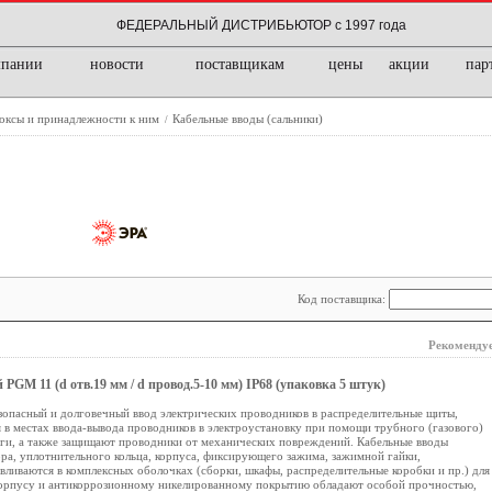
ФЕДЕРАЛЬНЫЙ ДИСТРИБЬЮТОР с 1997 года
мпании
новости
поставщикам
цены
акции
пар
боксы и принадлежности к ним
Кабельные вводы (сальники)
/
Код поставщика:
Рекомендуе
GM 11 (d отв.19 мм / d провод.5-10 мм) IP68 (упаковка 5 штук)
зопасный и долговечный ввод электрических проводников в распределительные щиты,
 в местах ввода-вывода проводников в электроустановку при помощи трубного (газового)
аги, а также защищают проводники от механических повреждений. Кабельные вводы
ора, уплотнительного кольца, корпуса, фиксирующего зажима, зажимной гайки,
вливаются в комплексных оболочках (сборки, шкафы, распределительные коробки и пр.) для
корпусу и антикоррозионному никелированному покрытию обладают особой прочностью,