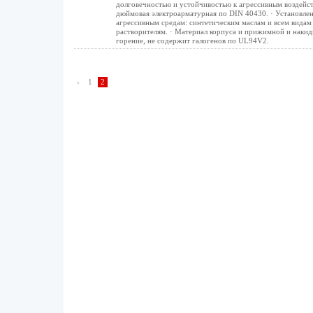
долговечностью и устойчивостью к агрессивным воздейст
дюймовая электроарматурная по DIN 40430. · Установлен
агрессивным средам: синтетическим маслам и всем видам
растворителям. · Материал корпуса и прижимной и накидн
горение, не содержит галогенов по UL94V2.
‹
1
2