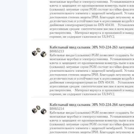
монтажные коробки и электроустановки. Устанавливаются
ключа и защищают от проникновения вовнутрь пыли и вл
(сальники) латунные серии PGM состоят из гайки-фиксат
уплотнительного элемента с защитной мембраной. Устана
достижения степени защиты IP68. Благодаря латунному 
долговечностью и устойчивостью к агрессивным воздейст
дюймовая электроарматурная по DIN 40430. · Установлен
агрессивным средам: синтетическим маслам и всем видам
растворителям. · Материал корпуса и прижимной и накидн
горение, не содержит галогенов по UL94V2.
Кабельный ввод сальник ЭРА NO-224-263 латунный P
Б0065213
Кабельные вводы (сальники) PGM позволяют создавать бе
монтажные коробки и электроустановки. Устанавливаются
ключа и защищают от проникновения вовнутрь пыли и вл
(сальники) латунные серии PGM состоят из гайки-фиксат
уплотнительного элемента с защитной мембраной. Устана
достижения степени защиты IP68. Благодаря латунному 
долговечностью и устойчивостью к агрессивным воздейст
дюймовая электроарматурная по DIN 40430. · Установлен
агрессивным средам: синтетическим маслам и всем видам
растворителям. · Материал корпуса и прижимной и накидн
горение, не содержит галогенов по UL94V2.
Кабельный ввод сальник ЭРА NO-224-264 латунный P
Б0065214
Кабельные вводы (сальники) PGM позволяют создавать бе
монтажные коробки и электроустановки. Устанавливаются
ключа и защищают от проникновения вовнутрь пыли и вл
(сальники) латунные серии PGM состоят из гайки-фиксат
уплотнительного элемента с защитной мембраной. Устана
достижения степени защиты IP68. Благодаря латунному 