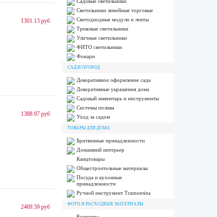
Садовые светильники
Светильники линейные торговые
Светодиодные модули и ленты
1301.13 руб
Трековые светильники
Уличные светильники
ФИТО светильники
Фонари
САД И ОГОРОД
Декоративное оформление сада
Декоративные украшения дома
Садовый инвентарь и инструменты
Системы полива
1388.97 руб
Уход за садом
ТОВАРЫ ДЛЯ ДОМА
Бритвенные принадлежности
Домашний интерьер
Канцтовары
Общестроительные материалы
Посуда и кухонные
принадлежности
Ручной инструмент Tramontina
ФОТО И РАСХОДНЫЕ МАТЕРИАЛЫ
2469.59 руб
Конверты