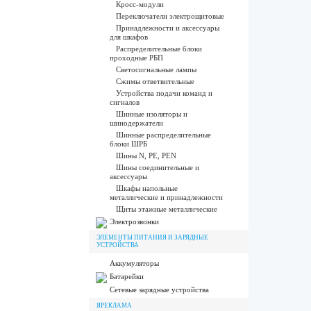
Кросс-модули
Переключатели электрощитовые
Принадлежности и аксессуары
для шкафов
Распределительные блоки
проходные РБП
Светосигнальные лампы
Сжимы ответвительные
Устройства подачи команд и
сигналов
Шинные изоляторы и
шинодержатели
Шинные распределительные
блоки ШРБ
Шины N, PE, PEN
Шины соединительные и
аксессуары
Шкафы напольные
металлические и принадлежности
Щиты этажные металлические
Электрозвонки
ЭЛЕМЕНТЫ ПИТАНИЯ И ЗАРЯДНЫЕ
УСТРОЙСТВА
Аккумуляторы
Батарейки
Сетевые зарядные устройства
ЯРЕКЛАМА