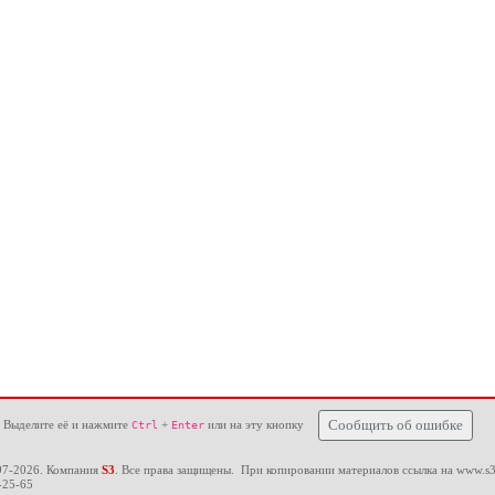
 Выделите её и нажмите
+
или на эту кнопку
Сообщить об ошибке
Ctrl
Enter
97-2026. Компания
S3
. Все права защищены. При копировании материалов ссылка на
www.s3
-25-65