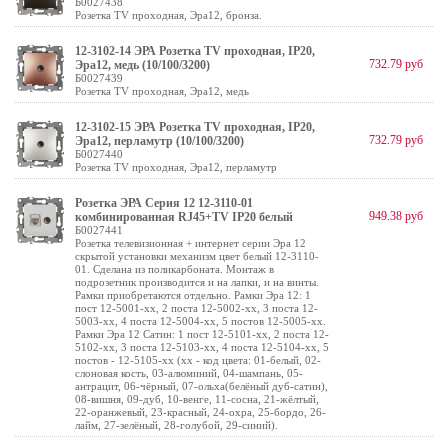
Б0027438
Розетка TV проходная, Эра12, бронза.
12-3102-14 ЭРА Розетка TV проходная, IP20,
732.79 руб
Эра12, медь (10/100/3200)
Б0027439
Розетка TV проходная, Эра12, медь
12-3102-15 ЭРА Розетка TV проходная, IP20,
732.79 руб
Эра12, перламутр (10/100/3200)
Б0027440
Розетка TV проходная, Эра12, перламутр
Розетка ЭРА Серия 12 12-3110-01
949.38 руб
комбинированная RJ45+TV IP20 белый
Б0027441
Розетка телевизионная + интернет серии Эра 12
скрытой установки механизм цвет белый 12-3110-
01. Сделана из поликарбоната. Монтаж в
подрозетник производится и на лапки, и на винты.
Рамки приобретаются отдельно. Рамки Эра 12: 1
пост 12-5001-хх, 2 поста 12-5002-хх, 3 поста 12-
5003-хх, 4 поста 12-5004-хх, 5 постов 12-5005-хх.
Рамки Эра 12 Сатин: 1 пост 12-5101-хх, 2 поста 12-
5102-хх, 3 поста 12-5103-хх, 4 поста 12-5104-хх, 5
постов - 12-5105-хх (хх - код цвета: 01-белый, 02-
слоновая кость, 03-алюминий, 04-шампань, 05-
антрацит, 06-чёрный, 07-ольха(белёный дуб-сатин),
08-вишня, 09-дуб, 10-венге, 11-сосна, 21-жёлтый,
22-оранжевый, 23-красный, 24-охра, 25-бордо, 26-
лайм, 27-зелёный, 28-голубой, 29-синий).