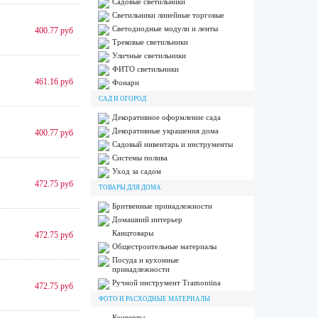
Садовые светильники
Светильники линейные торговые
Светодиодные модули и ленты
400.77 руб
Трековые светильники
Уличные светильники
ФИТО светильники
461.16 руб
Фонари
САД И ОГОРОД
Декоративное оформление сада
Декоративные украшения дома
400.77 руб
Садовый инвентарь и инструменты
Системы полива
Уход за садом
472.75 руб
ТОВАРЫ ДЛЯ ДОМА
Бритвенные принадлежности
Домашний интерьер
Канцтовары
472.75 руб
Общестроительные материалы
Посуда и кухонные
принадлежности
Ручной инструмент Tramontina
472.75 руб
ФОТО И РАСХОДНЫЕ МАТЕРИАЛЫ
Конверты