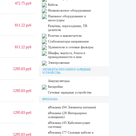
472.75 руб
Кабель
Низковольтное оборудование
Паяльное оборудование и
аксессуары
611.22 руб
Разъёмы, переходники, ТВ
делители
Розетки и выключатели
Стабилизаторы напряжения
611.22 руб
Удлинители и сетевые фильтры
Шкафы, корпуса, боксы и
принадлежности к ним
Электрозвонки
1295.03 руб
ЭЛЕМЕНТЫ ПИТАНИЯ И ЗАРЯДНЫЕ
УСТРОЙСТВА
Аккумуляторы
Батарейки
1295.03 руб
Сетевые зарядные устройства
ЯРЕКЛАМА
яРеклама (04 Элементы питания)
1295.03 руб
яРеклама (28 Интерьерное
освещение)
яРеклама (45 Кабеленесущие
системы)
яРеклама (77 Силовые кабели и
1295.03 руб