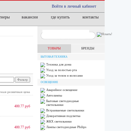
Войти в личный кабинет
тнеры
вакансии
где купить
контакты
ТОВАРЫ
БРЕНДЫ
БЫТОВАЯ ТЕХНИКА
Техника для дома
Уход за полостью рта
Уход за телом и волосами
ОСВЕЩЕНИЕ
Аварийное освещение
мая розничная цена
Автолампы
Бытовые светодиодные
светильники
400.77 руб
Встраиваемые светильники
Декоративная подсветка
ЖКХ светильники
400.77 руб
Лампы cветодиодные Philips