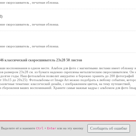
ние скоросшиватель , печатная обложка.
2)
ние скоросшиватель , печатная обложка.
ние скоросшиватель , печатная обложка.
6 классический скоросшиватель 23х28 50 листов
аши воспоминания в одном месте. Альбом для фото с магнитными листами имеет обложку и
тов размером 23х28 см. из бумаги надежно скреплены металлическим скоросшивателем. Он 
 долгие годы. Наш фотоальбом позволит аккуратно и бережно хранить до 200 фотографий
от 10х15 до 20х25). Фотоальбомы от Image Art можно подобрать к любому событию, котор
различные тематики: классический дизайн, с изображением цветов, на тему путешествий,
ля сбережения ваших воспоминаний. Храните самые важные кадры с альбомом для фото Ima
 Выделите её и нажмите
+
или на эту кнопку
Сообщить об ошибке
Ctrl
Enter