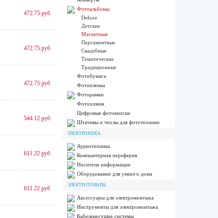
Фотоальбомы
472.75 руб
Deluxe
Детские
Магнитные
Пергаментные
472.75 руб
Свадебные
Тематические
Традиционные
Фотобумага
472.75 руб
Фотопленка
Фоторамки
Фотохимия
Цифровые фотокиоски
544.12 руб
Штативы и чехлы для фототехники
ЭЛЕКТРОНИКА
Аудиотехника
611.22 руб
Компьютерная переферия
Носители информации
Оборудование для умного дома
ЭЛЕКТРОТОВАРЫ
611.22 руб
Аксессуары для электромонтажа
Инструменты для электромонтажа
Кабеленесущие системы