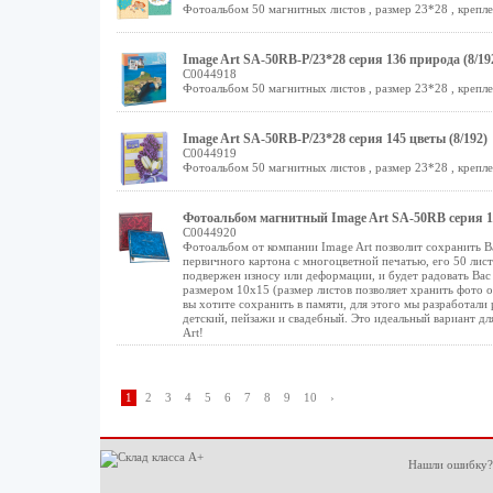
Фотоальбом 50 магнитных листов , размер 23*28 , крепле
Image Art SA-50RB-Р/23*28 серия 136 природа (8/19
C0044918
Фотоальбом 50 магнитных листов , размер 23*28 , крепле
Image Art SA-50RB-Р/23*28 серия 145 цветы (8/192)
C0044919
Фотоальбом 50 магнитных листов , размер 23*28 , крепле
Фотоальбом магнитный Image Art SA-50RB серия 14
C0044920
Фотоальбом от компании Image Art позволит сохранить В
первичного картона с многоцветной печатью, его 50 лис
подвержен износу или деформации, и будет радовать Вас
размером 10х15 (размер листов позволяет хранить фото 
вы хотите сохранить в памяти, для этого мы разработали 
детский, пейзажи и свадебный. Это идеальный вариант д
Art!
1
2
3
4
5
6
7
8
9
10
›
Нашли ошибку?