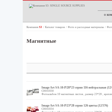
о ко
Компания
S3
Каталог товаров
Фото и расходные материалы
Фот
/
/
/
Магнитные
Image Art SA-10-Р/28*23 серия 116 нейтральная (12/
C0041830
Фотоальбом 10 магнитных листов , размер 23*28 , крепле
Image Art SA-10-Р/23*28 серия 126 цветы (12/576)
C0041834