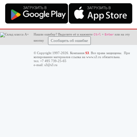
Нашли ошибку? Выделите её и нажмите
+
или на эту
Ctrl
Enter
кнопку
Сообщить об ошибке
© Copyright 1997-2026. Компания
S3
. Все права защищены. При
копировании материалов ссылка на
www.s3.ru
обязательна.
тел. +7 495 739-25-65
e-mail:
s3@s3.ru