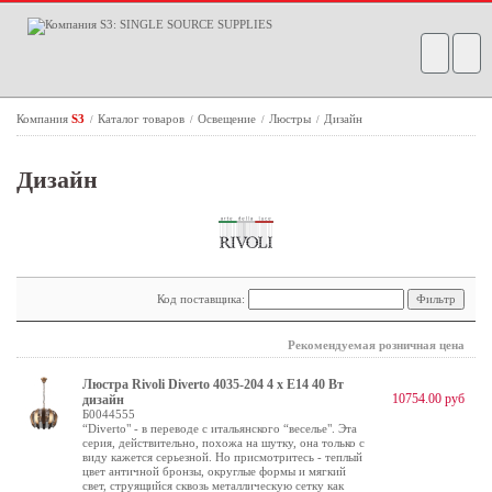
Компания
S3
Каталог товаров
Освещение
Люстры
Дизайн
/
/
/
/
Дизайн
Код поставщика:
Рекомендуемая розничная цена
Люстра Rivoli Diverto 4035-204 4 х Е14 40 Вт
10754.00 руб
дизайн
Б0044555
“Diverto" - в переводе с итальянского “веселье". Эта
серия, действительно, похожа на шутку, она только с
виду кажется серьезной. Но присмотритесь - теплый
цвет античной бронзы, округлые формы и мягкий
свет, струящийся сквозь металлическую сетку как