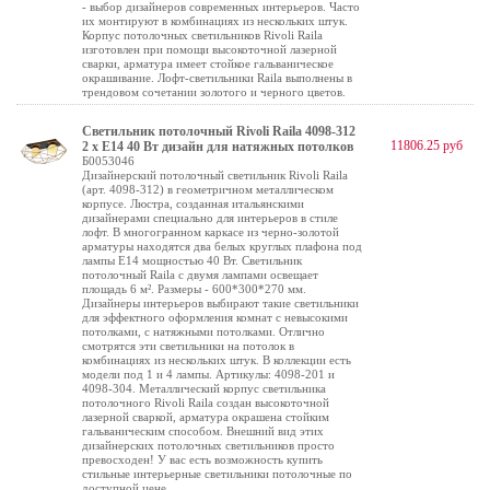
- выбор дизайнеров современных интерьеров. Часто
их монтируют в комбинациях из нескольких штук.
Корпус потолочных светильников Rivoli Raila
изготовлен при помощи высокоточной лазерной
сварки, арматура имеет стойкое гальваническое
окрашивание. Лофт-светильники Raila выполнены в
трендовом сочетании золотого и черного цветов.
Светильник потолочный Rivoli Raila 4098-312
11806.25 руб
2 х Е14 40 Вт дизайн для натяжных потолков
Б0053046
Дизайнерский потолочный светильник Rivoli Raila
(арт. 4098-312) в геометричном металлическом
корпусе. Люстра, созданная итальянскими
дизайнерами специально для интерьеров в стиле
лофт. В многогранном каркасе из черно-золотой
арматуры находятся два белых круглых плафона под
лампы Е14 мощностью 40 Вт. Светильник
потолочный Raila с двумя лампами освещает
площадь 6 м². Размеры - 600*300*270 мм.
Дизайнеры интерьеров выбирают такие светильники
для эффектного оформления комнат с невысокими
потолками, с натяжными потолками. Отлично
смотрятся эти светильники на потолок в
комбинациях из нескольких штук. В коллекции есть
модели под 1 и 4 лампы. Артикулы: 4098-201 и
4098-304. Металлический корпус светильника
потолочного Rivoli Raila создан высокоточной
лазерной сваркой, арматура окрашена стойким
гальваническим способом. Внешний вид этих
дизайнерских потолочных светильников просто
превосходен! У вас есть возможность купить
стильные интерьерные светильники потолочные по
доступной цене.