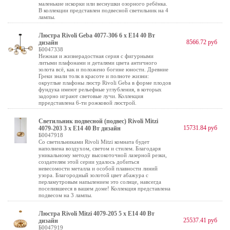
маленькие искорки или веснушки озорного ребёнка.
В коллекции представлен подвесной светильник на 4
лампы.
Люстра Rivoli Geba 4077-306 6 х E14 40 Вт
8566.72 руб
дизайн
Б0047338
Нежная и жизнерадостная серия с фигурными
литыми плафонами и деталями цвета античного
золота всё, как и положено богине юности. Древние
Греки знали толк в красоте и полноте жизни:
округлые плафоны люстр Rivoli Geba в форме плодов
фундука имеют рельефные углубления, в которых
задорно играют световые лучи. Коллекция
прредставлена 6-ти рожковой люстрой.
Светильник подвесной (подвес) Rivoli Mitzi
15731.84 руб
4079-203 3 х Е14 40 Вт дизайн
Б0047918
Со светильниками Rivoli Mitzi комната будет
наполнена воздухом, светом и стилем. Благодаря
уникальному методу высокоточной лазерной резки,
создателям этой серии удалось добиться
невесомости металла и особой плавности линий
узора. Благородный золотой цвет абажура с
перламутровым напылением это солнце, навсегда
поселившееся в вашем доме! Коллекция представлена
подвесом на 3 лампы.
Люстра Rivoli Mitzi 4079-205 5 х Е14 40 Вт
25537.41 руб
дизайн
Б0047919