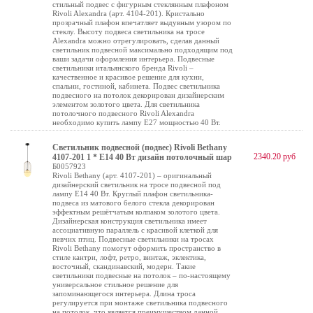
стильный подвес с фигурным стеклянным плафоном
Rivoli Alexandra (арт. 4104-201). Кристально
прозрачный плафон впечатляет выдувным узором по
стеклу. Высоту подвеса светильника на тросе
Alexandra можно отрегулировать, сделав данный
светильник подвесной максимально подходящим под
ваши задачи оформления интерьера. Подвесные
светильники итальянского бренда Rivoli –
качественное и красивое решение для кухни,
спальни, гостиной, кабинета. Подвес светильника
подвесного на потолок декорирован дизайнерским
элементом золотого цвета. Для светильника
потолочного подвесного Rivoli Alexandra
необходимо купить лампу Е27 мощностью 40 Вт.
Светильник подвесной (подвес) Rivoli Bethany
2340.20 руб
4107-201 1 * Е14 40 Вт дизайн потолочный шар
Б0057923
Rivoli Bethany (арт. 4107-201) – оригинальный
дизайнерский светильник на тросе подвесной под
лампу Е14 40 Вт. Круглый плафон светильника-
подвеса из матового белого стекла декорирован
эффектным решётчатым колпаком золотого цвета.
Дизайнерская конструкция светильника имеет
ассоциативную параллель с красивой клеткой для
певчих птиц. Подвесные светильники на тросах
Rivoli Bethany помогут оформить пространство в
стиле кантри, лофт, ретро, винтаж, эклектика,
восточный, скандинавский, модерн. Такие
светильники подвесные на потолок – по-настоящему
универсальное стильное решение для
запоминающегося интерьера. Длина троса
регулируется при монтаже светильника подвесного
на потолок, что является преимуществом данной