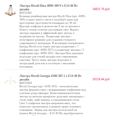
Люстра Rivoli Dina 4099-309 9 х Е14 40 Вт
16831.79 руб
дизайн
Б0055482
Большая дизайнерская люстра Rivoli Dina (арт. 4099-
309) создаст много света и подойдёт даже для
просторных пространств площадью до 30 м2.
Круглые плафоны в количестве 9 шт из матового
белого стекла отлично рассеивают свет. Корпус
люстры окрашен в эффектный цвет латунь и
подвешен на тросах. Подвесные люстры –
популярное решение для создания стильного
современного интерьера. В коллекции итальянского
бренда Rivoli есть также люстры подвесные с 7
плафонами (арт. 4099-307) и подвесные люстры с 5
плафонами (арт. 4099-305). Люстры Dina идеально
подходят для стилей модерн или современная
классика. Часто такие люстры покупают в
загородный дом или в гостиную с высокими
потолками.
Люстра Rivoli Georgia 4100-305 5 х Е14 40 Вт
10118.44 руб
дизайн
Б0055669
Rivoli Georgia (арт. 4100-305) - металлическая
люстра формата паук с козырьковыми плафонами под
уличные ретро-фонари. Белая минималистичная
люстра из металла прекрасно дополнит интерьеры с
стиле лофт, лофт-кантри, в скандинавском стиле.
Свет 5 плафонов люстры направлен вниз, что
помогает организовать в комнате яркое основное
освещение. Лампы для люстры потолочной на
штанге Rivoli Georgia – Е14 40 Вт, приобретаются