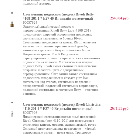
подвесной люстры.
Светильник подвесной (подвес) Rivoli Betty
2543.64 руб
4108-201 1 * Е27 40 Вт дизайн потолочный
Б0057924
Эффектный дизайнерский подвес с
перфорированием Rivoli Betty (арт. 4108-201)
представляет широкий ассортимент подвесных
светильников итальянского бренда Rivoli.
Светильники подвесные на тросах Rivoli отличает
качество исполнения, оригинальный дизайн,
внимание к деталям и безукоризненная сборка.
Подвесы на тросах Rivoli Betty можно
отрегулировать по высоте при монтаже светильника
подвесного на потолок. Металлический плафон
подвеса Betty Rivoli имеет стойкое гальваническое
покрытие золотого цвета с декоративным
перфорированием. Свет лампы такого светильника
подвесного завораживает и создаёт уют. Как
светильник над столом, светильник подвесной
прикроватный, подвесной светильник в прихожую,
подвесной светильник в гостиную Betty – отличное
решение.
Светильник подвесной (подвес) Rivoli Christina
2671.31 руб
4110-201 1 * Е27 40 Вт дизайн потолочный
Б0057926
Дизайнерский светильник потолочный подвесной
Rivoli Christina (арт. 4110-201) для интерьеров в
стиле лофт, кантри, модерн, скандинавский, ретро.
Основной цвет светильника подвесного – чёрный,
декоративные детали – цвета меди. Трендовое