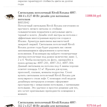
окраски гарантирует стойкость цвета на долгие
годы.
Светильник потолочный Rivoli Roxana 4097-
11898.84 руб
304 4 х Е27 40 Вт дизайн для натяжных
потолков
Б0053042
Потолочный светильник Rivoli Roxana изготовлен из
прочного легкого металла со стойким
гальваническим покрытием в актуальные цвета -
черный и золото. Дизайн этой люстры на потолок с
эффектным многогранным корпусом создан в
Италии. Арматура выполнена высокоточной
лазерной сваркой. Светильник потолочный Rivoli
Roxana долгие годы будет радовать вас своим
запоминающимся оформлением и качеством
исполнения. В коллекции вы найдете геометричные
люстры потолочные под разное количество ламп: 1,
2 и 4. Чтобы посмотреть их фото, скопируйте в
поиск артикулы: 4097-201, 4097-312, 4097-304.
Данный светильник на потолок под 4 лампы хорошо
осветит площадь 12 м². Идеален для кухни,
прихожей, спальни, комнаты подростка. Стоит
купить светильник потолочный Rivoli Roxana для
популярного стиля лофт. С помощью этой модели
дизайнеры интерьеров успешно оформляют
пространства с невысокими потолками, с натяжными
потолками. Это удачное и простое решение для тех,
кто хочет оригинально преподнести освещение в
комнате.
Светильник потолочный Rivoli Roxana 4097-
9370.64 руб
312 2 х Е27 40 Вт дизайн для натяжных