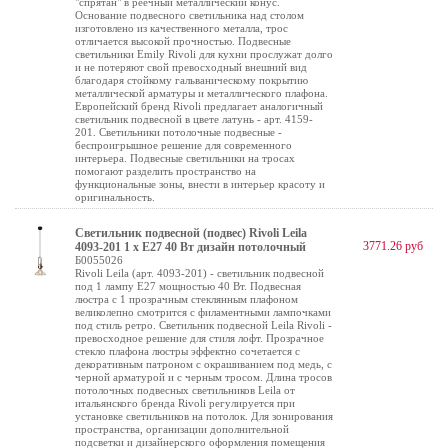
"спрятан" в реечный металлический конус.
Основание подвесного светильника над столом
изготовлено из качественного металла, трос
отличается высокой прочностью. Подвесные
светильники Emily Rivoli для кухни прослужат долго
и не потеряют свой превосходный внешний вид
благодаря стойкому гальваническому покрытию
металлической арматуры и металлического плафона.
Европейский бренд Rivoli предлагает аналогичный
светильник подвесной в цвете латунь - арт. 4159-
201. Светильники потолочные подвесные -
беспроигрышное решение для современного
интерьера. Подвесные светильники на тросах
помогают разделить пространство на
функциональные зоны, внести в интерьер красоту и
оригинальность.
Светильник подвесной (подвес) Rivoli Leila
3771.26 руб
4093-201 1 х Е27 40 Вт дизайн потолочный
Б0055026
Rivoli Leila (арт. 4093-201) - светильник подвесной
под 1 лампу Е27 мощностью 40 Вт. Подвесная
люстра с 1 прозрачным стеклянным плафоном
великолепно смотрится с филаментными лампочками
под стиль ретро. Светильник подвесной Leila Rivoli -
превосходное решение для стиля лофт. Прозрачное
стекло плафона люстры эффектно сочетается с
декоративным патроном с окрашиванием под медь, с
черной арматурой и с черным тросом. Длина тросов
потолочных подвесных светильников Leila от
итальянского бренда Rivoli регулируется при
установке светильников на потолок. Для зонирования
пространства, организации дополнительной
подсветки и дизайнерского оформления помещения