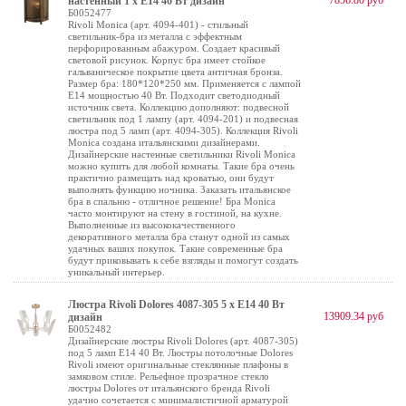
7856.80 руб
настенный 1 х Е14 40 Вт дизайн
Б0052477
Rivoli Monica (арт. 4094-401) - стильный
светильник-бра из металла с эффектным
перфорированным абажуром. Создает красивый
световой рисунок. Корпус бра имеет стойкое
гальваническое покрытие цвета античная бронза.
Размер бра: 180*120*250 мм. Применяется с лампой
Е14 мощностью 40 Вт. Подходит светодиодный
источник света. Коллекцию дополняют: подвесной
светильник под 1 лампу (арт. 4094-201) и подвесная
люстра под 5 ламп (арт. 4094-305). Коллекция Rivoli
Monica создана итальянскими дизайнерами.
Дизайнерские настенные светильники Rivoli Monica
можно купить для любой комнаты. Такие бра очень
практично размещать над кроватью, они будут
выполнять функцию ночника. Заказать итальянское
бра в спальню - отличное решение! Бра Monica
часто монтируют на стену в гостиной, на кухне.
Выполненные из высококачественного
декоративного металла бра станут одной из самых
удачных ваших покупок. Такие современные бра
будут приковывать к себе взгляды и помогут создать
уникальный интерьер.
Люстра Rivoli Dolores 4087-305 5 х Е14 40 Вт
13909.34 руб
дизайн
Б0052482
Дизайнерские люстры Rivoli Dolores (арт. 4087-305)
под 5 ламп Е14 40 Вт. Люстры потолочные Dolores
Rivoli имеют оригинальные стеклянные плафоны в
замковом стиле. Рельефное прозрачное стекло
люстры Dolores от итальянского бренда Rivoli
удачно сочетается с минималистичной арматурой