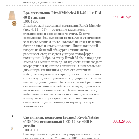
атмосферу уюта и роскоши.
Бра светильник Rivoli Michele 4111-401 1 х Е14
3371.41 руб
40 Вт дизайн
Б0061956
Дизайнерский настенный светильник Rivoli Michele
(арт. 4111-401) — сочетание классической
элегантности и современного стиля. Корпус
светильника-бра выполнен из металла в утонченном
золотисто-медном цвете, который придает изделию
благородный и изысканный вид. Цилиндрический
плафон из бежевой абажурной ткани мягко
рассеивает свет, создавая уютную атмосферу в
помещении. К бра на стену Rivoli Michele подходят
лампы Е14 мощностью до 40 Вт, светильник создаёт
комфортное и приятное освещение. Универсальный
дизайн бра-светильника делает его отличным
выбором для различных пространств: от гостиной и
спальни до кухни, прихожей, коридора, гостиницы
или загородного дома. Это классическое бра станет
стильным акцентом в любом интерьере, привнеся в
него нотки роскоши и уюта. Независимо от того,
выбираете ли вы светильник на стену для дома или
коммерческого пространства, этот настенный
светильник подарит вашему интерьеру особую
элегантность.
Светильник подвесной (подвес) Rivoli Natalie
5063.29 руб
6130-103 светодиодный LED 10 Вт 3000 K
дизайн
Б0061961
Светодиодные подвесы с регулируемой высотой, в
цветах медь и хром. Мощность 10Вт, температура