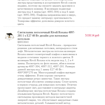
люстры представлены в ассортименте Rivoli совсем
недавно, поэтому вы сможете заказать красивую и
качественную новинку. В коллекции подвесные
люстры под 4 лампы (арт. 4095-304) и под 6 ламп
(арт. 4095-306). Плафоны направлены вниз и вверх,
что придаст вашему интерьеру оригинальность.
Тонировка эффектно дополнена декором золотого
цвета.
Светильник потолочный Rivoli Roxana 4097-
5118.14 руб
201 1 х Е27 40 Вт дизайн для натяжных
потолков
Б0053041
Светильник потолочный Rivoli Roxana - прекрасное
решение для натяжных потолков, интерьеров в стиле
лофт. Металлические люстры на потолок коллекции
Roxana имеют геометричный плафон и выполнены в
модном сочетании черного и золотого цветов. В
коллекции Rivoli Roxana есть модели под 1, 2 и 4
лампы. Посмотреть их фото можно, вбив в поиске
артикулы 4097-304, 4097-312, 4097-201. Размеры
данной люстры под 1 лампу Е27 40 Вт -
400*300*270 мм. Многогранный плафон выглядит
очень эффектно. В нем хорошо смотрятся
декоративные ретро-лампочки. Такие люстры
потолочные абсолютно универсальны. Стоит купить
в первую очередь для невысоких потолков. Отлично
пропускают свет, расставляют в интерьере акценты.
Дизайнерские люстры потолочные Roxana созданы
итальянским брендом Rivoli. Корпус потолочного
светильника произведен методом высокоточной
лазерной сварки, что обеспечивает аккуратные стыки
металлических деталей. Гальванический метод