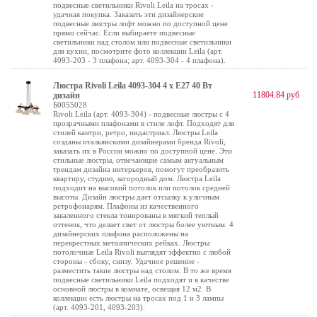
подвесные светильники Rivoli Leila на тросах -
удачная покупка. Заказать эти дизайнерские
подвесные люстры лофт можно по доступной цене
прямо сейчас. Если выбираете подвесные
светильники над столом или подвесные светильники
для кухни, посмотрите фото коллекции Leila (арт.
4093-203 - 3 плафона; арт. 4093-304 - 4 плафона).
Люстра Rivoli Leila 4093-304 4 х Е27 40 Вт
11804.84 руб
дизайн
Б0055028
Rivoli Leila (арт. 4093-304) - подвесные люстры с 4
прозрачными плафонами в стиле лофт. Подходят для
стилей кантри, ретро, индастриал. Люстры Leila
созданы итальянскими дизайнерами бренда Rivoli,
заказать их в России можно по доступной цене. Эти
стильные люстры, отвечающие самым актуальным
трендам дизайна интерьеров, помогут преобразить
квартиру, студию, загородный дом. Люстра Leila
подходит на высокий потолок или потолок средней
высоты. Дизайн люстры дает отсылку к уличным
ретрофонарям. Плафоны из качественного
закаленного стекла тонированы в мягкий теплый
оттенок, что делает свет от люстры более уютным. 4
дизайнерских плафона расположены на
перекрестных металлических рейках. Люстры
потолочные Leila Rivoli выглядят эффектно с любой
стороны - сбоку, снизу. Удачное решение -
разместить такие люстры над столом. В то же время
подвесные светильники Leila подходят и в качестве
основной люстры в комнате, освещая 12 м2. В
коллекции есть люстры на тросах под 1 и 3 лампы
(арт. 4093-201, 4093-203).