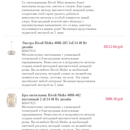
Со светильниками Rivoli Mitzi комната будет
наполнена воздухом, светом и стилем. Благодаря
уникальному методу высокоточной лазерной резки,
создателям этой серии удалось добиться
невесомости металла и особой плавности линий
узора. Благородный золотой цвет абажура с
перламутровым напылением это солнце, навсегда
поселившееся в вашем доме! Коллекция представлена
подвесной люстрой на 5 ламп.
Люстра Rivoli Meike 4080-205 5хЕ14 40 Вт
26112.64 руб
дизайн
Б0047924
Металлические светильники с уникальной
геометрией и благородным жемчужным
окрашиванием. Невесомость и воздушность металла
создана новой методикой высокоточной лазерной
резки. Вы полюбите Rivoli Meike за необычный
световой рисунок, который словно по волшебству
появится на стенах, потолке, на полу. Эта серия
преобразит любой интерьер! Коллекия представлена
подвесной люстрой на 5 ламп.
Бра светильник Rivoli Meike 4080-402
5696.18 руб
настенный 2 хЕ14 40 Вт дизайн
Б0047925
Металлические светильники с уникальной
геометрией и благородным жемчужным
окрашиванием. Невесомость и воздушность металла
создана новой методикой высокоточной лазерной
резки. Вы полюбите Rivoli Meike за необычный
световой рисунок, который словно по волшебству
появится на стенах, потолке, на полу. Эта серия