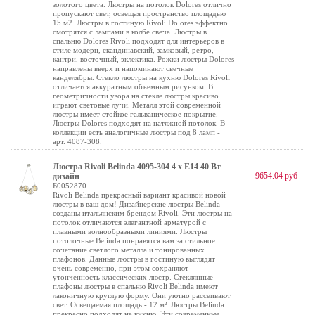
золотого цвета. Люстры на потолок Dolores отлично
пропускают свет, освещая пространство площадью
15 м2. Люстры в гостиную Rivoli Dolores эффектно
смотрятся с лампами в колбе свеча. Люстры в
спальню Dolores Rivoli подходят для интерьеров в
стиле модерн, скандинавский, замковый, ретро,
кантри, восточный, эклектика. Рожки люстры Dolores
направлены вверх и напоминают свечные
канделябры. Стекло люстры на кухню Dolores Rivoli
отличается аккуратным объемным рисунком. В
геометричности узора на стекле люстры красиво
играют световые лучи. Металл этой современной
люстры имеет стойкое гальваническое покрытие.
Люстры Dolores подходят на натяжной потолок. В
коллекции есть аналогичные люстры под 8 ламп -
арт. 4087-308.
Люстра Rivoli Belinda 4095-304 4 х E14 40 Вт
9654.04 руб
дизайн
Б0052870
Rivoli Belinda прекрасный вариант красивой новой
люстры в ваш дом! Дизайнерские люстры Belinda
созданы итальянским брендом Rivoli. Эти люстры на
потолок отличаются элегантной арматурой с
плавными волнообразными линиями. Люстры
потолочные Belinda понравятся вам за стильное
сочетание светлого металла и тонированных
плафонов. Данные люстры в гостиную выглядят
очень современно, при этом сохраняют
утонченность классических люстр. Стеклянные
плафоны люстры в спальню Rivoli Belinda имеют
лаконичную круглую форму. Они уютно рассеивают
свет. Освещаемая площадь - 12 м². Люстры Belinda
прекрасно подходят на кухню. Эти современные