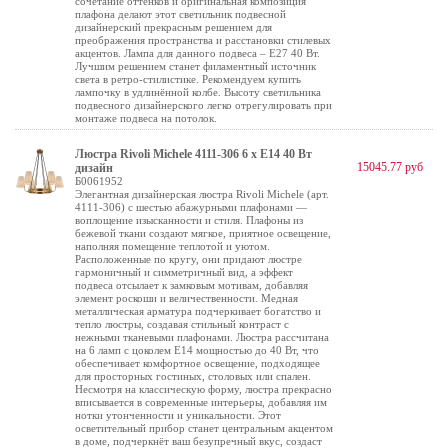
сочетание оттенков и оригинальная композиция
плафона делают этот светильник подвесной
дизайнерский прекрасным решением для
преображения пространства и расстановки стилевых
акцентов. Лампа для данного подвеса – Е27 40 Вт.
Лучшим решением станет филаментный источник
света в ретро-стилистике. Рекомендуем купить
лампочку в удлинённой колбе. Высоту светильника
подвесного дизайнерского легко отрегулировать при
монтаже подвеса на потолок.
Люстра Rivoli Michele 4111-306 6 х Е14 40 Вт
15045.77 руб
дизайн
Б0061952
Элегантная дизайнерская люстра Rivoli Michele (арт.
4111-306) с шестью абажурными плафонами —
воплощение изысканности и стиля. Плафоны из
бежевой ткани создают мягкое, приятное освещение,
наполняя помещение теплотой и уютом.
Расположенные по кругу, они придают люстре
гармоничный и симметричный вид, а эффект
подвеса отсылает к замковым мотивам, добавляя
элемент роскоши и величественности. Медная
металлическая арматура подчеркивает богатство и
тепло люстры, создавая стильный контраст с
нежными тканевыми плафонами. Люстра рассчитана
на 6 ламп с цоколем Е14 мощностью до 40 Вт, что
обеспечивает комфортное освещение, подходящее
для просторных гостиных, столовых или спален.
Несмотря на классическую форму, люстра прекрасно
вписывается в современные интерьеры, добавляя им
нотки утонченности и уникальности. Этот
осветительный прибор станет центральным акцентом
в доме, подчеркнёт ваш безупречный вкус, создаст