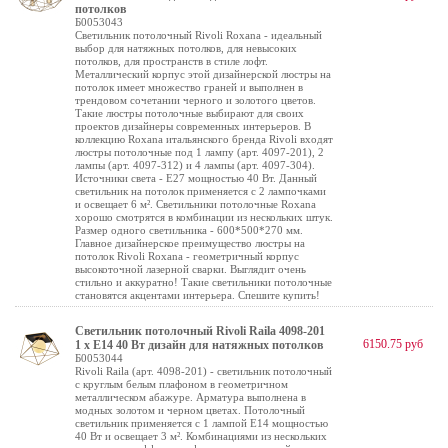
потолков
Б0053043
Светильник потолочный Rivoli Roxana - идеальный
выбор для натяжных потолков, для невысоких
потолков, для пространств в стиле лофт.
Металлический корпус этой дизайнерской люстры на
потолок имеет множество граней и выполнен в
трендовом сочетании черного и золотого цветов.
Такие люстры потолочные выбирают для своих
проектов дизайнеры современных интерьеров. В
коллекцию Roxana итальянского бренда Rivoli входят
люстры потолочные под 1 лампу (арт. 4097-201), 2
лампы (арт. 4097-312) и 4 лампы (арт. 4097-304).
Источники света - Е27 мощностью 40 Вт. Данный
светильник на потолок применяется с 2 лампочками
и освещает 6 м². Светильники потолочные Roxana
хорошо смотрятся в комбинации из нескольких штук.
Размер одного светильника - 600*500*270 мм.
Главное дизайнерское преимущество люстры на
потолок Rivoli Roxana - геометричный корпус
высокоточной лазерной сварки. Выглядит очень
стильно и аккуратно! Такие светильники потолочные
становятся акцентами интерьера. Спешите купить!
Светильник потолочный Rivoli Raila 4098-201
6150.75 руб
1 х Е14 40 Вт дизайн для натяжных потолков
Б0053044
Rivoli Raila (арт. 4098-201) - светильник потолочный
с круглым белым плафоном в геометричном
металлическом абажуре. Арматура выполнена в
модных золотом и черном цветах. Потолочный
светильник применяется с 1 лампой Е14 мощностью
40 Вт и освещает 3 м². Комбинациями из нескольких