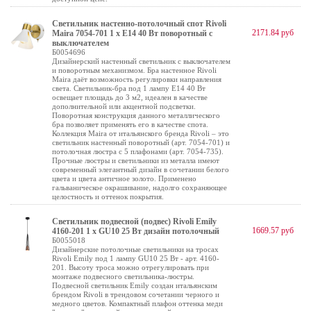
Светильник настенно-потолочный спот Rivoli
2171.84 руб
Maira 7054-701 1 х Е14 40 Вт поворотный с
выключателем
Б0054696
Дизайнерский настенный светильник с выключателем
и поворотным механизмом. Бра настенное Rivoli
Maira даёт возможность регулировки направления
света. Светильник-бра под 1 лампу Е14 40 Вт
освещает площадь до 3 м2, идеален в качестве
дополнительной или акцентной подсветки.
Поворотная конструкция данного металлического
бра позволяет применять его в качестве спота.
Коллекция Maira от итальянского бренда Rivoli – это
светильник настенный поворотный (арт. 7054-701) и
потолочная люстра с 5 плафонами (арт. 7054-735).
Прочные люстры и светильники из металла имеют
современный элегантный дизайн в сочетании белого
цвета и цвета античное золото. Применено
гальваническое окрашивание, надолго сохраняющее
целостность и оттенок покрытия.
Светильник подвесной (подвес) Rivoli Emily
1669.57 руб
4160-201 1 х GU10 25 Вт дизайн потолочный
Б0055018
Дизайнерские потолочные светильники на тросах
Rivoli Emily под 1 лампу GU10 25 Вт - арт. 4160-
201. Высоту троса можно отрегулировать при
монтаже подвесного светильника-люстры.
Подвесной светильник Emily создан итальянским
брендом Rivoli в трендовом сочетании черного и
медного цветов. Компактный плафон оттенка меди