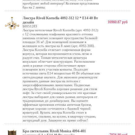
преобразит любой интерьер! Коллекия представлена
бра на 2 лампы.
Люстра Rivoli Kornella 4092-312 12 * Е14 40 Вт
16960.87 руб
дизайн
Б0051283
Люстры потолочные Rivoli Kornella (арт. 4092-312)
с 12 стеклянными плафонами красивого оттенка
шампань отлично освещают пространства большой
площади 36 м². Для помещений поменьше в
коллекции есть люстры на 8 ламп (арт. 4092-308).
Люстры Kornella отличает современная форма
корпуса, которая воспринимается очень легко и
радует глаз. Тонкая металлическая арматура
визуально облегчает конструкцию. Расположение
ламп в разные стороны обеспечивает яркое
освещение всех участков комнаты. Подходят
источники света Е14 мощностью 40 Вт обычные или
светодиодные аналоги. Для экономии рекомендуем
применять данные люстры на потолок с
энергоэффективными лампочками. Подвесные
люстры Rivoli Kornella хорошее решение для стиля
лофт. За счет своей универсальности эти красивые
люстры выбирают для самых разных интерьеров от
традиционных до дизайнерских. Вы оцените
эффектные крепления оттенка античная бронза,
которые хорошо сочетаются с базовой черной
арматурой. Купить люстры Kornella стоит в
гостиную, спальню, на кухню, в квартиру-студию,
загородный дом. Закажите их прямо сейчас!
Бра светильник Rivoli Monica 4094-401