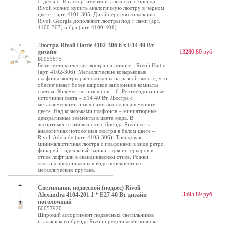
отдельно. Из ассортимента итальянского бренда
Rivoli можно купить аналогичную люстру в чёрном
цвете – арт. 4101-305. Дизайнерскую коллекцию
Rivoli Georgia дополняют люстры под 7 ламп (арт.
4100-307) и бра (арт. 4100-401).
Люстра Rivoli Hattie 4102-306 6 х Е14 40 Вт
13280.80 руб
дизайн
Б0055675
Белая металлическая люстра на штанге - Rivoli Hattie
(арт. 4102-306). Металлические козырьковые
плафоны люстры расположены на разной высоте, что
обеспечивает более широкое заполнение комнаты
светом. Количество плафонов – 6. Рекомендованные
источники света – Е14 40 Вт. Люстра с
металлическими плафонами выполнена в чёрном
цвете. Над козырьками плафонов – миниатюрные
декоративные элементы в цвете медь. В
ассортименте итальянского бренда Rivoli есть
аналогичная потолочная люстра в белом цвете –
Rivoli Adelaide (арт. 4103-306). Трендовая
минималистичная люстра с плафонами в виде ретро
фонарей – идеальный вариант для интерьеров в
стиле лофт или в скандинавском стиле. Рожки
люстры представлены в виде перекрёстных
металлических прутьев.
Светильник подвесной (подвес) Rivoli
3595.89 руб
Alexandra 4104-201 1 * Е27 40 Вт дизайн
потолочный
Б0057920
Широкий ассортимент подвесных светильников
итальянского бренда Rivoli представляет новинка –