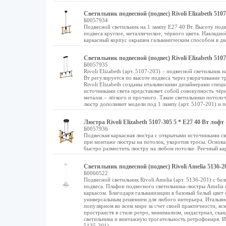
Светильник подвесной (подвес) Rivoli Elizabeth 51
Б0057934
Подвесной светильник на 1 лампу Е27 40 Вт. Высоту под
подвеса круглое, металлическое, чёрного цвета. Накладн
каркасный корпус окрашен гальваническим способом в два
Светильник подвесной (подвес) Rivoli Elizabeth 51
Б0057935
Rivoli Elizabeth (арт. 5107-203) – подвесной светильни
Вт регулируется по высоте подвеса через укорачивание т
Rivoli Elizabeth созданы итальянскими дизайнерами спец
источниками света представляет собой совокупность чёрн
металла – лёгкого и прочного. Такие светильники потол
люстр дополняют модели под 1 лампу (арт. 5107-201) и по
Люстра Rivoli Elizabeth 5107-305 5 * Е27 40 Вт лофт
Б0057936
Подвесная каркасная люстра с открытыми источниками св
при монтаже люстры на потолок, укоротив тросы. Основан
быстро разместить люстру на любом потолке. Реечный кар
Светильник подвесной (подвес) Rivoli Amelia 5136-
Б0060522
Подвесной светильник Rivoli Amelia (арт. 5136-201) с 
подвеса. Плафон подвесного светильника-люстры Amelia и
каркасом. Благодаря гальванизации в базовый белый цвет
универсальным решением для любого интерьера. Итальянск
популярном во всем мире за счет своей практичности, ясн
пространств в стиле ретро, минимализм, индастриал, ска
светильника и винтажную трогательность ретрофонаря. Из
5135-201).