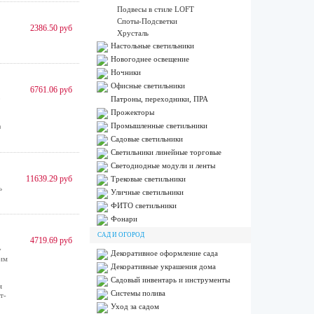
Подвесы в стиле LOFT
Споты-Подсветки
2386.50 руб
Хрусталь
Настольные светильники
Новогоднее освещение
Ночники
Офисные светильники
6761.06 руб
0
Патроны, переходники, ПРА
Прожекторы
Промышленные светильники
з
Садовые светильники
Светильники линейные торговые
Светодиодные модули и ленты
11639.29 руб
Трековые светильники
ь
Уличные светильники
ФИТО светильники
Фонари
САД И ОГОРОД
4719.69 руб
у
Декоративное оформление сада
ким
Декоративные украшения дома
Садовый инвентарь и инструменты
я
Системы полива
т-
Уход за садом