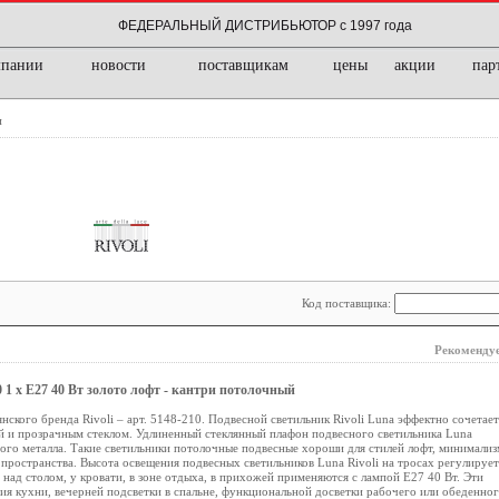
ФЕДЕРАЛЬНЫЙ ДИСТРИБЬЮТОР с 1997 года
мпании
новости
поставщикам
цены
акции
пар
и
Код поставщика:
Рекомендуе
0 1 х Е27 40 Вт золото лофт - кантри потолочный
нского бренда Rivoli – арт. 5148-210. Подвесной светильник Rivoli Luna эффектно сочетает
й и прозрачным стеклом. Удлиненный стеклянный плафон подвесного светильника Luna
ого металла. Такие светильники потолочные подвесные хороши для стилей лофт, минимализ
пространства. Высота освещения подвесных светильников Luna Rivoli на тросах регулирует
над столом, у кровати, в зоне отдыха, в прихожей применяются с лампой Е27 40 Вт. Эти
ия кухни, вечерней подсветки в спальне, функциональной досветки рабочего или обеденно