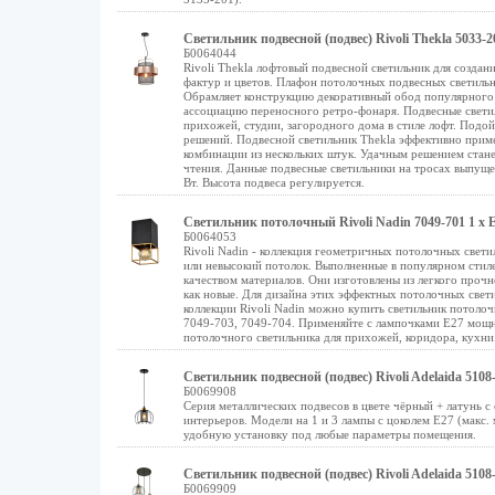
Светильник подвесной (подвес) Rivoli Thekla 5033-2
Б0064044
Rivoli Thekla лофтовый подвесной светильник для созда
фактур и цветов. Плафон потолочных подвесных светильн
Обрамляет конструкцию декоративный обод популярного 
ассоциацию переносного ретро-фонаря. Подвесные светил
прихожей, студии, загородного дома в стиле лофт. Подо
решений. Подвесной светильник Thekla эффективно приме
комбинации из нескольких штук. Удачным решением стане
чтения. Данные подвесные светильники на тросах выпуще
Вт. Высота подвеса регулируется.
Светильник потолочный Rivoli Nadin 7049-701 1 х 
Б0064053
Rivoli Nadin - коллекция геометричных потолочных свети
или невысокий потолок. Выполненные в популярном стиле
качеством материалов. Они изготовлены из легкого прочн
как новые. Для дизайна этих эффектных потолочных свети
коллекции Rivoli Nadin можно купить светильник потолоч
7049-703, 7049-704. Применяйте с лампочками Е27 мощно
потолочного светильника для прихожей, коридора, кухни.
Светильник подвесной (подвес) Rivoli Adelaida 510
Б0069908
Серия металлических подвесов в цвете чёрный + латунь 
интерьеров. Модели на 1 и 3 лампы с цоколем E27 (макс.
удобную установку под любые параметры помещения.
Светильник подвесной (подвес) Rivoli Adelaida 510
Б0069909