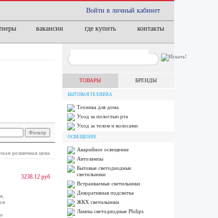
Войти в личный кабинет
тнеры
вакансии
где купить
контакты
ТОВАРЫ
БРЕНДЫ
БЫТОВАЯ ТЕХНИКА
Техника для дома
Уход за полостью рта
Уход за телом и волосами
ОСВЕЩЕНИЕ
Аварийное освещение
мая розничная цена
Автолампы
Бытовые светодиодные
светильники
3238.12 руб
Встраиваемые светильники
Декоративная подсветка
м,
ся
ЖКХ светильники
Лампы cветодиодные Philips
го