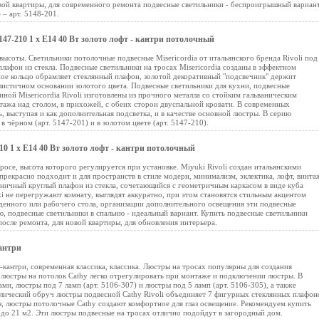
вой квартиры, для современного ремонта подвесные светильники - беспроигрышный вариант
– арт. 5148-201.
5147-210 1 х Е14 40 Вт золото лофт - кантри потолочный
 высоты. Светильники потолочные подвесные Misericordia от итальянского бренда Rivoli под
афон из стекла. Подвесные светильники на тросах Misericordia созданы в эффектном
ное кольцо обрамляет стеклянный плафон, золотой декоративный "подсвечник" держит
истичном основании золотого цвета. Подвесные светильники для кухни, подвесные
иной Misericordia Rivoli изготовлены из прочного металла со стойким гальваническим
тажа над столом, в прихожей, с обеих сторон двуспальной кровати. В современных
 выступая и как дополнительная подсветка, и в качестве основной люстры. В серию
 чёрном (арт. 5147-201) и в золотом цвете (арт. 5147-210).
210 1 х Е14 40 Вт золото лофт - кантри потолочный
тросе, высота которого регулируется при установке. Miyuki Rivoli создан итальянскими
прекрасно подходит и для пространств в стиле модерн, минимализм, эклектика, лофт, винта
коничный круглый плафон из стекла, сочетающийся с геометричным каркасом в виде куба
i не перегружают комнату, выглядят аккуратно, при этом становятся стильным акцентом
еденного или рабочего стола, организации дополнительного освещения эти подвесные
ю, подвесные светильники в спальню - идеальный вариант. Купить подвесные светильники
после ремонта, для новой квартиры, для обновления интерьера.
кантри
-кантри, современная классика, классика. Люстры на тросах популярны для создания
люстры на потолок Cathy легко отрегулировать при монтаже и подключении люстры. В
ами, люстры под 7 ламп (арт. 5106-307) и люстры под 5 ламп (арт. 5106-305), а также
ллический обруч люстры подвесной Cathy Rivoli объединяет 7 фигурных стеклянных плафон
из, люстры потолочные Cathy создают комфортное для глаз освещение. Рекомендуем купить
 до 21 м2. Эти люстры подвесные на тросах отлично подойдут в загородный дом.