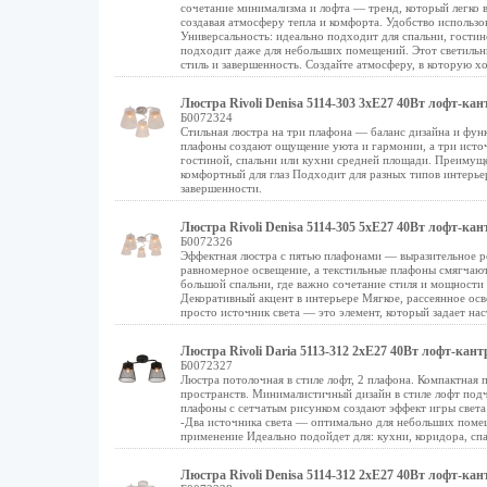
сочетание минимализма и лофта — тренд, который легко в
создавая атмосферу тепла и комфорта. Удобство использ
Универсальность: идеально подходит для спальни, гостин
подходит даже для небольших помещений. Этот светильни
стиль и завершенность. Создайте атмосферу, в которую хо
Люстра Rivoli Denisa 5114-303 3хЕ27 40Вт лофт-кан
Б0072324
Стильная люстра на три плафона — баланс дизайна и фун
плафоны создают ощущение уюта и гармонии, а три источ
гостиной, спальни или кухни средней площади. Преимущ
комфортный для глаз Подходит для разных типов интерьер
завершенности.
Люстра Rivoli Denisa 5114-305 5хЕ27 40Вт лофт-кан
Б0072326
Эффектная люстра с пятью плафонами — выразительное р
равномерное освещение, а текстильные плафоны смягчают
большой спальни, где важно сочетание стиля и мощност
Декоративный акцент в интерьере Мягкое, рассеянное ос
просто источник света — это элемент, который задает на
Люстра Rivoli Daria 5113-312 2хЕ27 40Вт лофт-кант
Б0072327
Люстра потолочная в стиле лофт, 2 плафона. Компактная
пространств. Минималистичный дизайн в стиле лофт подч
плафоны с сетчатым рисунком создают эффект игры света
-Два источника света — оптимально для небольших поме
применение Идеально подойдет для: кухни, коридора, спа
Люстра Rivoli Denisa 5114-312 2хЕ27 40Вт лофт-кан