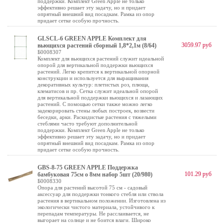
поддержки. Комплект Green Apple не только
эффективно решает эту задачу, но и придает
опрятный внешний вид посадкам. Рамка из опор
придает сетке особую прочность.
GLSCL-6 GREEN APPLE Комплект для
3059.97 руб
вьющихся растений сборный 1,8*2,1м (8/64)
Б0008307
Комплект для вьющихся растений служит идеальной
опорой для вертикальной поддержки вьющихся
растений. Легко крепится к вертикальной опорной
конструкции и используется для выращивания
декоративных культур: плетистых роз, плюща,
клематисов и пр. Сетка служит идеальной опорой
для вертикальной поддержки вьющихся и лазающих
растений. С помощью сетки также можно легко
задекорировать стены любых построек, возвести
беседки, арки. Раскидистые растения с тяжелыми
стеблями часто требуют дополнительной
поддержки. Комплект Green Apple не только
эффективно решает эту задачу, но и придает
опрятный внешний вид посадкам. Рамка из опор
придает сетке особую прочность.
GBS-8-75 GREEN APPLE Поддержка
101.29 руб
бамбуковая 75см o 8мм набор 5шт (20/980)
Б0008330
Опора для растений высотой 75 см - садовый
аксессуар для поддержки тонкого стебля или ствола
растения в вертикальном положении. Изготовлена из
экологически чистого материала, устойчивого к
перепадам температуры. Не расслаивается, не
выгорает на солнце и не боится влаги. Широко