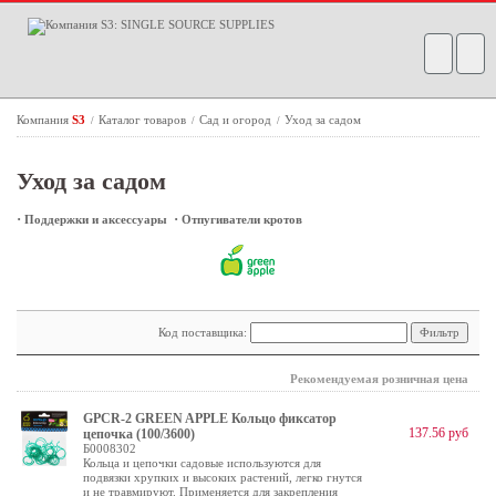
Компания
S3
Каталог товаров
Сад и огород
Уход за садом
/
/
/
Уход за садом
·
·
Поддержки и аксессуары
Отпугиватели кротов
Код поставщика:
Рекомендуемая розничная цена
GPCR-2 GREEN APPLE Кольцо фиксатор
137.56 руб
цепочка (100/3600)
Б0008302
Кольца и цепочки садовые используются для
подвязки хрупких и высоких растений, легко гнутся
и не травмируют. Применяется для закрепления