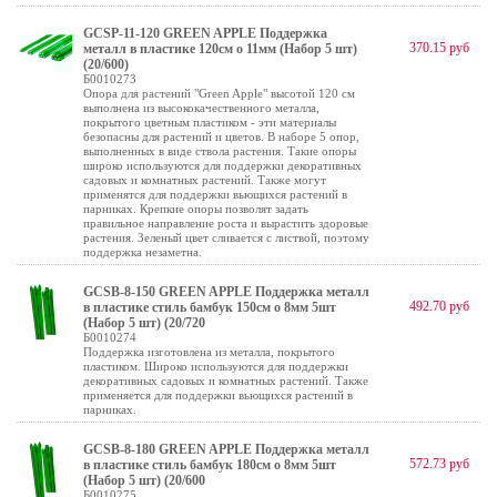
GCSP-11-120 GREEN APPLE Поддержка
370.15 руб
металл в пластике 120см o 11мм (Набор 5 шт)
(20/600)
Б0010273
Опора для растений "Green Apple" высотой 120 см
выполнена из высококачественного металла,
покрытого цветным пластиком - эти материалы
безопасны для растений и цветов. В наборе 5 опор,
выполненных в виде ствола растения. Такие опоры
широко используются для поддержки декоративных
садовых и комнатных растений. Также могут
применятся для поддержки вьющихся растений в
парниках. Крепкие опоры позволят задать
правильное направление роста и вырастить здоровые
растения. Зеленый цвет сливается с листвой, поэтому
поддержка незаметна.
GCSB-8-150 GREEN APPLE Поддержка металл
492.70 руб
в пластике стиль бамбук 150cм o 8мм 5шт
(Набор 5 шт) (20/720
Б0010274
Поддержка изготовлена из металла, покрытого
пластиком. Широко используются для поддержки
декоративных садовых и комнатных растений. Также
применяется для поддержки вьющихся растений в
парниках.
GCSB-8-180 GREEN APPLE Поддержка металл
572.73 руб
в пластике стиль бамбук 180cм o 8мм 5шт
(Набор 5 шт) (20/600
Б0010275