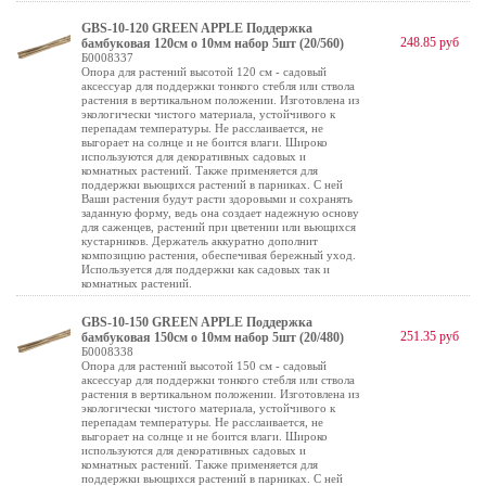
GBS-10-120 GREEN APPLE Поддержка
248.85 руб
бамбуковая 120см o 10мм набор 5шт (20/560)
Б0008337
Опора для растений высотой 120 см - садовый
аксессуар для поддержки тонкого стебля или ствола
растения в вертикальном положении. Изготовлена из
экологически чистого материала, устойчивого к
перепадам температуры. Не расслаивается, не
выгорает на солнце и не боится влаги. Широко
используются для декоративных садовых и
комнатных растений. Также применяется для
поддержки вьющихся растений в парниках. С ней
Ваши растения будут расти здоровыми и сохранять
заданную форму, ведь она создает надежную основу
для саженцев, растений при цветении или вьющихся
кустарников. Держатель аккуратно дополнит
композицию растения, обеспечивая бережный уход.
Используется для поддержки как садовых так и
комнатных растений.
GBS-10-150 GREEN APPLE Поддержка
251.35 руб
бамбуковая 150см o 10мм набор 5шт (20/480)
Б0008338
Опора для растений высотой 150 см - садовый
аксессуар для поддержки тонкого стебля или ствола
растения в вертикальном положении. Изготовлена из
экологически чистого материала, устойчивого к
перепадам температуры. Не расслаивается, не
выгорает на солнце и не боится влаги. Широко
используются для декоративных садовых и
комнатных растений. Также применяется для
поддержки вьющихся растений в парниках. С ней