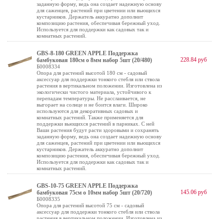
заданную форму, ведь она создает надежную основу
для саженцев, растений при цветении или вьющихся
кустарников. Держатель аккуратно дополнит
композицию растения, обеспечивая бережный уход.
Используется для поддержки как садовых так и
комнатных растений.
GBS-8-180 GREEN APPLE Поддержка
228.84 руб
бамбуковая 180см o 8мм набор 5шт (20/480)
Б0008334
Опора для растений высотой 180 см - садовый
аксессуар для поддержки тонкого стебля или ствола
растения в вертикальном положении. Изготовлена из
экологически чистого материала, устойчивого к
перепадам температуры. Не расслаивается, не
выгорает на солнце и не боится влаги. Широко
используются для декоративных садовых и
комнатных растений. Также применяется для
поддержки вьющихся растений в парниках. С ней
Ваши растения будут расти здоровыми и сохранять
заданную форму, ведь она создает надежную основу
для саженцев, растений при цветении или вьющихся
кустарников. Держатель аккуратно дополнит
композицию растения, обеспечивая бережный уход.
Используется для поддержки как садовых так и
комнатных растений.
GBS-10-75 GREEN APPLE Поддержка
145.06 руб
бамбуковая 75см o 10мм набор 5шт (20/720)
Б0008335
Опора для растений высотой 75 см - садовый
аксессуар для поддержки тонкого стебля или ствола
растения в вертикальном положении. Изготовлена из