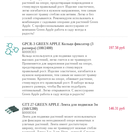
растений на опоре, предотвращая повреждения и
стимулируя правильный рост. Изделие эластичное,
легко изгибается в нужном направлении, тем самым
не наносит травму стеблю или ветвям. Легко и без
усилий открываются. Рекомендуем использовать в
комбинации с садовыми опорами для растений Green
Apple. С профессиональными аксессуарами от
компании Green Apple работа в саду всегда в
радость!
GPCR-3 GREEN APPLE Кольцо фиксатор (3
197.58 руб
размера) (100/2400)
Б0008303
Кольца используются для подвязки хрупких и
высоких растений, легко гнется и не травмирует.
Применяется для закрепления растений на опоре,
предотвращая повреждения и стимулируя
правильный рост. Изделие эластичное, изгибается в
нужном направлении, тем самым не наносит травму
растению. Крепится на опоре, обвивает растение,
стимулируя его правильный рост. В наборе кольца
разного размера, чтобы Вы могли подобрать
оптимальный. Легко открываются. С аксессуарами
Green Apple работа в саду всегда в радость!
GTT-27 GREEN APPLE Лента для подвязки 3м
146.31 руб
(160/1280)
Б0008304
Лента для подвязки растений может использоваться
для фиксации на неподвижной опоре комнатных и
уличных растений. Лента имеет достаточную
ширину, поэтому она не травмирует нежные стебли
растений. Длина 3 м, 3 шт. Цвет - зеленый. Служит