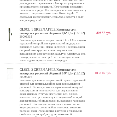
для надежного крепления и быстрого укоренения и
приживаемости саженцев. Изготовлена из волокон
поливинилхлорида. Рекомендуем использовать ленту
вместе с опорами от компании Green Apple. С
садовыми аксессуарами Green Apple работа в саду
всегда в радость!
GLSCL-1 GREEN APPLE Комплект для
806.57 руб
вьющихся растений сборный 0,6*1,8м (18/162)
Б0008305
Комплект для вьющихся растений 0.6 х 1.8 м служит
идеальной опорой для вертикальной поддержки
вьющихся растений. Легко крепится к вертикальной
опорной конструкции и используется для
выращивания декоративных культур: плетистых роз,
плюща, клематисов и пр. С его помощью можно
легко задекорировать стены и ограды.
GLSCL-2 GREEN APPLE Комплект для
1037.16 руб
вьющихся растений сборный 0,9*1,8м (18/162)
Б0008306
Комплект для вьющихся растений служит идеальной
опорой для вертикальной поддержки вьющихся
растений. Легко крепится к вертикальной опорной
конструкции и используется для выращивания
декоративных культур: плетистых роз, плюща,
клематисов и пр. Сетка служит идеальной опорой
для вертикальной поддержки вьющихся и лазающих
растений. С помощью сетки также можно легко
задекорировать стены любых построек, возвести
беседки, арки. Раскидистые растения с тяжелыми
стеблями часто требуют дополнительной