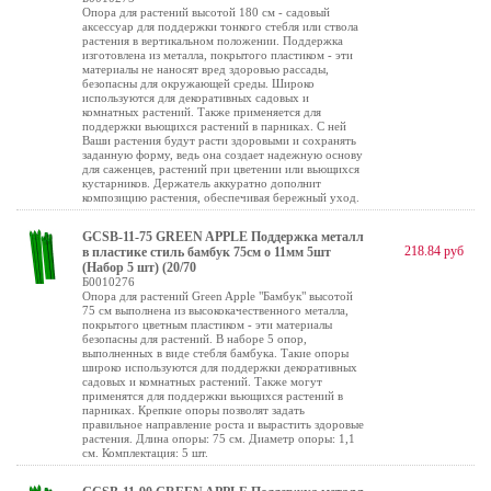
Опора для растений высотой 180 см - садовый
аксессуар для поддержки тонкого стебля или ствола
растения в вертикальном положении. Поддержка
изготовлена из металла, покрытого пластиком - эти
материалы не наносят вред здоровью рассады,
безопасны для окружающей среды. Широко
используются для декоративных садовых и
комнатных растений. Также применяется для
поддержки вьющихся растений в парниках. С ней
Ваши растения будут расти здоровыми и сохранять
заданную форму, ведь она создает надежную основу
для саженцев, растений при цветении или вьющихся
кустарников. Держатель аккуратно дополнит
композицию растения, обеспечивая бережный уход.
GCSB-11-75 GREEN APPLE Поддержка металл
218.84 руб
в пластике стиль бамбук 75cм o 11мм 5шт
(Набор 5 шт) (20/70
Б0010276
Опора для растений Green Apple "Бамбук" высотой
75 см выполнена из высококачественного металла,
покрытого цветным пластиком - эти материалы
безопасны для растений. В наборе 5 опор,
выполненных в виде стебля бамбука. Такие опоры
широко используются для поддержки декоративных
садовых и комнатных растений. Также могут
применятся для поддержки вьющихся растений в
парниках. Крепкие опоры позволят задать
правильное направление роста и вырастить здоровые
растения. Длина опоры: 75 см. Диаметр опоры: 1,1
см. Комплектация: 5 шт.