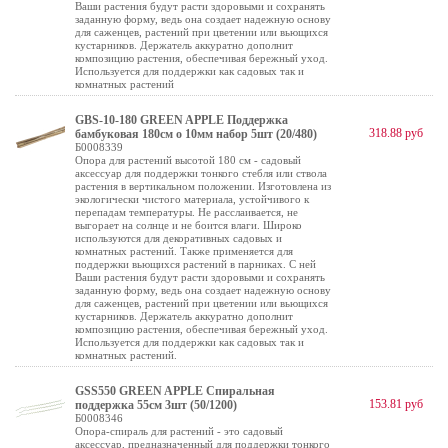
Ваши растения будут расти здоровыми и сохранять
заданную форму, ведь она создает надежную основу
для саженцев, растений при цветении или вьющихся
кустарников. Держатель аккуратно дополнит
композицию растения, обеспечивая бережный уход.
Используется для поддержки как садовых так и
комнатных растений
GBS-10-180 GREEN APPLE Поддержка
318.88 руб
бамбуковая 180см o 10мм набор 5шт (20/480)
Б0008339
Опора для растений высотой 180 см - садовый
аксессуар для поддержки тонкого стебля или ствола
растения в вертикальном положении. Изготовлена из
экологически чистого материала, устойчивого к
перепадам температуры. Не расслаивается, не
выгорает на солнце и не боится влаги. Широко
используются для декоративных садовых и
комнатных растений. Также применяется для
поддержки вьющихся растений в парниках. С ней
Ваши растения будут расти здоровыми и сохранять
заданную форму, ведь она создает надежную основу
для саженцев, растений при цветении или вьющихся
кустарников. Держатель аккуратно дополнит
композицию растения, обеспечивая бережный уход.
Используется для поддержки как садовых так и
комнатных растений.
GSS550 GREEN APPLE Спиральная
153.81 руб
поддержка 55см 3шт (50/1200)
Б0008346
Опора-спираль для растений - это садовый
аксессуар, предназначенный для поддержки тонкого