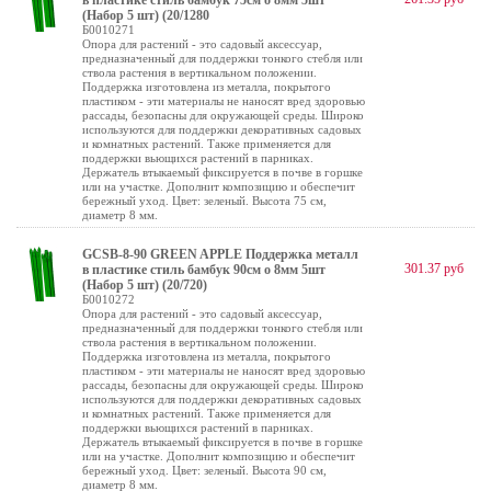
в пластике стиль бамбук 75cм o 8мм 5шт
(Набор 5 шт) (20/1280
Б0010271
Опора для растений - это садовый аксессуар,
предназначенный для поддержки тонкого стебля или
ствола растения в вертикальном положении.
Поддержка изготовлена из металла, покрытого
пластиком - эти материалы не наносят вред здоровью
рассады, безопасны для окружающей среды. Широко
используются для поддержки декоративных садовых
и комнатных растений. Также применяется для
поддержки вьющихся растений в парниках.
Держатель втыкаемый фиксируется в почве в горшке
или на участке. Дополнит композицию и обеспечит
бережный уход. Цвет: зеленый. Высота 75 см,
диаметр 8 мм.
GCSB-8-90 GREEN APPLE Поддержка металл
301.37 руб
в пластике стиль бамбук 90cм o 8мм 5шт
(Набор 5 шт) (20/720)
Б0010272
Опора для растений - это садовый аксессуар,
предназначенный для поддержки тонкого стебля или
ствола растения в вертикальном положении.
Поддержка изготовлена из металла, покрытого
пластиком - эти материалы не наносят вред здоровью
рассады, безопасны для окружающей среды. Широко
используются для поддержки декоративных садовых
и комнатных растений. Также применяется для
поддержки вьющихся растений в парниках.
Держатель втыкаемый фиксируется в почве в горшке
или на участке. Дополнит композицию и обеспечит
бережный уход. Цвет: зеленый. Высота 90 см,
диаметр 8 мм.