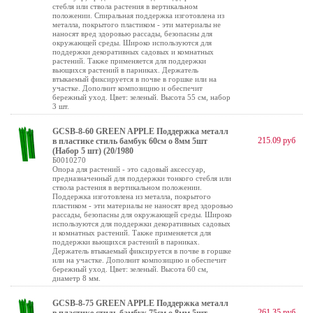
стебля или ствола растения в вертикальном
положении. Спиральная поддержка изготовлена из
металла, покрытого пластиком - эти материалы не
наносят вред здоровью рассады, безопасны для
окружающей среды. Широко используются для
поддержки декоративных садовых и комнатных
растений. Также применяется для поддержки
вьющихся растений в парниках. Держатель
втыкаемый фиксируется в почве в горшке или на
участке. Дополнит композицию и обеспечит
бережный уход. Цвет: зеленый. Высота 55 см, набор
3 шт.
GCSB-8-60 GREEN APPLE Поддержка металл
215.09 руб
в пластике стиль бамбук 60cм o 8мм 5шт
(Набор 5 шт) (20/1980
Б0010270
Опора для растений - это садовый аксессуар,
предназначенный для поддержки тонкого стебля или
ствола растения в вертикальном положении.
Поддержка изготовлена из металла, покрытого
пластиком - эти материалы не наносят вред здоровью
рассады, безопасны для окружающей среды. Широко
используются для поддержки декоративных садовых
и комнатных растений. Также применяется для
поддержки вьющихся растений в парниках.
Держатель втыкаемый фиксируется в почве в горшке
или на участке. Дополнит композицию и обеспечит
бережный уход. Цвет: зеленый. Высота 60 см,
диаметр 8 мм.
GCSB-8-75 GREEN APPLE Поддержка металл
261.35 руб