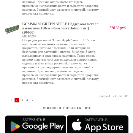
парниках. Крепкие опоры позволят задать
правильное направление роста и вырастить здоровые
растения. Зеленый цвет сливается с листвой, поэтому
поддержка незаметна.
GCSP-8-150 GREEN APPLE Поддержка металл
326.38 руб
в пластике 150см o 8мм 5шт (Набор 5 шт)
(20/600)
Б0010284
Опора для растений "Green Apple" высотой 150 см
выполнена из высококачественного металла,
покрытого цветным пластиком - эти материалы
безопасны для растений и цветов. В наборе 5 опор,
выполненных в виде ствола растения. Такие опоры
широко используются для поддержки декоративных
садовых и комнатных растений. Также могут
применятся для поддержки вьющихся растений в
парниках. Крепкие опоры позволят задать
правильное направление роста и вырастить здоровые
растения. Зеленый цвет сливается с листвой, поэтому
поддержка незаметна.
Товары 31 - 60 из 103
‹
1
2
3
4
›
МОБИЛЬНОЕ ПРИЛОЖЕНИЕ