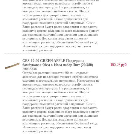
экологически чистого материала, устойчивого к
перепадам температуры. Не расслаивается, не
выгорает на солнце и не боится влаги. Широко
используются для декоративных садовых и
комнатных растений. Также применяется для
поддержки вьющихся растений в парниках. С ней
Ваши растения будут расти здоровыми и сохранять
заданную форму, ведь она создает надежную основу
для саженцев, растений при цветении или вьющихся
кустарников. Держатель аккуратно дополнит
композицию растения, обеспечивая бережный уход.
Используется для поддержки как садовых так и
комнатных растений.
GBS-10-90 GREEN APPLE Поддержка
165.07 руб
бамбуковая 90см o 10мм набор 5шт (20/480)
Б0008336
Опора для растений высотой 90 см - садовый
аксессуар для поддержки тонкого стебля или ствола
растения в вертикальном положении. Изготовлена из
экологически чистого материала, устойчивого к
перепадам температуры. Не расслаивается, не
выгорает на солнце и не боится влаги. Широко
используются для декоративных садовых и
комнатных растений. Также применяется для
поддержки вьющихся растений в парниках. С ней
Ваши растения будут расти здоровыми и сохранять
заданную форму, ведь она создает надежную основу
для саженцев, растений при цветении или вьющихся
кустарников. Держатель аккуратно дополнит
композицию растения, обеспечивая бережный уход.
Используется для поддержки как садовых так и
комнатных растений.