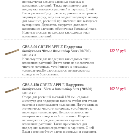
используются для декоративных садовых и
комнатных растений. Также применяется для
поддержки вьющихся растений в парниках. С ней
Ваши растения будут расти здоровыми и сохранять
заданную форму, ведь она создает надежную основу
для саженцев, растений при цветении или вьющихся
кустарников. Держатель аккуратно дополнит
композицию растения, обеспечивая бережный уход.
Используется для поддержки как садовых так и
комнатных растений.
GBS-8-90 GREEN APPLE Поддержка
132.55 руб
бамбуковая 90см o 8мм набор 5шт (20/700)
Б0008331
Используется для поддержки как садовых так и
комнатных растений.Изготовлена из экологически
чистого материала, устойчивого к переаадам
температуры.Не расслаивается, не выгорает на
солнце и не боится влаги.
GBS-8-150 GREEN APPLE Поддержка
192.58 руб
бамбуковая 150см o 8мм набор 5шт (20/600)
Б0008333
Опора для растений высотой 150 см - садовый
аксессуар для поддержки тонкого стебля или ствола
растения в вертикальном положении. Изготовлена из
экологически чистого материала, устойчивого к
перепадам температуры. Не расслаивается, не
выгорает на солнце и не боится влаги. Широко
используются для декоративных садовых и
комнатных растений. Также применяется для
поддержки вьющихся растений в парниках. С ней
Ваши растения будут расти здоровыми и сохранять