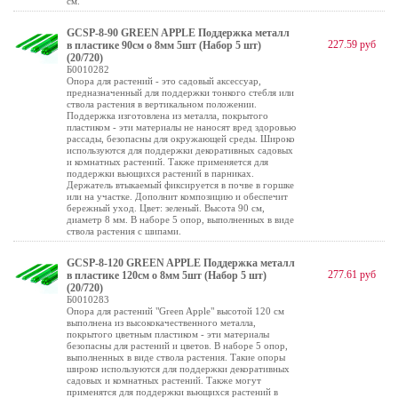
см.
GCSP-8-90 GREEN APPLE Поддержка металл
227.59 руб
в пластике 90см o 8мм 5шт (Набор 5 шт)
(20/720)
Б0010282
Опора для растений - это садовый аксессуар,
предназначенный для поддержки тонкого стебля или
ствола растения в вертикальном положении.
Поддержка изготовлена из металла, покрытого
пластиком - эти материалы не наносят вред здоровью
рассады, безопасны для окружающей среды. Широко
используются для поддержки декоративных садовых
и комнатных растений. Также применяется для
поддержки вьющихся растений в парниках.
Держатель втыкаемый фиксируется в почве в горшке
или на участке. Дополнит композицию и обеспечит
бережный уход. Цвет: зеленый. Высота 90 см,
диаметр 8 мм. В наборе 5 опор, выполненных в виде
ствола растения с шипами.
GCSP-8-120 GREEN APPLE Поддержка металл
277.61 руб
в пластике 120см o 8мм 5шт (Набор 5 шт)
(20/720)
Б0010283
Опора для растений "Green Apple" высотой 120 см
выполнена из высококачественного металла,
покрытого цветным пластиком - эти материалы
безопасны для растений и цветов. В наборе 5 опор,
выполненных в виде ствола растения. Такие опоры
широко используются для поддержки декоративных
садовых и комнатных растений. Также могут
применятся для поддержки вьющихся растений в