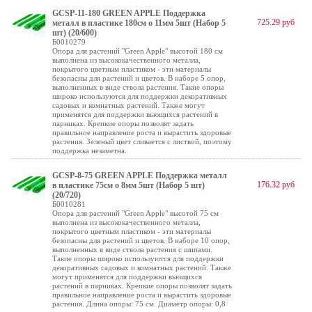
GCSP-11-180 GREEN APPLE Поддержка
725.29 руб
металл в пластике 180см o 11мм 5шт (Набор 5
шт) (20/600)
Б0010279
Опора для растений "Green Apple" высотой 180 см
выполнена из высококачественного металла,
покрытого цветным пластиком - эти материалы
безопасны для растений и цветов. В наборе 5 опор,
выполненных в виде ствола растения. Такие опоры
широко используются для поддержки декоративных
садовых и комнатных растений. Также могут
применятся для поддержки вьющихся растений в
парниках. Крепкие опоры позволят задать
правильное направление роста и вырастить здоровые
растения. Зеленый цвет сливается с листвой, поэтому
поддержка незаметна.
GCSP-8-75 GREEN APPLE Поддержка металл
176.32 руб
в пластике 75см o 8мм 5шт (Набор 5 шт)
(20/720)
Б0010281
Опора для растений "Green Apple" высотой 75 см
выполнена из высококачественного металла,
покрытого цветным пластиком - эти материалы
безопасны для растений и цветов. В наборе 10 опор,
выполненных в виде ствола растения с шипами.
Такие опоры широко используются для поддержки
декоративных садовых и комнатных растений. Также
могут применятся для поддержки вьющихся
растений в парниках. Крепкие опоры позволят задать
правильное направление роста и вырастить здоровые
растения. Длина опоры: 75 см. Диаметр опоры: 0,8