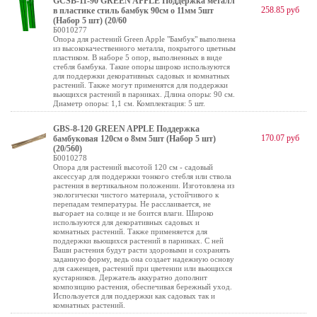
GCSB-11-90 GREEN APPLE Поддержка металл
258.85 руб
в пластике стиль бамбук 90cм o 11мм 5шт
(Набор 5 шт) (20/60
Б0010277
Опора для растений Green Apple "Бамбук" выполнена
из высококачественного металла, покрытого цветным
пластиком. В наборе 5 опор, выполненных в виде
стебля бамбука. Такие опоры широко используются
для поддержки декоративных садовых и комнатных
растений. Также могут применятся для поддержки
вьющихся растений в парниках. Длина опоры: 90 см.
Диаметр опоры: 1,1 см. Комплектация: 5 шт.
GBS-8-120 GREEN APPLE Поддержка
170.07 руб
бамбуковая 120см o 8мм 5шт (Набор 5 шт)
(20/560)
Б0010278
Опора для растений высотой 120 см - садовый
аксессуар для поддержки тонкого стебля или ствола
растения в вертикальном положении. Изготовлена из
экологически чистого материала, устойчивого к
перепадам температуры. Не расслаивается, не
выгорает на солнце и не боится влаги. Широко
используются для декоративных садовых и
комнатных растений. Также применяется для
поддержки вьющихся растений в парниках. С ней
Ваши растения будут расти здоровыми и сохранять
заданную форму, ведь она создает надежную основу
для саженцев, растений при цветении или вьющихся
кустарников. Держатель аккуратно дополнит
композицию растения, обеспечивая бережный уход.
Используется для поддержки как садовых так и
комнатных растений.