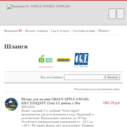
Компания
S3
Каталог товаров
Сад и огород
Системы полива
Шланги
/
/
/
/
Шланги
Код поставщика:
Рекомендуемая розничная цена
Шланг для полива GREEN APPLE GWGH1-
1963.29 руб
028 СТАНДАРТ 12мм 1/2 дюйма х 20м
Б0032826
Шланг садовый 3-х слойный "Green Apple"
предназначен для использования в саду. Надежный и
долговечный. Выдерживает давление до 20 бар.
Устойчив к температурным изменениям от - 20 С до
+ 60 С. Не теряет форму при эксплуатации. Размеры.