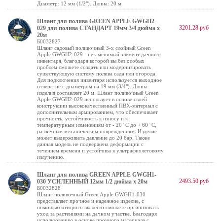
Диаметр: 12 мм (1/2"). Длина: 20 м.
Шланг для полива GREEN APPLE GWGH2-
3201.28 руб
029 для полива СТАНДАРТ 19мм 3/4 дюйма х
20м
Б0032827
Шланг садовый поливочный 3-х слойный Green
Apple GWGH2-029 - незаменимый элемент дачного
инвентаря, благодаря которой вы без особых
проблем сможете создать или модернизировать
существующую систему полива сада или огорода.
Для подключения инвентаря используется выходное
отверстие с диаметром на 19 мм (3/4"). Длина
изделия составляет 20 м. Шланг поливочный Green
Apple GWGH2-029 использует в основе своей
конструкции высококачественный ПВХ-материал с
дополнительным армированием, что обеспечивает
прочность, устойчивость к износу и к
температурным изменениям от - 20 °С до + 60 °С,
различным механическим повреждениям. Изделие
может выдерживать давление до 20 бар. Также
данная модель не подвержена деформации с
течением времени и устойчива к ультрафиолетовому
излучению.
Шланг для полива GREEN APPLE GWGH1-
2493.50 руб
030 УСИЛЕННЫЙ 12мм 1/2 дюйма х 20м
Б0032828
Шланг поливочный Green Apple GWGH1-030
представляет прочное и надежное изделие, с
помощью которого вы легко сможете организовать
уход за растениями на дачном участке. Благодаря
использованию в основе прочного материала с