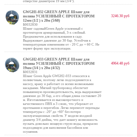
отверстие диаметром 19 мм (3/4").
GWGH1-032 GREEN APPLE Шланг для
3246.30 руб
полива УСИЛЕННЫЙ С ПРОТЕКТОРОМ
12мм (1/2 ) х 20м (5/60)
Б0032830
Шланг садовыйGreen Apple усиленный с
протектором армированный, 3-х слойный.
Предназначен для использования в саду.
Выдерживает давление до 30 бар. Устойчив к
температурным изменениям от - 20 С до + 60 С. Не
теряет форму при эксплуатации.
GWGH2-033 GREEN APPLE Шланг для
4964.48 руб
полива УСИЛЕННЫЙ С ПРОТЕКТОРОМ
19мм (3/4 ) х 20м (4/32)
Б0032831
Шланг Green Apple GWGH2-033 относится к
поливочным, поэтому легко подсоединяется к
насосу, крану и работает со всеми возможными
насадками. Мягкий трубопровод обеспечит
повышенную производительность, ведь выдерживает
давление до 30 бар, а его общая длина составляет 20
м. Изготавливается из высокопрочного и
качественного ПВХ в 3 слоях, что убережет от
протекания и перегибов. Легко перенесет перепады
температуры с -20° до +60° без потери
эксплуатационных свойств. У модели входной
диаметр 3/4 дюйма, что дает шлангу возможность
пускать довольно мощную струю воды, прекрасно
подходящую для наполнения бассейнов или
осушения.