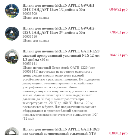
Шланг для полива GREEN APPLE GWGH1-
6049.92 руб
034 СТАНДАРТ 12мм 1/2 дюйма х 50м
Б0038509
Шланг для полива
Шланг для полива GREEN APPLE GWGH2-
7706.83 руб
035 СТАНДАРТ 19мм 3/4 дюйма х 50м
Б0038510
Шланг для полива
Шланг для полива GREEN APPLE GATH-1220
3642.71 руб
садовый армированный усиленный NTS 12 мм
1/2 дюйма х20 м
Б0059141
Шланг поливочный Green Apple GATH-1220 (арт.
Б0059141) изготовлен из прочного материала с
армирующим слоем и отличается высокой
устойчивостью к разрывам, проколам. Не подвержен
деформации с течением времени и воздействию
ультрафиолетового излучения. Имеет
инновационную систему анти-скручивания и анти-
залома. Данный шланг для полива выдерживает
давление до 30 бар и может работать при
температурах от -20 °C до +60 °C. Длина - 20 м,
поставляется в бухте. Для подключения насосного
оборудования и приспособлений для полива
используется выходное отверстие с диаметром 1/2"
(12 мм).
Шланг для полива GREEN APPLE GATH-1920
6300.02 руб
пвх садовый армированный усиленный NTS