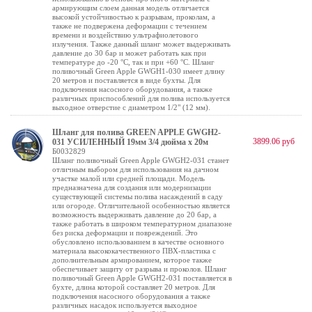
армирующим слоем данная модель отличается
высокой устойчивостью к разрывам, проколам, а
также не подвержена деформации с течением
времени и воздействию ультрафиолетового
излучения. Также данный шланг может выдерживать
давление до 30 бар и может работать как при
температуре до -20 °C, так и при +60 °C. Шланг
поливочный Green Apple GWGH1-030 имеет длину
20 метров и поставляется в виде бухты. Для
подключения насосного оборудования, а также
различных приспособлений для полива используется
выходное отверстие с диаметром 1/2" (12 мм).
Шланг для полива GREEN APPLE GWGH2-
3899.06 руб
031 УСИЛЕННЫЙ 19мм 3/4 дюйма х 20м
Б0032829
Шланг поливочный Green Apple GWGH2-031 станет
отличным выбором для использования на дачном
участке малой или средней площади. Модель
предназначена для создания или модернизации
существующей системы полива насаждений в саду
или огороде. Отличительной особенностью является
возможность выдерживать давление до 20 бар, а
также работать в широком температурном диапазоне
без риска деформации и повреждений. Это
обусловлено использованием в качестве основного
материала высококачественного ПВХ-пластика с
дополнительным армированием, которое также
обеспечивает защиту от разрыва и проколов. Шланг
поливочный Green Apple GWGH2-031 поставляется в
бухте, длина которой составляет 20 метров. Для
подключения насосного оборудования а также
различных насадок используется выходное