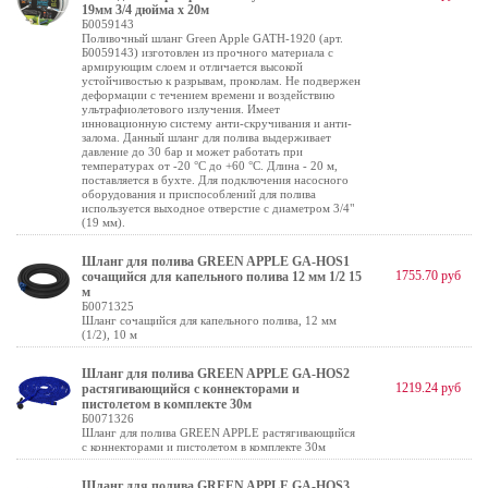
19мм 3/4 дюйма х 20м
Б0059143
Поливочный шланг Green Apple GATH-1920 (арт.
Б0059143) изготовлен из прочного материала с
армирующим слоем и отличается высокой
устойчивостью к разрывам, проколам. Не подвержен
деформации с течением времени и воздействию
ультрафиолетового излучения. Имеет
инновационную систему анти-скручивания и анти-
залома. Данный шланг для полива выдерживает
давление до 30 бар и может работать при
температурах от -20 °C до +60 °C. Длина - 20 м,
поставляется в бухте. Для подключения насосного
оборудования и приспособлений для полива
используется выходное отверстие с диаметром 3/4"
(19 мм).
Шланг для полива GREEN APPLE GA-HOS1
1755.70 руб
сочащийся для капельного полива 12 мм 1/2 15
м
Б0071325
Шланг сочащийся для капельного полива, 12 мм
(1/2), 10 м
Шланг для полива GREEN APPLE GA-HOS2
1219.24 руб
растягивающийся с коннекторами и
пистолетом в комплекте 30м
Б0071326
Шланг для полива GREEN APPLE растягивающийся
с коннекторами и пистолетом в комплекте 30м
Шланг для полива GREEN APPLE GA-HOS3