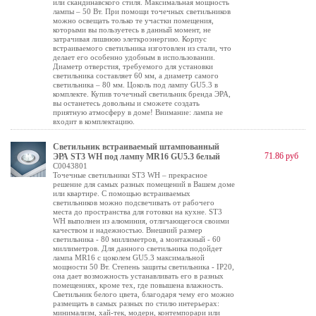
или скандинавского стиля. Максимальная мощность
лампы – 50 Вт. При помощи точечных светильников
можно освещать только те участки помещения,
которыми вы пользуетесь в данный момент, не
затрачивая лишнюю элеткроэнергию. Корпус
встраиваемого светильника изготовлен из стали, что
делает его особенно удобным в использовании.
Диаметр отверстия, требуемого для установки
светильника составляет 60 мм, а диаметр самого
светильника – 80 мм. Цоколь под лампу GU5.3 в
комплекте. Купив точечный светильник бренда ЭРА,
вы останетесь довольны и сможете создать
приятную атмосферу в доме! Внимание: лампа не
входит в комплектацию.
Светильник встраиваемый штампованный
71.86 руб
ЭРА ST3 WH под лампу MR16 GU5.3 белый
C0043801
Точечные светильники ST3 WH – прекрасное
решение для самых разных помещений в Вашем доме
или квартире. С помощью встраиваемых
светильников можно подсвечивать от рабочего
места до пространства для готовки на кухне. ST3
WH выполнен из алюминия, отличающегося своими
качеством и надежностью. Внешний размер
светильника - 80 миллиметров, а монтажный - 60
миллиметров. Для данного светильника подойдет
лампа MR16 с цоколем GU5.3 максимальной
мощности 50 Вт. Степень защиты светильника - IP20,
она дает возможность устанавливать его в разных
помещениях, кроме тех, где повышена влажность.
Светильник белого цвета, благодаря чему его можно
размещать в самых разных по стилю интерьерах:
минимализм, хай-тек, модерн, контемпорари или