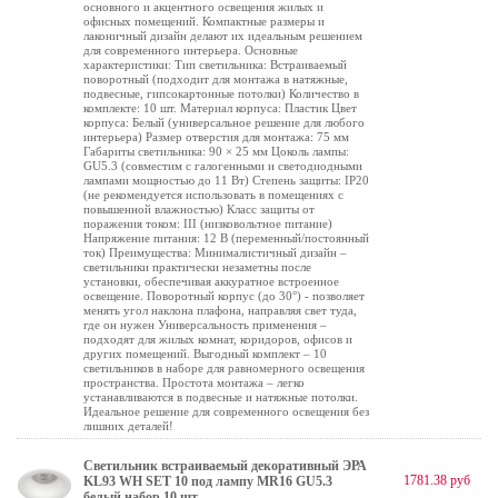
основного и акцентного освещения жилых и
офисных помещений. Компактные размеры и
лаконичный дизайн делают их идеальным решением
для современного интерьера. Основные
характеристики: Тип светильника: Встраиваемый
поворотный (подходит для монтажа в натяжные,
подвесные, гипсокартонные потолки) Количество в
комплекте: 10 шт. Материал корпуса: Пластик Цвет
корпуса: Белый (универсальное решение для любого
интерьера) Размер отверстия для монтажа: 75 мм
Габариты светильника: 90 × 25 мм Цоколь лампы:
GU5.3 (совместим с галогенными и светодиодными
лампами мощностью до 11 Вт) Степень защиты: IP20
(не рекомендуется использовать в помещениях с
повышенной влажностью) Класс защиты от
поражения током: III (низковольтное питание)
Напряжение питания: 12 В (переменный/постоянный
ток) Преимущества: Минималистичный дизайн –
светильники практически незаметны после
установки, обеспечивая аккуратное встроенное
освещение. Поворотный корпус (до 30°) - позволяет
менять угол наклона плафона, направляя свет туда,
где он нужен Универсальность применения –
подходят для жилых комнат, коридоров, офисов и
других помещений. Выгодный комплект – 10
светильников в наборе для равномерного освещения
пространства. Простота монтажа – легко
устанавливаются в подвесные и натяжные потолки.
Идеальное решение для современного освещения без
лишних деталей!
Светильник встраиваемый декоративный ЭРА
1781.38 руб
KL93 WH SET 10 под лампу MR16 GU5.3
белый набор 10 шт