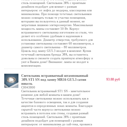
стиль помещений. Светильник ЭРА с приятным
дизайном подойдет для комнат с разным
интерьером: от лофта до модерна, классицизма или
минимализма. При помощи точечных светильников
можно освещать только те участки помещения,
которыми вы пользуетесь в данный момент, не
затрачивая лишнюю элеткроэнергию. Максимальная
мощность лампы составляет 50 Вт. Корпус
встраиваемого светильника изготовлен из стали, что
делает его особенно удобным и надежным в
использовании. Диаметр отверстия, требуемого для
установки светильника составляет 60 миллиметров, а
диаметр самого светильника – 80 миллиметров.
Цоколь под лампу GU5.3 входит в комплект. Купив
точечный светильник бренда ЭРА, вы останетесь
довольны и сможете создать приятную атмосферу и
уют в Вашем доме! Внимание: лампа не входит в
комплектацию.
Светильник встраиваемый штампованный
93.88 руб
ЭРА ST1 SN под лампу MR16 GU5.3 сатин
никель
C0043800
Светильник встраиваемый ST1 SN - замечательное
решение для любой комнаты в вашем доме!
Точечные светильники можно использовать как в
качестве базового освещения, так и для создания
акцентов в определенных зонах комнаты. Благодаря
скрытой части корпуса светильники можно
встраивать в потолок или стены, создавая разный
стиль помещений. Светильник ЭРА с приятным
дизайном подойдет для помещений с разным
интерьером: от минимализма до хай-тека, прованса