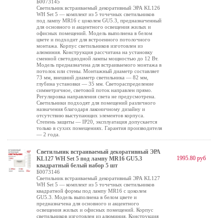
Б0073145
Светильник встраиваемый декоративный ЭРА KL126
WH Set 5 — комплект из 5 точечных светильников
под лампу MR16 с цоколем GU5.3, предназначенный
для основного и акцентного освещения жилых и
офисных помещений. Модель выполнена в белом
цвете и подходит для встроенного потолочного
монтажа. Корпус светильников изготовлен из
алюминия. Конструкция рассчитана на установку
сменной светодиодной лампы мощностью до 12 Вт.
Модель предназначена для встраиваемого монтажа в
потолок или стены. Монтажный диаметр составляет
73 мм, внешний диаметр светильника — 82 мм,
глубина установки — 35 мм. Светораспределение
симметричное, световой поток направлен прямо.
Регулировка направления света не предусмотрена.
Светильники подходят для помещений различного
назначения благодаря лаконичному дизайну и
отсутствию выступающих элементов корпуса.
Степень защиты — IP20, эксплуатация допускается
только в сухих помещениях. Гарантия производителя
— 2 года.
Светильник встраиваемый декоративный ЭРА
1995.80 руб
KL127 WH Set 5 под лампу MR16 GU5.3
квадратный белый набор 5 шт
Б0073146
Светильник встраиваемый декоративный ЭРА KL127
WH Set 5 — комплект из 5 точечных светильников
квадратной формы под лампу MR16 с цоколем
GU5.3. Модель выполнена в белом цвете и
предназначена для основного и акцентного
освещения жилых и офисных помещений. Корпус
светильников изготовлен из алюминия. Конструкция