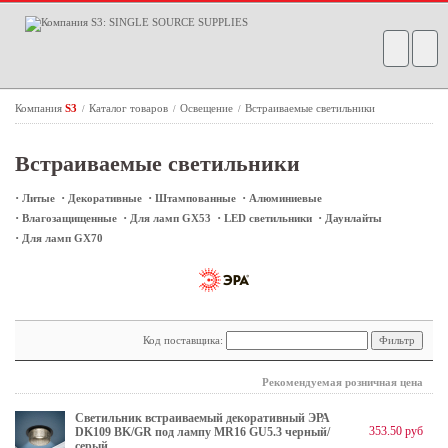
Компания
S3
Каталог товаров
Освещение
Встраиваемые светильники
/
/
/
Встраиваемые светильники
·
·
·
·
Литые
Декоративные
Штампованные
Алюминиевые
·
·
·
·
Влагозащищенные
Для ламп GX53
LED светильники
Даунлайты
·
Для ламп GX70
Код поставщика:
Рекомендуемая розничная цена
Светильник встраиваемый декоративный ЭРА
353.50 руб
DK109 BK/GR под лампу MR16 GU5.3 черный/
серый