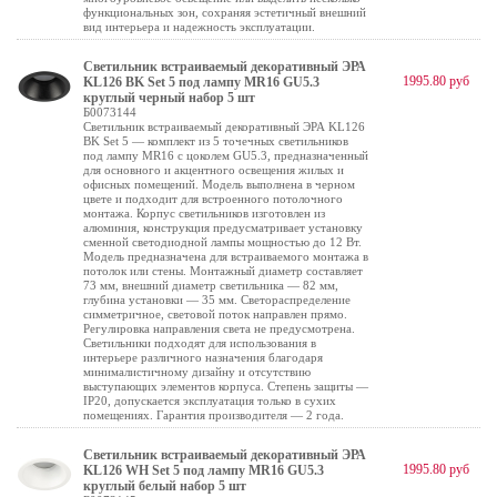
функциональных зон, сохраняя эстетичный внешний
вид интерьера и надежность эксплуатации.
Светильник встраиваемый декоративный ЭРА
1995.80 руб
KL126 BK Set 5 под лампу MR16 GU5.3
круглый черный набор 5 шт
Б0073144
Светильник встраиваемый декоративный ЭРА KL126
BK Set 5 — комплект из 5 точечных светильников
под лампу MR16 с цоколем GU5.3, предназначенный
для основного и акцентного освещения жилых и
офисных помещений. Модель выполнена в черном
цвете и подходит для встроенного потолочного
монтажа. Корпус светильников изготовлен из
алюминия, конструкция предусматривает установку
сменной светодиодной лампы мощностью до 12 Вт.
Модель предназначена для встраиваемого монтажа в
потолок или стены. Монтажный диаметр составляет
73 мм, внешний диаметр светильника — 82 мм,
глубина установки — 35 мм. Светораспределение
симметричное, световой поток направлен прямо.
Регулировка направления света не предусмотрена.
Светильники подходят для использования в
интерьере различного назначения благодаря
минималистичному дизайну и отсутствию
выступающих элементов корпуса. Степень защиты —
IP20, допускается эксплуатация только в сухих
помещениях. Гарантия производителя — 2 года.
Светильник встраиваемый декоративный ЭРА
1995.80 руб
KL126 WH Set 5 под лампу MR16 GU5.3
круглый белый набор 5 шт