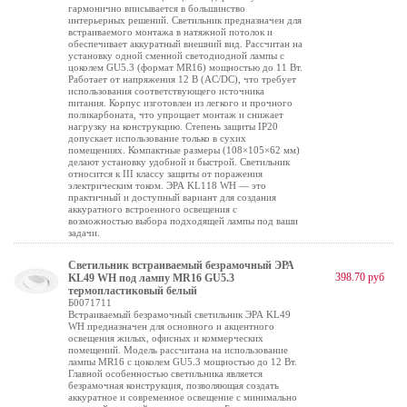
гармонично вписывается в большинство
интерьерных решений. Светильник предназначен для
встраиваемого монтажа в натяжной потолок и
обеспечивает аккуратный внешний вид. Рассчитан на
установку одной сменной светодиодной лампы с
цоколем GU5.3 (формат MR16) мощностью до 11 Вт.
Работает от напряжения 12 В (AC/DC), что требует
использования соответствующего источника
питания. Корпус изготовлен из легкого и прочного
поликарбоната, что упрощает монтаж и снижает
нагрузку на конструкцию. Степень защиты IP20
допускает использование только в сухих
помещениях. Компактные размеры (108×105×62 мм)
делают установку удобной и быстрой. Светильник
относится к III классу защиты от поражения
электрическим током. ЭРА KL118 WH — это
практичный и доступный вариант для создания
аккуратного встроенного освещения с
возможностью выбора подходящей лампы под ваши
задачи.
Светильник встраиваемый безрамочный ЭРА
398.70 руб
KL49 WH под лампу MR16 GU5.3
термопластиковый белый
Б0071711
Встраиваемый безрамочный светильник ЭРА KL49
WH предназначен для основного и акцентного
освещения жилых, офисных и коммерческих
помещений. Модель рассчитана на использование
лампы MR16 с цоколем GU5.3 мощностью до 12 Вт.
Главной особенностью светильника является
безрамочная конструкция, позволяющая создать
аккуратное и современное освещение с минимально