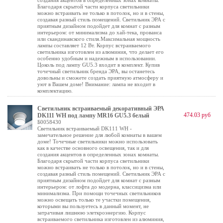
создания акцентов в определенных зонах комнаты.
Благодаря скрытой части корпуса светильники
можно встраивать не только в потолок, но и в стены,
создавая разный стиль помещений. Светильник ЭРА с
приятным дизайном подойдет для комнат с разным
интерьером: от минимализма до хай-тека, прованса
или скандинавского стиля.Максимальная мощность
лампы составляет 12 Вт. Корпус встраиваемого
светильника изготовлен из алюминия, что делает его
особенно удобным и надежным в использовании.
Цоколь под лампу GU5.3 входит в комплект. Купив
точечный светильник бренда ЭРА, вы останетесь
довольны и сможете создать приятную атмосферу и
уют в Вашем доме! Внимание: лампа не входит в
комплектацию.
Светильник встраиваемый декоративный ЭРА
474.03 руб
DK111 WH под лампу MR16 GU5.3 белый
Б0058430
Светильник встраиваемый DK111 WH -
замечательное решение для любой комнаты в вашем
доме! Точечные светильники можно использовать
как в качестве основного освещения, так и для
создания акцентов в определенных зонах комнаты.
Благодаря скрытой части корпуса светильники
можно встраивать не только в потолок, но и в стены,
создавая разный стиль помещений. Светильник ЭРА с
приятным дизайном подойдет для комнат с разным
интерьером: от лофта до модерна, классицизма или
минимализма. При помощи точечных светильников
можно освещать только те участки помещения,
которыми вы пользуетесь в данный момент, не
затрачивая лишнюю элеткроэнергию. Корпус
встраиваемого светильника изготовлен из алюминия,