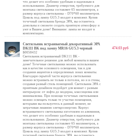
что делает его особенно удобным и надежным в
использовании. Диаметр отверстия, требуемого для
монтажа светильника составляет 65 миллиметров, а
размер корпуса светильника – D70*60 миллиметров.
Цоколь под лампу GU5.3 входит в комплект. Купив
точечный светильник бренда ЭРА, вы останетесь
довольны и сможете создать приятную атмосферу и
уют в Вашем доме! Внимание: лампа не входит в
комплектацию.
Светильник встраиваемый декоративный ЭРА
474.03 руб
DK111 BK под лампу MR16 GU5.3 черный
Б0058432
Светильник встраиваемый DK111 BK -
замечательное решение для любой комнаты в вашем
доме! Точечные светильники можно использовать
как в качестве основного освещения, так и для
создания акцентов в определенных зонах комнаты.
Благодаря скрытой части корпуса светильники
можно встраивать не только в потолок, но и в стены,
создавая разный стиль помещений. Светильник ЭРА с
приятным дизайном подойдет для комнат с разным
интерьером: от лофта до модерна, классицизма или
минимализма. При помощи точечных светильников
можно освещать только те участки помещения,
которыми вы пользуетесь в данный момент, не
затрачивая лишнюю элеткроэнергию. Корпус
встраиваемого светильника изготовлен из алюминия,
что делает его особенно удобным и надежным в
использовании. Диаметр отверстия, требуемого для
монтажа светильника составляет 65 миллиметров, а
размер корпуса светильника – D70*60 миллиметров.
Цоколь под лампу GU5.3 входит в комплект. Купив
точечный светильник бренда ЭРА, вы останетесь