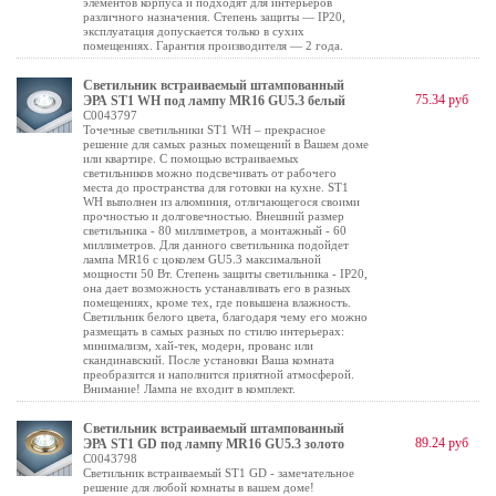
элементов корпуса и подходят для интерьеров
различного назначения. Степень защиты — IP20,
эксплуатация допускается только в сухих
помещениях. Гарантия производителя — 2 года.
Светильник встраиваемый штампованный
75.34 руб
ЭРА ST1 WH под лампу MR16 GU5.3 белый
C0043797
Точечные светильники ST1 WH – прекрасное
решение для самых разных помещений в Вашем доме
или квартире. С помощью встраиваемых
светильников можно подсвечивать от рабочего
места до пространства для готовки на кухне. ST1
WH выполнен из алюминия, отличающегося своими
прочностью и долговечностью. Внешний размер
светильника - 80 миллиметров, а монтажный - 60
миллиметров. Для данного светильника подойдет
лампа MR16 с цоколем GU5.3 максимальной
мощности 50 Вт. Степень защиты светильника - IP20,
она дает возможность устанавливать его в разных
помещениях, кроме тех, где повышена влажность.
Светильник белого цвета, благодаря чему его можно
размещать в самых разных по стилю интерьерах:
минимализм, хай-тек, модерн, прованс или
скандинавский. После установки Ваша комната
преобразится и наполнится приятной атмосферой.
Внимание! Лампа не входит в комплект.
Светильник встраиваемый штампованный
89.24 руб
ЭРА ST1 GD под лампу MR16 GU5.3 золото
C0043798
Светильник встраиваемый ST1 GD - замечательное
решение для любой комнаты в вашем доме!