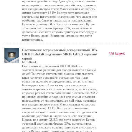
приятным дизайном подойдет для комнат с разным
интерьером: от минимализма до хай-тека, прованса
или скандинавского стиля.Максимальная мощность
лампы составляет 12 Вт. Корпус встраиваемого
светильника изготовлен из алюминия, что делает его
особенно удобным и надежным в использовании.
Цоколь под лампу GU5.3 входит в комплект. Купив
точечный светильник бренда ЭРА, вы останетесь
довольны и сможете создать приятную атмосферу и
уют в Вашем доме! Внимание: лампа не входит в
комплектацию.
Светильник встраиваемый декоративный ЭРА
326.84 руб
DK110 BK/GR под лампу MR16 GU5.3 черный/
серый
Б0058424
Светильник встраиваемый DK110 BK/GR -
замечательное решение для любой комнаты в вашем
доме! Точечные светильники можно использовать
как в качестве основного освещения, так и для
создания акцентов в определенных зонах комнаты.
Благодаря скрытой части корпуса светильники
можно встраивать не только в потолок, но и в стены,
создавая разный стиль помещений. Светильник ЭРА с
приятным дизайном подойдет для комнат с разным
интерьером: от минимализма до хай-тека, прованса
или скандинавского стиля.Максимальная мощность
лампы составляет 12 Вт. Корпус встраиваемого
светильника изготовлен из алюминия, что делает его
особенно удобным и надежным в использовании.
Цоколь под лампу GU5.3 входит в комплект. Купив
точечный светильник бренда ЭРА, вы останетесь
довольны и сможете создать приятную атмосферу и
уют в Вашем доме! Внимание: лампа не входит в