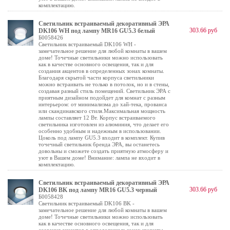
комплектацию.
Светильник встраиваемый декоративный ЭРА
303.66 руб
DK106 WH под лампу MR16 GU5.3 белый
Б0058426
Светильник встраиваемый DK106 WH -
замечательное решение для любой комнаты в вашем
доме! Точечные светильники можно использовать
как в качестве основного освещения, так и для
создания акцентов в определенных зонах комнаты.
Благодаря скрытой части корпуса светильники
можно встраивать не только в потолок, но и в стены,
создавая разный стиль помещений. Светильник ЭРА с
приятным дизайном подойдет для комнат с разным
интерьером: от минимализма до хай-тека, прованса
или скандинавского стиля.Максимальная мощность
лампы составляет 12 Вт. Корпус встраиваемого
светильника изготовлен из алюминия, что делает его
особенно удобным и надежным в использовании.
Цоколь под лампу GU5.3 входит в комплект. Купив
точечный светильник бренда ЭРА, вы останетесь
довольны и сможете создать приятную атмосферу и
уют в Вашем доме! Внимание: лампа не входит в
комплектацию.
Светильник встраиваемый декоративный ЭРА
303.66 руб
DK106 BK под лампу MR16 GU5.3 черный
Б0058428
Светильник встраиваемый DK106 BK -
замечательное решение для любой комнаты в вашем
доме! Точечные светильники можно использовать
как в качестве основного освещения, так и для