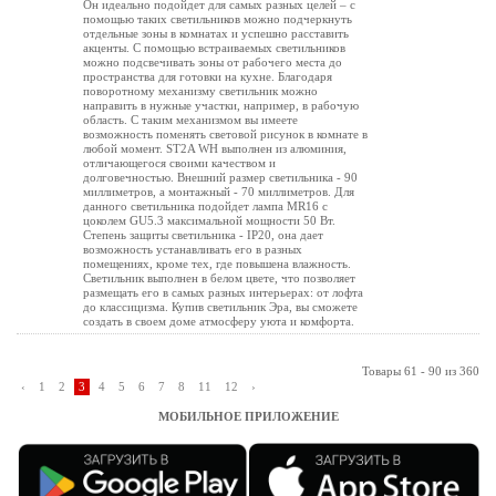
Он идеально подойдет для самых разных целей – с
помощью таких светильников можно подчеркнуть
отдельные зоны в комнатах и успешно расставить
акценты. С помощью встраиваемых светильников
можно подсвечивать зоны от рабочего места до
пространства для готовки на кухне. Благодаря
поворотному механизму светильник можно
направить в нужные участки, например, в рабочую
область. С таким механизмом вы имеете
возможность поменять световой рисунок в комнате в
любой момент. ST2A WH выполнен из алюминия,
отличающегося своими качеством и
долговечностью. Внешний размер светильника - 90
миллиметров, а монтажный - 70 миллиметров. Для
данного светильника подойдет лампа MR16 с
цоколем GU5.3 максимальной мощности 50 Вт.
Степень защиты светильника - IP20, она дает
возможность устанавливать его в разных
помещениях, кроме тех, где повышена влажность.
Светильник выполнен в белом цвете, что позволяет
размещать его в самых разных интерьерах: от лофта
до классицизма. Купив светильник Эра, вы сможете
создать в своем доме атмосферу уюта и комфорта.
Товары 61 - 90 из 360
‹
1
2
3
4
5
6
7
8
11
12
›
МОБИЛЬНОЕ ПРИЛОЖЕНИЕ