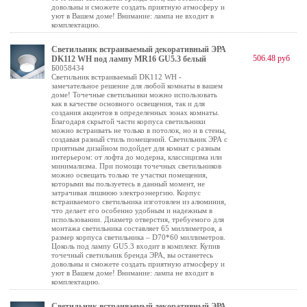
довольны и сможете создать приятную атмосферу и
уют в Вашем доме! Внимание: лампа не входит в
комплектацию.
Светильник встраиваемый декоративный ЭРА
506.48 руб
DK112 WH под лампу MR16 GU5.3 белый
Б0058434
Светильник встраиваемый DK112 WH -
замечательное решение для любой комнаты в вашем
доме! Точечные светильники можно использовать
как в качестве основного освещения, так и для
создания акцентов в определенных зонах комнаты.
Благодаря скрытой части корпуса светильники
можно встраивать не только в потолок, но и в стены,
создавая разный стиль помещений. Светильник ЭРА с
приятным дизайном подойдет для комнат с разным
интерьером: от лофта до модерна, классицизма или
минимализма. При помощи точечных светильников
можно освещать только те участки помещения,
которыми вы пользуетесь в данный момент, не
затрачивая лишнюю электроэнергию. Корпус
встраиваемого светильника изготовлен из алюминия,
что делает его особенно удобным и надежным в
использовании. Диаметр отверстия, требуемого для
монтажа светильника составляет 65 миллиметров, а
размер корпуса светильника – D70*60 миллиметров.
Цоколь под лампу GU5.3 входит в комплект. Купив
точечный светильник бренда ЭРА, вы останетесь
довольны и сможете создать приятную атмосферу и
уют в Вашем доме! Внимание: лампа не входит в
комплектацию.
Светильник встраиваемый декоративный ЭРА