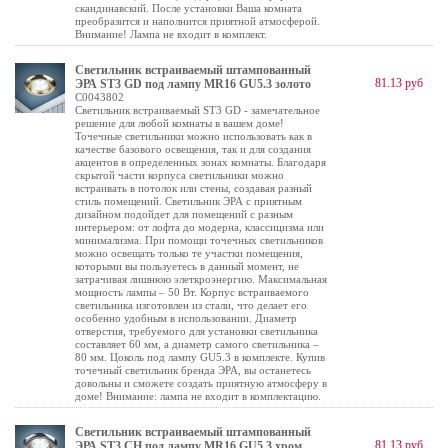
скандинавский. После установки Ваша комната
преобразится и наполнится приятной атмосферой.
Внимание! Лампа не входит в комплект.
Светильник встраиваемый штампованный
81.13 руб
ЭРА ST3 GD под лампу MR16 GU5.3 золото
C0043802
Светильник встраиваемый ST3 GD - замечательное
решение для любой комнаты в вашем доме!
Точечные светильники можно использовать как в
качестве базового освещения, так и для создания
акцентов в определенных зонах комнаты. Благодаря
скрытой части корпуса светильники можно
встраивать в потолок или стены, создавая разный
стиль помещений. Светильник ЭРА с приятным
дизайном подойдет для помещений с разным
интерьером: от лофта до модерна, классицизма или
минимализма. При помощи точечных светильников
можно освещать только те участки помещения,
которыми вы пользуетесь в данный момент, не
затрачивая лишнюю элеткроэнергию. Максимальная
мощность лампы – 50 Вт. Корпус встраиваемого
светильника изготовлен из стали, что делает его
особенно удобным в использовании. Диаметр
отверстия, требуемого для установки светильника
составляет 60 мм, а диаметр самого светильника –
80 мм. Цоколь под лампу GU5.3 в комплекте. Купив
точечный светильник бренда ЭРА, вы останетесь
довольны и сможете создать приятную атмосферу в
доме! Внимание: лампа не входит в комплектацию.
Светильник встраиваемый штампованный
81.13 руб
ЭРА ST3 CH под лампу MR16 GU5.3 хром