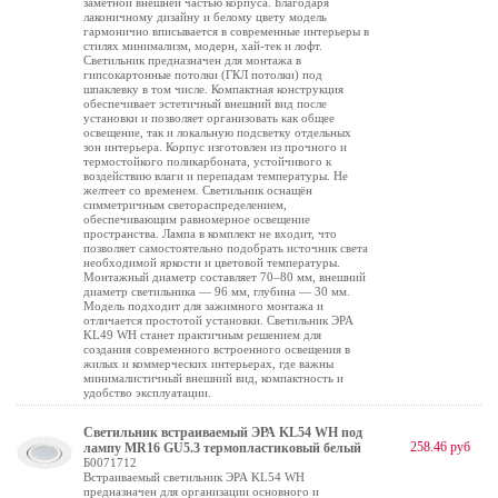
заметной внешней частью корпуса. Благодаря
лаконичному дизайну и белому цвету модель
гармонично вписывается в современные интерьеры в
стилях минимализм, модерн, хай-тек и лофт.
Светильник предназначен для монтажа в
гипсокартонные потолки (ГКЛ потолки) под
шпаклевку в том числе. Компактная конструкция
обеспечивает эстетичный внешний вид после
установки и позволяет организовать как общее
освещение, так и локальную подсветку отдельных
зон интерьера. Корпус изготовлен из прочного и
термостойкого поликарбоната, устойчивого к
воздействию влаги и перепадам температуры. Не
желтеет со временем. Светильник оснащён
симметричным светораспределением,
обеспечивающим равномерное освещение
пространства. Лампа в комплект не входит, что
позволяет самостоятельно подобрать источник света
необходимой яркости и цветовой температуры.
Монтажный диаметр составляет 70–80 мм, внешний
диаметр светильника — 96 мм, глубина — 30 мм.
Модель подходит для зажимного монтажа и
отличается простотой установки. Светильник ЭРА
KL49 WH станет практичным решением для
создания современного встроенного освещения в
жилых и коммерческих интерьерах, где важны
минималистичный внешний вид, компактность и
удобство эксплуатации.
Светильник встраиваемый ЭРА KL54 WH под
258.46 руб
лампу MR16 GU5.3 термопластиковый белый
Б0071712
Встраиваемый светильник ЭРА KL54 WH
предназначен для организации основного и