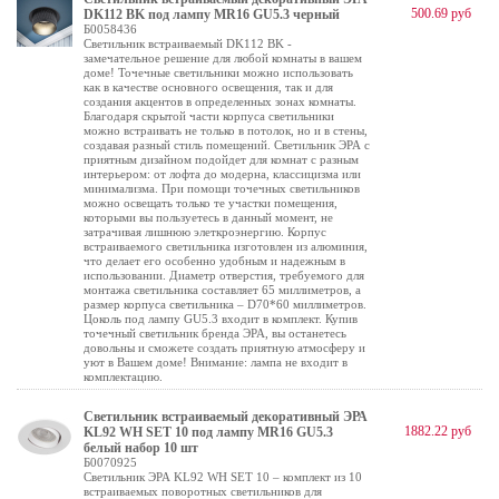
500.69 руб
DK112 BK под лампу MR16 GU5.3 черный
Б0058436
Светильник встраиваемый DK112 BK -
замечательное решение для любой комнаты в вашем
доме! Точечные светильники можно использовать
как в качестве основного освещения, так и для
создания акцентов в определенных зонах комнаты.
Благодаря скрытой части корпуса светильники
можно встраивать не только в потолок, но и в стены,
создавая разный стиль помещений. Светильник ЭРА с
приятным дизайном подойдет для комнат с разным
интерьером: от лофта до модерна, классицизма или
минимализма. При помощи точечных светильников
можно освещать только те участки помещения,
которыми вы пользуетесь в данный момент, не
затрачивая лишнюю элеткроэнергию. Корпус
встраиваемого светильника изготовлен из алюминия,
что делает его особенно удобным и надежным в
использовании. Диаметр отверстия, требуемого для
монтажа светильника составляет 65 миллиметров, а
размер корпуса светильника – D70*60 миллиметров.
Цоколь под лампу GU5.3 входит в комплект. Купив
точечный светильник бренда ЭРА, вы останетесь
довольны и сможете создать приятную атмосферу и
уют в Вашем доме! Внимание: лампа не входит в
комплектацию.
Светильник встраиваемый декоративный ЭРА
1882.22 руб
KL92 WH SET 10 под лампу MR16 GU5.3
белый набор 10 шт
Б0070925
Светильник ЭРА KL92 WH SET 10 – комплект из 10
встраиваемых поворотных светильников для