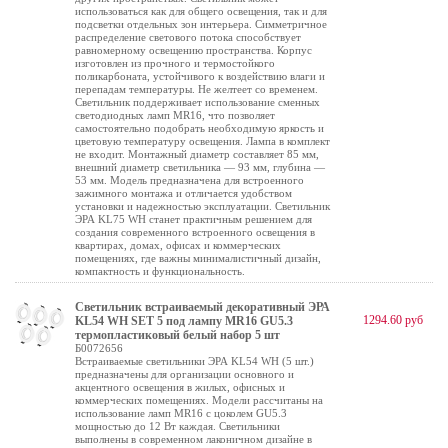
использоваться как для общего освещения, так и для
подсветки отдельных зон интерьера. Симметричное
распределение светового потока способствует
равномерному освещению пространства. Корпус
изготовлен из прочного и термостойкого
поликарбоната, устойчивого к воздействию влаги и
перепадам температуры. Не желтеет со временем.
Светильник поддерживает использование сменных
светодиодных ламп MR16, что позволяет
самостоятельно подобрать необходимую яркость и
цветовую температуру освещения. Лампа в комплект
не входит. Монтажный диаметр составляет 85 мм,
внешний диаметр светильника — 93 мм, глубина —
53 мм. Модель предназначена для встроенного
зажимного монтажа и отличается удобством
установки и надежностью эксплуатации. Светильник
ЭРА KL75 WH станет практичным решением для
создания современного встроенного освещения в
квартирах, домах, офисах и коммерческих
помещениях, где важны минималистичный дизайн,
компактность и функциональность.
Светильник встраиваемый декоративный ЭРА
1294.60 руб
KL54 WH SET 5 под лампу MR16 GU5.3
термопластиковый белый набор 5 шт
Б0072656
Встраиваемые светильники ЭРА KL54 WH (5 шт.)
предназначены для организации основного и
акцентного освещения в жилых, офисных и
коммерческих помещениях. Модели рассчитаны на
использование ламп MR16 с цоколем GU5.3
мощностью до 12 Вт каждая. Светильники
выполнены в современном лаконичном дизайне в