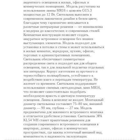
акцентного освещения в жилых, офисных и
коммерческих помещениях. Модель рассчитана на
использование лампы MR16 с цоколем GU5.3
мощностью до 12 Вт. Светильник выполнен в
современном лаконичном дизайне в белом цвете,
благодаря чему гармонично вписывается в
различные интерьерные решения — от минимализма
и модерна до классических и современных стилей.
Компактная конструкция позволяет создать
аккуратное встроенное освещение без лишних
выступающих элементов. Модель подходит для
установки в потолки и стены и может использоваться
в жилых комнатах, коридорах, кухнях, офисах,
торговых и административных помещениях.
Светильник обеспечивает симметричное
распределение света и подходит как для общего
освещения, так и для локальной подсветки отдельных
зон интерьера. Корпус изготовлен из прочного и
термостойкого поликарбоната, устойчивого к
воздействию влаги и перепадам температуры. Не
желтеет со временем. Светильник поддерживает
использование сменных светодиодных ламп MR16,
что позволяет самостоятельно подобрать
необходимую яркость и цветовую температуру
освещения. Лампа в комплект не входит. Монтажный
диаметр светильника составляет 75–80 мм, внешний
диаметр — 90 мм, глубина — 27 мм. Модель
предназначена для зажимного встроенного монтажа
и отличается удобством установки. Светильник ЭРА
KL54 WH станет практичным решением для
создания современного встроенного освещения в
квартирах, домах, офисах и коммерческих
пространствах, где важны эстетичный внешний вид,
компактность и надежность эксплуатации.