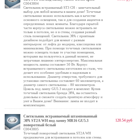
C0043804
Светильник встраиваемый ST3 CH - замечательный
выбор для любой комнаты в вашем доме! Точечные
светильники можно использовать как в качестве
основного освещения, так и для создания акцентов в
определенных зонах комнаты. Благодаря скрытой
части корпуса светильники можно встраивать не
только в потолок, но и в стены, создавая разный
стиль помещений. Светильник ЭРА с приятным
дизайном подойдет для комнат с разным
интерьером: от лофта до модерна, классицизма или
минимализма. При помощи точечных светильников
можно освещать только те участки помещения,
которыми вы пользуетесь в данный момент, не
затрачивая лишнюю элеткроэнергию. Максимальная
мощность лампы составляет 50 Вт. Корпус
встраиваемого светильника изготовлен из стали, что
делает его особенно удобным и надежным в
использовании. Диаметр отверстия, требуемого для
установки светильника составляет 60 миллиметров, а
диаметр самого светильника – 80 миллиметров.
Цоколь под лампу GU5.3 входит в комплект. Купив
точечный светильник бренда ЭРА, вы останетесь
довольны и сможете создать приятную атмосферу и
уют в Вашем доме! Внимание: лампа не входит в
комплектацию.
Светильник встраиваемый штампованный
120.54 руб
ЭРА ST2A WH под лампу MR16 GU5.3
поворотный белый
C0043805
Точечный поворотный светильник ST2A WH
предназначен для встраивания в потолок или стены.