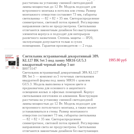
рассчитана на установку сменной светодиодной
лампы мощностью до 12 Вт. Модель подходит для
встроенного монтажа в потолок или стены. Размер
монтажного отверстия составляет 73 мм, габариты
светильника — 82 × 82 × 35 мм. Светораспределение
симметричное, световой поток прямой. Регулировка
направления света не предусмотрена. Светильники
отличаются лаконичным дизайном без выступающих
элементов корпуса и подходят для интерьеров
различного назначения. Степень защиты — IP20,
эксплуатация допускается только в сухих
помещениях. Гарантия производителя — 2 года.
Светильник встраиваемый декоративный ЭРА
1995.80 руб
KL127 BK Set 5 под лампу MR16 GU5.3
квадратный черный набор 5 шт
Б0073147
Светильник встраиваемый декоративный ЭРА KL127
BK Set 5 — комплект из 5 точечных светильников
квадратной формы под лампу MR16 с цоколем
GU5.3. Модель выполнена в черном цвете и
предназначена для основного и акцентного
освещения жилых и офисных помещений. Корпус
светильников изготовлен из алюминия. Конструкция
рассчитана на установку сменной светодиодной
лампы мощностью до 12 Вт. Модель подходит для
встроенного потолочного монтажа, а также может
устанавливаться в стены. Размер монтажного
отверстия составляет 73 мм, габариты светильника
— 82 × 82 × 35 мм. Светораспределение
симметричное, световой поток прямой. Регулировка
направления света не предусмотрена. Светильники
отличаются лаконичным дизайном без выступающих