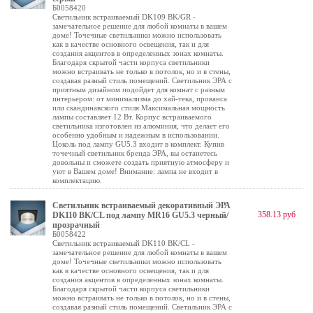
Б0058420
Светильник встраиваемый DK109 BK/GR -
замечательное решение для любой комнаты в вашем
доме! Точечные светильники можно использовать
как в качестве основного освещения, так и для
создания акцентов в определенных зонах комнаты.
Благодаря скрытой части корпуса светильники
можно встраивать не только в потолок, но и в стены,
создавая разный стиль помещений. Светильник ЭРА с
приятным дизайном подойдет для комнат с разным
интерьером: от минимализма до хай-тека, прованса
или скандинавского стиля.Максимальная мощность
лампы составляет 12 Вт. Корпус встраиваемого
светильника изготовлен из алюминия, что делает его
особенно удобным и надежным в использовании.
Цоколь под лампу GU5.3 входит в комплект. Купив
точечный светильник бренда ЭРА, вы останетесь
довольны и сможете создать приятную атмосферу и
уют в Вашем доме! Внимание: лампа не входит в
комплектацию.
Светильник встраиваемый декоративный ЭРА
358.13 руб
DK110 BK/CL под лампу MR16 GU5.3 черный/
прозрачный
Б0058422
Светильник встраиваемый DK110 BK/CL -
замечательное решение для любой комнаты в вашем
доме! Точечные светильники можно использовать
как в качестве основного освещения, так и для
создания акцентов в определенных зонах комнаты.
Благодаря скрытой части корпуса светильники
можно встраивать не только в потолок, но и в стены,
создавая разный стиль помещений. Светильник ЭРА с