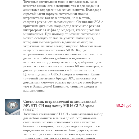
Точечные светильники можно использовать как в
качестве основного освещения, так и для создания
акцентов в определенных зонах комнаты. Благодаря
скрытой части корпуса светильники можно
встраивать не только в потолок, но и в стены,
создавая разный стиль помещений. Светильник ЭРА с
приятным дизайном подойдет для комнат с разным
интерьером: от лофта до модерна, классицизма или
минимализма. При помощи точечных светильников
можно освещать только те участки помещения,
которыми вы пользуетесь в данный момент, не
затрачивая лишнюю элеткроэнергию. Максимальная
мощность лампы составляет 50 Вт. Корпус
встраиваемого светильника изготовлен из стали, что
делает его особенно удобным и надежным в
использовании. Диаметр отверстия, требуемого для
установки светильника составляет 60 миллиметров, а
диаметр самого светильника – 80 миллиметров.
Цоколь под лампу GU5.3 входит в комплект. Купив
точечный светильник бренда ЭРА, вы останетесь
довольны и сможете создать приятную атмосферу и
уют в Вашем доме! Внимание: лампа не входит в
комплектацию.
Светильник встраиваемый штампованный
89.24 руб
ЭРА ST1 CH под лампу MR16 GU5.3 хром
C0043799
Точечный светильник ST1 CH - замечательный выбор
для любой комнаты в вашем доме! Встраиваемые
светильники можно использовать как в качестве
базового освещения, так и для создания акцентов в
определенных зонах комнаты. Благодаря скрытой
части корпуса светильники можно встраивать не
только в потолок, но и в стены, создавая разный