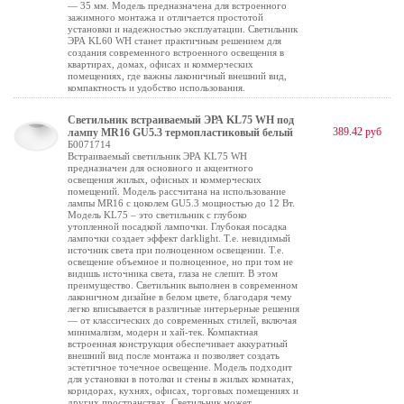
— 35 мм. Модель предназначена для встроенного
зажимного монтажа и отличается простотой
установки и надежностью эксплуатации. Светильник
ЭРА KL60 WH станет практичным решением для
создания современного встроенного освещения в
квартирах, домах, офисах и коммерческих
помещениях, где важны лаконичный внешний вид,
компактность и удобство использования.
Светильник встраиваемый ЭРА KL75 WH под
389.42 руб
лампу MR16 GU5.3 термопластиковый белый
Б0071714
Встраиваемый светильник ЭРА KL75 WH
предназначен для основного и акцентного
освещения жилых, офисных и коммерческих
помещений. Модель рассчитана на использование
лампы MR16 с цоколем GU5.3 мощностью до 12 Вт.
Модель KL75 – это светильник с глубоко
утопленной посадкой лампочки. Глубокая посадка
лампочки создает эффект darklight. Т.е. невидимый
источник света при полноценном освещении. Т.е.
освещение объемное и полноценное, но при том не
видишь источника света, глаза не слепит. В этом
преимущество. Светильник выполнен в современном
лаконичном дизайне в белом цвете, благодаря чему
легко вписывается в различные интерьерные решения
— от классических до современных стилей, включая
минимализм, модерн и хай-тек. Компактная
встроенная конструкция обеспечивает аккуратный
внешний вид после монтажа и позволяет создать
эстетичное точечное освещение. Модель подходит
для установки в потолки и стены в жилых комнатах,
коридорах, кухнях, офисах, торговых помещениях и
других пространствах. Светильник может