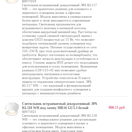
Б0071019
Светильник встраиваемый декоративный ЭРА KL117
WH — это практичное решение для основного и
акцентного освещения жилых и офисных
помещений. Модель выполнена в универсальном
белом цвете и легко вписывается в современные
интерьеры. Светильник предназначен для
встраиваемого монтажа в натяжной потолок,
обеспечивая аккуратный внешний вид. Рассчитан на
установку одной сменной светодиодной лампы с
цоколем GX53 мощностью до 15 Вт, что позволяет
подобрать оптимальный уровень освещения под
конкретные задачи. Питание осуществляется от сети
220–230 В, при этом дополнительный драйвер не
требуется. Корпус изготовлен из поликарбоната, что
обеспечивает легкость конструкции и устойчивость к
износу. Степень защиты IP20 делает его подходящим
для использования в сухих помещениях. Компактные
размеры (128×125×42 мм) позволяют удобно
интегрировать светильник в потолочные
конструкции. Устройство относится ко II классу
защиты от поражения электрическим током. ЭРА
KL117 WH — это надежный и функциональный
вариант для создания комфортного освещения в
интерьере с минималистичным дизайном.
Светильник встраиваемый декоративный ЭРА
890.11 руб
KL118 WH под лампу MR16 GU5.3 белый
Б0071021
Светильник встраиваемый декоративный ЭРА KL118
WH — это универсальное решение для организации
основного и акцентного освещения в жилых и
офисных помещениях. Модель выполнена в
классическом белом цвете, благодаря чему