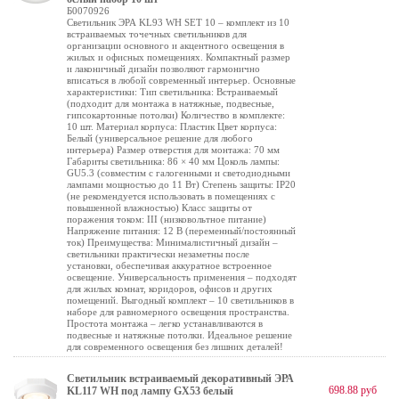
Б0070926
Светильник ЭРА KL93 WH SET 10 – комплект из 10
встраиваемых точечных светильников для
организации основного и акцентного освещения в
жилых и офисных помещениях. Компактный размер
и лаконичный дизайн позволяют гармонично
вписаться в любой современный интерьер. Основные
характеристики: Тип светильника: Встраиваемый
(подходит для монтажа в натяжные, подвесные,
гипсокартонные потолки) Количество в комплекте:
10 шт. Материал корпуса: Пластик Цвет корпуса:
Белый (универсальное решение для любого
интерьера) Размер отверстия для монтажа: 70 мм
Габариты светильника: 86 × 40 мм Цоколь лампы:
GU5.3 (совместим с галогенными и светодиодными
лампами мощностью до 11 Вт) Степень защиты: IP20
(не рекомендуется использовать в помещениях с
повышенной влажностью) Класс защиты от
поражения током: III (низковольтное питание)
Напряжение питания: 12 В (переменный/постоянный
ток) Преимущества: Минималистичный дизайн –
светильники практически незаметны после
установки, обеспечивая аккуратное встроенное
освещение. Универсальность применения – подходят
для жилых комнат, коридоров, офисов и других
помещений. Выгодный комплект – 10 светильников в
наборе для равномерного освещения пространства.
Простота монтажа – легко устанавливаются в
подвесные и натяжные потолки. Идеальное решение
для современного освещения без лишних деталей!
Светильник встраиваемый декоративный ЭРА
698.88 руб
KL117 WH под лампу GX53 белый