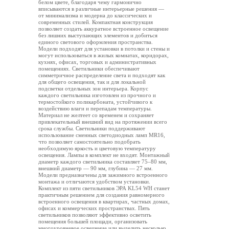
белом цвете, благодаря чему гармонично
вписываются в различные интерьерные решения —
от минимализма и модерна до классических и
современных стилей. Компактная конструкция
позволяет создать аккуратное встроенное освещение
без лишних выступающих элементов и добиться
единого светового оформления пространства.
Модели подходят для установки в потолки и стены и
могут использоваться в жилых комнатах, коридорах,
кухнях, офисах, торговых и административных
помещениях. Светильники обеспечивают
симметричное распределение света и подходят как
для общего освещения, так и для локальной
подсветки отдельных зон интерьера. Корпус
каждого светильника изготовлен из прочного и
термостойкого поликарбоната, устойчивого к
воздействию влаги и перепадам температуры.
Материал не желтеет со временем и сохраняет
привлекательный внешний вид на протяжении всего
срока службы. Светильники поддерживают
использование сменных светодиодных ламп MR16,
что позволяет самостоятельно подобрать
необходимую яркость и цветовую температуру
освещения. Лампы в комплект не входят. Монтажный
диаметр каждого светильника составляет 75–80 мм,
внешний диаметр — 90 мм, глубина — 27 мм.
Модели предназначены для зажимного встроенного
монтажа и отличаются удобством установки.
Комплект из пяти светильников ЭРА KL54 WH станет
практичным решением для создания равномерного
встроенного освещения в квартирах, частных домах,
офисах и коммерческих пространствах. Пять
светильников позволяют эффективно осветить
помещения большей площади, организовать
многоуровневое освещение или выделить несколько