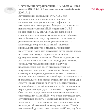
Светильник встраиваемый ЭРА KL60 WH под
258.46 руб
лампу MR16 GU5.3 термопластиковый белый
Б0071713
Встраиваемый светильник ЭРА KL60 WH
предназначен для организации основного и
акцентного освещения в жилых, офисных и
коммерческих помещениях. Модель рассчитана на
использование лампы MR16 с цоколем GU5.3
мощностью до 12 Вт. Светильник выполнен в
современном минималистичном дизайне в белом
цвете, благодаря чему гармонично сочетается с
различными интерьерными решениями — от
классики до современных стилей, включая
минимализм, хай-тек и модерн. Компактная
конструкция позволяет аккуратно встроить модель в
потолок или стену, создавая эстетичное и
функциональное освещение. Модель подходит для
установки в жилых комнатах, коридорах, кухнях,
офисах, торговых помещениях и других
пространствах, где требуется качественное
встроенное освещение. Светильник обеспечивает
симметричное распределение светового потока и
может использоваться как для общего освещения, так
и для локальной подсветки отдельных зон интерьера.
Корпус изготовлен из прочного и термостойкого
поликарбоната, устойчивого к воздействию влаги и
перепадам температуры. Не желтеет со временем.
Светильник поддерживает использование сменных
светодиодных ламп MR16, что позволяет подобрать
оптимальную яркость и цветовую температуру в
зависимости от задач освещения. Лампа в комплект
не входит. Монтажный диаметр составляет 70–75
мм, внешний диаметр светильника — 86 мм, глубина