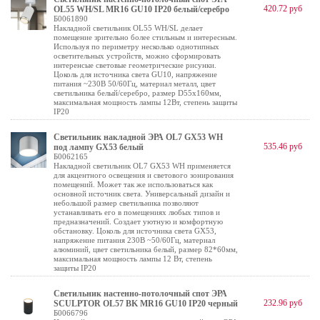
420.72 руб
OL55 WH/SL MR16 GU10 IP20 белый/серебро
Б0061890
Накладной светильник OL55 WH/SL делает
помещение зрительно более стильным и интересным.
Используя по периметру несколько однотипных
осветительных устройств, можно сформировать
интеренсые световые геометрические рисунки.
Цоколь для источника света GU10, напряжение
питания ~230В 50/60Гц, материал металл, цвет
светильника белый/серебро, размер D55х160мм,
максимальная мощность лампы 12Вт, степень защиты
IP20
Светильник накладной ЭРА OL7 GX53 WH
535.46 руб
под лампу GX53 белый
Б0062165
Накладной светильник OL7 GX53 WH применяется
для акцентного освещения и светового зонирования
помещений. Может так же использоваться как
основной источник света. Универсальный дизайн и
небольшой размер светильника позволяют
устанавливать его в помещениях любых типов и
предназначений. Создает уютную и комфортную
обстановку. Цоколь для источника света GX53,
напряжение питания 230В ~50/60Гц, материал
алюминий, цвет светильника белый, размер 82*60мм,
максимальная мощность лампы 12 Вт, степень
защиты IP20
Светильник настенно-потолочный спот ЭРА
232.96 руб
SCULPTOR OL57 BK MR16 GU10 IP20 черный
Б0066796