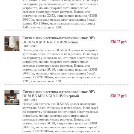
зрительно более стильным и интересным. Используя
по периметру несколько однотипных осветительных
устройств, можно сформировать интересные
световые геометрические рисунки. Цоколь для
источника света GX53, напряжение питания ~230В
50/60Гц, материал металл, цвет светильника белый,
размер 85x110мм, максимальная мощность лампы
15Вт, степень защиты IP20.
Светильник настенно-потолочный спот ЭРА
356.97 руб
OL50 WH MR16 GU10 IP20 белый
Б0059802
Накладной светильник OL50 WH делает помещение
зрительно более стильным и интересным. Используя
по периметру несколько однотипных осветительных
устройств, можно сформировать интеренсые
световые геометрические рисунки. Цоколь для
источника света GU10, напряжение питания ~230В
50/60Гц, материал металл, цвет светильника белый,
размер D80*H100мм, максимальная мощность лампы
12Вт, степень защиты IP20
Светильник настенно-потолочный спот ЭРА
356.97 руб
OL50 BK MR16 GU10 IP20 черный
Б0059803
Накладной светильник OL50 BK делает помещение
зрительно более стильным и интересным. Используя
по периметру несколько однотипных осветительных
устройств, можно сформировать интеренсые
световые геометрические рисунки. Цоколь для
источника света GU10, напряжение питания ~230В
50/60Гц, материал металл, цвет светильника черный,
размер D80*H100мм, максимальная мощность лампы