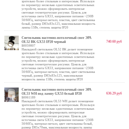
зрительно более стильным и интересным. Используя
по периметру несколько однотипных осветительных
устройств, можно сформировать интеренсые
световые геометрические рисунки. Цоколь для
источника света GX53, напряжение питания ~230В
50/60Гц, материал металл, пластик, цвет светильника
белый, размер D83x83x125, максимальная мощность
лампы 15Вт, степень защиты IP20
Светильник настенно-потолочный спот ЭРА
740.60 руб
OL52 BK GX53 IP20 черный
Б0059807
Накладной светильник OL52 BK делает помещение
зрительно более стильным и интересным. Используя
по периметру несколько однотипных осветительных
устройств, можно сформировать интеренсые
световые геометрические рисунки. Цоколь для
источника света GX53, напряжение питания ~230В
50/60Гц, материал металл, пластик, цвет светильника
черный, размер D83x83x125, максимальная
мощность лампы 15Вт, степень защиты IP20
Светильник настенно-потолочный спот ЭРА
636.29 руб
OL53 WH под лампу GX53 белый IP20
Б0061189
Накладной светильник OL53 WH делает помещение
зрительно более стильным и интересным. Используя
по периметру несколько однотипных осветительных
устройств, можно сформировать интересные
световые геометрические рисунки. Цоколь для
источника света GX53, напряжение питания ~230В
50/60Гц, материал металл, цвет светильника белый,
размер D85x70мм, максимальная мощность лампы