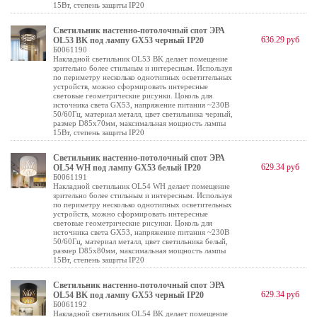
15Вт, степень защиты IP20
Светильник настенно-потолочный спот ЭРА
636.29 руб
OL53 BK под лампу GX53 черный IP20
Б0061190
Накладной светильник OL53 BK делает помещение
зрительно более стильным и интересным. Используя
по периметру несколько однотипных осветительных
устройств, можно сформировать интересные
световые геометрические рисунки. Цоколь для
источника света GX53, напряжение питания ~230В
50/60Гц, материал металл, цвет светильника черный,
размер D85x70мм, максимальная мощность лампы
15Вт, степень защиты IP20
Светильник настенно-потолочный спот ЭРА
629.34 руб
OL54 WH под лампу GX53 белый IP20
Б0061191
Накладной светильник OL54 WH делает помещение
зрительно более стильным и интересным. Используя
по периметру несколько однотипных осветительных
устройств, можно сформировать интересные
световые геометрические рисунки. Цоколь для
источника света GX53, напряжение питания ~230В
50/60Гц, материал металл, цвет светильника белый,
размер D85x80мм, максимальная мощность лампы
15Вт, степень защиты IP20
Светильник настенно-потолочный спот ЭРА
629.34 руб
OL54 BK под лампу GX53 черный IP20
Б0061192
Накладной светильник OL54 BK делает помещение