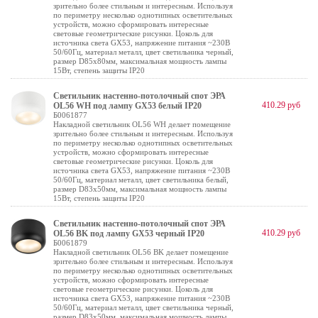
зрительно более стильным и интересным. Используя
по периметру несколько однотипных осветительных
устройств, можно сформировать интересные
световые геометрические рисунки. Цоколь для
источника света GX53, напряжение питания ~230В
50/60Гц, материал металл, цвет светильника черный,
размер D85x80мм, максимальная мощность лампы
15Вт, степень защиты IP20
Светильник настенно-потолочный спот ЭРА
410.29 руб
OL56 WH под лампу GX53 белый IP20
Б0061877
Накладной светильник OL56 WH делает помещение
зрительно более стильным и интересным. Используя
по периметру несколько однотипных осветительных
устройств, можно сформировать интересные
световые геометрические рисунки. Цоколь для
источника света GX53, напряжение питания ~230В
50/60Гц, материал металл, цвет светильника белый,
размер D83х50мм, максимальная мощность лампы
15Вт, степень защиты IP20
Светильник настенно-потолочный спот ЭРА
410.29 руб
OL56 BK под лампу GX53 черный IP20
Б0061879
Накладной светильник OL56 BK делает помещение
зрительно более стильным и интересным. Используя
по периметру несколько однотипных осветительных
устройств, можно сформировать интересные
световые геометрические рисунки. Цоколь для
источника света GX53, напряжение питания ~230В
50/60Гц, материал металл, цвет светильника черный,
размер D83х50мм, максимальная мощность лампы