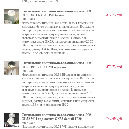
12Вт, степень защиты IP20
Светильник настенно-потолочный спот ЭРА
872.73 руб
OL51 WH GX53 IP20 белый
Б0059804
Накладной светильник OL51 WH делает помещение
зрительно более стильным и интересным. Используя
по периметру несколько однотипных осветительных
устройств, можно сформировать интеренсые
световые геометрические рисунки. Цоколь для
источника света GX53, напряжение питания ~230В
50/60Гц, материал металл, пластик, цвет светильника
белый, размер D83x50мм, максимальная мощность
лампы 15Вт, степень защиты IP20
Светильник настенно-потолочный спот ЭРА
872.73 руб
OL51 BK GX53 IP20 черный
Б0059805
Накладной светильник OL51 BK делает помещение
зрительно более стильным и интересным. Используя
по периметру несколько однотипных осветительных
устройств, можно сформировать интеренсые
световые геометрические рисунки. Цоколь для
источника света GX53, напряжение питания ~230В
50/60Гц, материал металл, пластик, цвет светильника
черный, размер D83x50мм, максимальная мощность
лампы 15Вт, степень защиты IP20
Светильник настенно-потолочный спот ЭРА
740.60 руб
OL52 WH под лампу GX53 белый IP20
Б0059806
Накладной светильник OL52 WH делает помещение