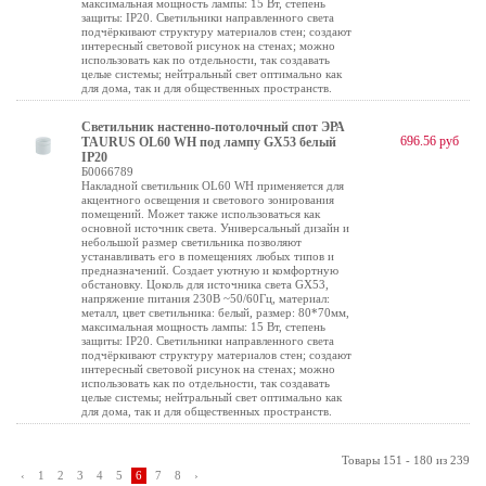
максимальная мощность лампы: 15 Вт, степень
защиты: IP20. Светильники направленного света
подчёркивают структуру материалов стен; создают
интересный световой рисунок на стенах; можно
использовать как по отдельности, так создавать
целые системы; нейтральный свет оптимально как
для дома, так и для общественных пространств.
Светильник настенно-потолочный спот ЭРА
696.56 руб
TAURUS OL60 WH под лампу GX53 белый
IP20
Б0066789
Накладной светильник OL60 WH применяется для
акцентного освещения и светового зонирования
помещений. Может также использоваться как
основной источник света. Универсальный дизайн и
небольшой размер светильника позволяют
устанавливать его в помещениях любых типов и
предназначений. Создает уютную и комфортную
обстановку. Цоколь для источника света GX53,
напряжение питания 230В ~50/60Гц, материал:
металл, цвет светильника: белый, размер: 80*70мм,
максимальная мощность лампы: 15 Вт, степень
защиты: IP20. Светильники направленного света
подчёркивают структуру материалов стен; создают
интересный световой рисунок на стенах; можно
использовать как по отдельности, так создавать
целые системы; нейтральный свет оптимально как
для дома, так и для общественных пространств.
Товары 151 - 180 из 239
‹
1
2
3
4
5
6
7
8
›