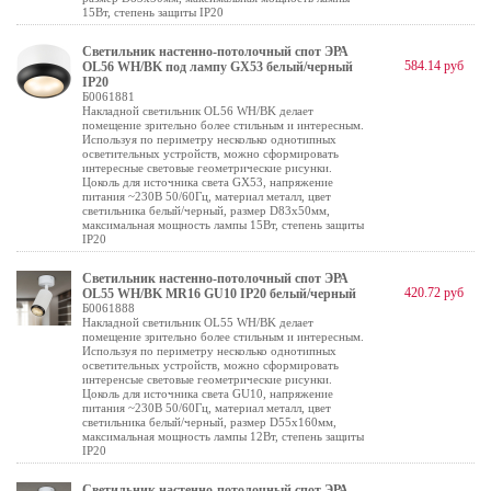
15Вт, степень защиты IP20
Светильник настенно-потолочный спот ЭРА
584.14 руб
OL56 WH/BK под лампу GX53 белый/черный
IP20
Б0061881
Накладной светильник OL56 WH/BK делает
помещение зрительно более стильным и интересным.
Используя по периметру несколько однотипных
осветительных устройств, можно сформировать
интересные световые геометрические рисунки.
Цоколь для источника света GX53, напряжение
питания ~230В 50/60Гц, материал металл, цвет
светильника белый/черный, размер D83х50мм,
максимальная мощность лампы 15Вт, степень защиты
IP20
Светильник настенно-потолочный спот ЭРА
420.72 руб
OL55 WH/BK MR16 GU10 IP20 белый/черный
Б0061888
Накладной светильник OL55 WH/BK делает
помещение зрительно более стильным и интересным.
Используя по периметру несколько однотипных
осветительных устройств, можно сформировать
интеренсые световые геометрические рисунки.
Цоколь для источника света GU10, напряжение
питания ~230В 50/60Гц, материал металл, цвет
светильника белый/черный, размер D55х160мм,
максимальная мощность лампы 12Вт, степень защиты
IP20
Светильник настенно-потолочный спот ЭРА