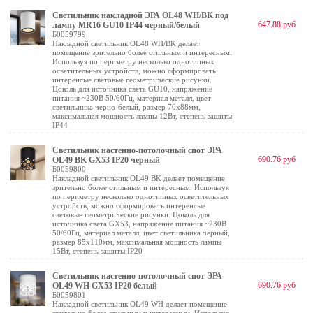
Светильник накладной ЭРА OL48 WH/BK под
647.88 руб
лампу MR16 GU10 IP44 черный/белый
Б0059799
Накладной светильник OL48 WH/BK делает
помещение зрительно более стильным и интересным.
Используя по периметру несколько однотипных
осветительных устройств, можно сформировать
интеренсые световые геометрические рисунки.
Цоколь для источника света GU10, напряжение
питания ~230В 50/60Гц, материал металл, цвет
светильника черно-белый, размер 70х88мм,
максимальная мощность лампы 12Вт, степень защиты
IP44
Светильник настенно-потолочный спот ЭРА
690.76 руб
OL49 BK GX53 IP20 черный
Б0059800
Накладной светильник OL49 BK делает помещение
зрительно более стильным и интересным. Используя
по периметру несколько однотипных осветительных
устройств, можно сформировать интеренсые
световые геометрические рисунки. Цоколь для
источника света GX53, напряжение питания ~230В
50/60Гц, материал металл, цвет светильника черный,
размер 85x110мм, максимальная мощность лампы
15Вт, степень защиты IP20
Светильник настенно-потолочный спот ЭРА
690.76 руб
OL49 WH GX53 IP20 белый
Б0059801
Накладной светильник OL49 WH делает помещение