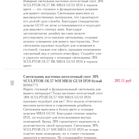
Изящный светильник настенно-потолочный спот ЭРА
SCULPTOR OL57 BK MR16 GU10 IP20 в черном
цвете — это стильное и функциональное решение
для вашего интерьера. Светильник выполнен из
высококачественных материалов, что гарантирует
его долгий срок службы. Благодаря стандартному
цоколю GU10 он легко устанавливается и подходит
для широкого спектра ламп. Благодаря
эргономичному дизайну вы сами можете
регулировать угол наклона светильника, создавая
нужное освещение для вашего пространства. Этот
светильник идеально подойдет для освещения в
гостиной, спальне или офисе, придавая помещению
элегантный вид и уютную атмосферу. Создайте уют
и украсьте интерьер с помощью светильника ЭРА
SCULPTOR OL57 BK MR16 GU10 IP20 в черном
цвете.
Светильник настенно-потолочный спот ЭРА
285.11 руб
SCULPTOR OL57 WH MR16 GU10 IP20 белый
Б0066775
Ищите стильный и функциональный светильник для
вашего интерьера? Тогда настенно-потолочный спот
ЭРА SCULPTOR OL57 WH MR16 GU10 IP20
идеально подойдет для вас! Этот модель отличается
высоким качеством и современным дизайном.
Светильник выполнен в белом цвете и оснащен
цоколем MR16 GU10. Благодаря степени защиты
IP20, он подходит для использования внутри
помещений. Бренд ЭРА гарантирует надежность и
долговечность своей продукции. Светильник ЭРА
SCULPTOR OL57 WH MR16 GU10 IP20 не только
осветит ваше помещение, но и станет стильным
акцентом в интерьере. Не откладывайте решение,