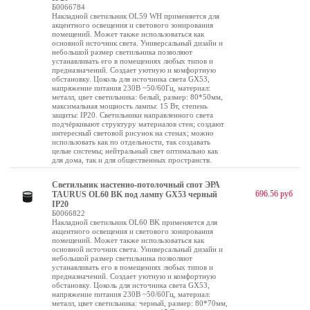
Б0066784
Накладной светильник OL59 WH применяется для
акцентного освещения и светового зонирования
помещений. Может также использоваться как
основной источник света. Универсальный дизайн и
небольшой размер светильника позволяют
устанавливать его в помещениях любых типов и
предназначений. Создает уютную и комфортную
обстановку. Цоколь для источника света GX53,
напряжение питания 230В ~50/60Гц, материал:
металл, цвет светильника: белый, размер: 80*50мм,
максимальная мощность лампы: 15 Вт, степень
защиты: IP20. Светильники направленного света
подчёркивают структуру материалов стен; создают
интересный световой рисунок на стенах; можно
использовать как по отдельности, так создавать
целые системы; нейтральный свет оптимально как
для дома, так и для общественных пространств.
Светильник настенно-потолочный спот ЭРА
696.56 руб
TAURUS OL60 BK под лампу GX53 черный
IP20
Б0066822
Накладной светильник OL60 BK применяется для
акцентного освещения и светового зонирования
помещений. Может также использоваться как
основной источник света. Универсальный дизайн и
небольшой размер светильника позволяют
устанавливать его в помещениях любых типов и
предназначений. Создает уютную и комфортную
обстановку. Цоколь для источника света GX53,
напряжение питания 230В ~50/60Гц, материал:
металл, цвет светильника: черный, размер: 80*70мм,