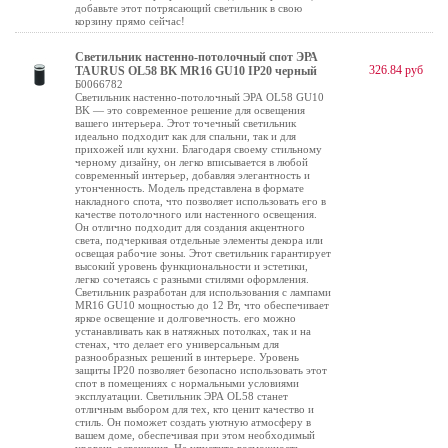
добавьте этот потрясающий светильник в свою
корзину прямо сейчас!
Светильник настенно-потолочный спот ЭРА
326.84 руб
TAURUS OL58 BK MR16 GU10 IP20 черный
Б0066782
Светильник настенно-потолочный ЭРА OL58 GU10
BK — это современное решение для освещения
вашего интерьера. Этот точечный светильник
идеально подходит как для спальни, так и для
прихожей или кухни. Благодаря своему стильному
черному дизайну, он легко вписывается в любой
современный интерьер, добавляя элегантность и
утонченность. Модель представлена в формате
накладного спота, что позволяет использовать его в
качестве потолочного или настенного освещения.
Он отлично подходит для создания акцентного
света, подчеркивая отдельные элементы декора или
освещая рабочие зоны. Этот светильник гарантирует
высокий уровень функциональности и эстетики,
легко сочетаясь с разными стилями оформления.
Светильник разработан для использования с лампами
MR16 GU10 мощностью до 12 Вт, что обеспечивает
яркое освещение и долговечность. его можно
устанавливать как в натяжных потолках, так и на
стенах, что делает его универсальным для
разнообразных решений в интерьере. Уровень
защиты IP20 позволяет безопасно использовать этот
спот в помещениях с нормальными условиями
эксплуатации. Светильник ЭРА OL58 станет
отличным выбором для тех, кто ценит качество и
стиль. Он поможет создать уютную атмосферу в
вашем доме, обеспечивая при этом необходимый