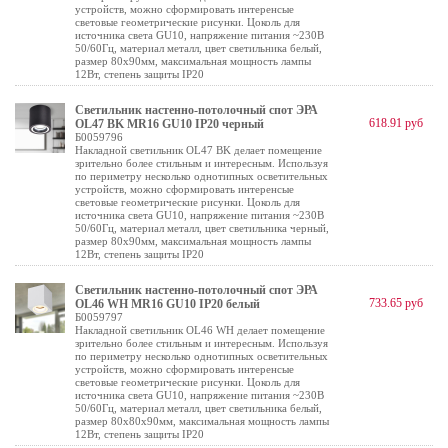
устройств, можно сформировать интеренсые
световые геометрические рисунки. Цоколь для
источника света GU10, напряжение питания ~230В
50/60Гц, материал металл, цвет светильника белый,
размер 80x90мм, максимальная мощность лампы
12Вт, степень защиты IP20
Светильник настенно-потолочный спот ЭРА
618.91 руб
OL47 BK MR16 GU10 IP20 черный
Б0059796
Накладной светильник OL47 BK делает помещение
зрительно более стильным и интересным. Используя
по периметру несколько однотипных осветительных
устройств, можно сформировать интеренсые
световые геометрические рисунки. Цоколь для
источника света GU10, напряжение питания ~230В
50/60Гц, материал металл, цвет светильника черный,
размер 80x90мм, максимальная мощность лампы
12Вт, степень защиты IP20
Светильник настенно-потолочный спот ЭРА
733.65 руб
OL46 WH MR16 GU10 IP20 белый
Б0059797
Накладной светильник OL46 WH делает помещение
зрительно более стильным и интересным. Используя
по периметру несколько однотипных осветительных
устройств, можно сформировать интеренсые
световые геометрические рисунки. Цоколь для
источника света GU10, напряжение питания ~230В
50/60Гц, материал металл, цвет светильника белый,
размер 80x80x90мм, максимальная мощность лампы
12Вт, степень защиты IP20