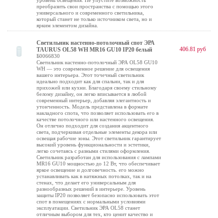
уровень освещения. Не упустите возможность
преобразить свои пространства с помощью этого
универсального и современного светильника,
который станет не только источником света, но и
ярким элементом дизайна.
Светильник настенно-потолочный спот ЭРА
406.81 руб
TAURUS OL58 WH MR16 GU10 IP20 белый
Б0066830
Светильник настенно-потолочный ЭРА OL58 GU10
WH — это современное решение для освещения
вашего интерьера. Этот точечный светильник
идеально подходит как для спальни, так и для
прихожей или кухни. Благодаря своему стильному
белому дизайну, он легко вписывается в любой
современный интерьер, добавляя элегантность и
утонченность. Модель представлена в формате
накладного спота, что позволяет использовать его в
качестве потолочного или настенного освещения.
Он отлично подходит для создания акцентного
света, подчеркивая отдельные элементы декора или
освещая рабочие зоны. Этот светильник гарантирует
высокий уровень функциональности и эстетики,
легко сочетаясь с разными стилями оформления.
Светильник разработан для использования с лампами
MR16 GU10 мощностью до 12 Вт, что обеспечивает
яркое освещение и долговечность. его можно
устанавливать как в натяжных потолках, так и на
стенах, что делает его универсальным для
разнообразных решений в интерьере. Уровень
защиты IP20 позволяет безопасно использовать этот
спот в помещениях с нормальными условиями
эксплуатации. Светильник ЭРА OL58 станет
отличным выбором для тех, кто ценит качество и