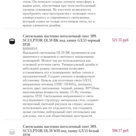
стиль. Он поможет создать уютную атмосферу в
вашем доме, обеспечивая при этом необходимый
уровень освещения. Не упустите возможность
преобразить свои пространства с помощью этого
универсального и современного светильника,
который станет не только источником света, но и
ярким элементом дизайна.
Светильник настенно-потолочный спот ЭРА
521.55 руб
SCULPTOR OL59 BK под лампу GX53 черный
IP20
Б0066816
Накладной светильник OL59 BK применяется для
акцентного освещения и светового зонирования
помещений. Может так же использоваться как
основной источник света. Универсальный дизайн и
небольшой размер светильника позволяют
устанавливать его в помещениях любых типов и
предназначений. Создает уютную и комфортную
обстановку. Цоколь для источника света GX53,
напряжение питания 230В ~50/60Гц, материал:
металл, цвет светильника: черный, размер: 80*50мм,
максимальная мощность лампы: 15 Вт, степень
защиты: IP20. Светильники направленного света
подчёркивают структуру материалов стен; создают
интересный световой рисунок на стенах; можно
использовать как по отдельности, так создавать
целые системы; нейтральный свет оптимально как
для дома, так и для общественных пространств.
Светильник настенно-потолочный спот ЭРА
504.17 руб
SCULPTOR OL59 WH под лампу GX53 белый
IP20