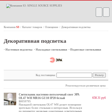
Компания
S3
Каталог товаров
Освещение
Декоративная подсветка
/
/
/
Декоративная подсветка
·
·
·
Настенная подсветка
Накладные светильники
Подвесные светильники
Код поставщика:
Рекомендуемая розничная цена
Светильник настенно-потолочный спот ЭРА
658.31 руб
OL47 WH MR16 GU10 IP20 белый
Б0059795
Накладной светильник OL47 WH делает помещение
зрительно более стильным и интересным. Используя
по периметру несколько однотипных осветительных