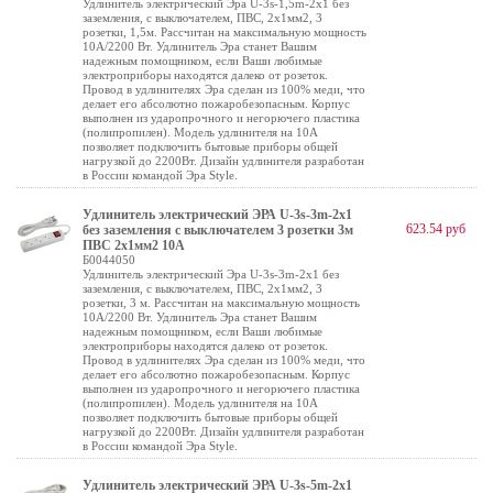
Удлинитель электрический Эра U-3s-1,5m-2x1 без
заземления, с выключателем, ПВС, 2x1мм2, 3
розетки, 1,5м. Рассчитан на максимальную мощность
10А/2200 Вт. Удлинитель Эра станет Вашим
надежным помощником, если Ваши любимые
электроприборы находятся далеко от розеток.
Провод в удлинителях Эра сделан из 100% меди, что
делает его абсолютно пожаробезопасным. Корпус
выполнен из ударопрочного и негорючего пластика
(полипропилен). Модель удлинителя на 10А
позволяет подключить бытовые приборы общей
нагрузкой до 2200Вт. Дизайн удлинителя разработан
в России командой Эра Style.
Удлинитель электрический ЭРА U-3s-3m-2x1
623.54 руб
без заземления c выключателем 3 розетки 3м
ПВС 2x1мм2 10А
Б0044050
Удлинитель электрический Эра U-3s-3m-2x1 без
заземления, с выключателем, ПВС, 2x1мм2, 3
розетки, 3 м. Рассчитан на максимальную мощность
10А/2200 Вт. Удлинитель Эра станет Вашим
надежным помощником, если Ваши любимые
электроприборы находятся далеко от розеток.
Провод в удлинителях Эра сделан из 100% меди, что
делает его абсолютно пожаробезопасным. Корпус
выполнен из ударопрочного и негорючего пластика
(полипропилен). Модель удлинителя на 10А
позволяет подключить бытовые приборы общей
нагрузкой до 2200Вт. Дизайн удлинителя разработан
в России командой Эра Style.
Удлинитель электрический ЭРА U-3s-5m-2x1