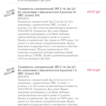
в России командой Эра Style.
Удлинитель электрический ЭРА U-4s-3m-2x1
633.97 руб
без заземления c выключателем 4 розетки 3м
ПВС 2x1мм2 10А
Б0044053
Удлинитель электрический Эра U-4s-3m-2x1 без
заземления, с выключателем, ПВС, 2x1мм2, 4
розетки, 3 м. Рассчитан на максимальную мощность
10А/2200 Вт. Удлинитель Эра станет Вашим
надежным помощником, если Ваши любимые
электроприборы находятся далеко от розеток.
Провод в удлинителях Эра сделан из 100% меди, что
делает его абсолютно пожаробезопасным. Корпус
выполнен из ударопрочного и негорючего пластика
(полипропилен). Модель удлинителя на 10А
позволяет подключить бытовые приборы общей
нагрузкой до 2200Вт. Дизайн удлинителя разработан
в России командой Эра Style.
Удлинитель электрический ЭРА U-4s-5m-2x1
810.14 руб
без заземления c выключателем 4 розетки 5 м
ПВС 2x1мм2 10А
Б0044054
Удлинитель электрический Эра U-4s-5m-2x1 без
заземления, с выключателем, ПВС, 2x1мм2, 4
розетки, 5 м. Рассчитан на максимальную мощность
10А/2200 Вт. Удлинитель Эра станет Вашим
надежным помощником, если Ваши любимые
электроприборы находятся далеко от розеток.
Провод в удлинителях Эра сделан из 100% меди, что
делает его абсолютно пожаробезопасным. Корпус
выполнен из ударопрочного и негорючего пластика