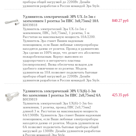
приборы общей нагрузкой до 2200Вт. Дизайн
удлинителя разработан в России командой Эра Style.
Удлинитель электрический ЭРА UX-1е-5m с
840.27 руб
заземлением 1 розетка 5м ПВС 3x0,75мм2 10А
Б0039818
Удлинитель электрический Эра UX-1е-5m с
заземлением, ПВС, 3x0,75мм2, 1 розетка, 5 м.
Рассчитан на максимальную мощность 10А/2200.
Удлинитель Эра станет Вашим надежным
помощником, если Ваши любимые электроприборы
находятся далеко от розеток. Провод в удлинителях
Эра сделан из 100% меди, что делает его абсолютно
пожаробезопасным. Корпус выполнен из
ударопрочного и негорючего пластика
(полипропилен). Вилка обеспечена кольцом для
удобного извлечения ее из розетки. Модель
удлинителя на 10А позволяет подключить бытовые
приборы общей нагрузкой до 2200Вт. Дизайн
удлинителя разработан в России командой Эра Style.
Удлинитель электрический ЭРА UX(6)-1-3m
425.35 руб
без заземления 1 розетка 3м ПВС 2x0,75мм2 6А
Б0039819
Удлинитель электрический Эра UX(6)-1-3m без
заземления, 1 розетка, провод ПВС 2x0,75мм2
длиной 3 м. Рассчитан на максимальную мощность
6А/1300Вт. Удлинитель Эра станет Вашим надежным
помощником, если Ваши любимые электроприборы
находятся далеко от розеток. Модель удлинителя на
6А позволяет подключить бытовые приборы общей
нагрузкой до 1300Вт. Дизайн удлинителя разработан
в России командой Эра Style.