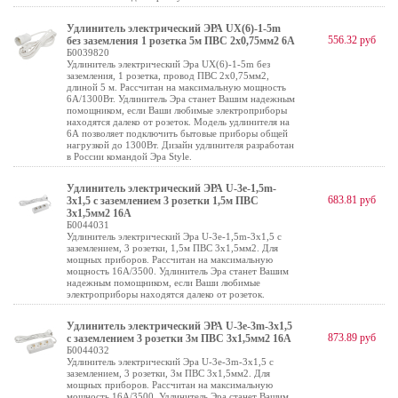
Удлинитель электрический ЭРА UX(6)-1-5m
556.32 руб
без заземления 1 розетка 5м ПВС 2x0,75мм2 6А
Б0039820
Удлинитель электрический Эра UX(6)-1-5m без
заземления, 1 розетка, провод ПВС 2x0,75мм2,
длиной 5 м. Рассчитан на максимальную мощность
6А/1300Вт. Удлинитель Эра станет Вашим надежным
помощником, если Ваши любимые электроприборы
находятся далеко от розеток. Модель удлинителя на
6А позволяет подключить бытовые приборы общей
нагрузкой до 1300Вт. Дизайн удлинителя разработан
в России командой Эра Style.
Удлинитель электрический ЭРА U-3e-1,5m-
683.81 руб
3x1,5 с заземлением 3 розетки 1,5м ПВС
3x1,5мм2 16А
Б0044031
Удлинитель электрический Эра U-3e-1,5m-3x1,5 с
заземлением, 3 розетки, 1,5м ПВС 3x1,5мм2. Для
мощных приборов. Рассчитан на максимальную
мощность 16А/3500. Удлинитель Эра станет Вашим
надежным помощником, если Ваши любимые
электроприборы находятся далеко от розеток.
Удлинитель электрический ЭРА U-3e-3m-3x1,5
873.89 руб
с заземлением 3 розетки 3м ПВС 3x1,5мм2 16А
Б0044032
Удлинитель электрический Эра U-3e-3m-3x1,5 с
заземлением, 3 розетки, 3м ПВС 3x1,5мм2. Для
мощных приборов. Рассчитан на максимальную
мощность 16А/3500. Удлинитель Эра станет Вашим