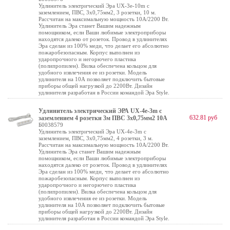
Удлинитель электрический Эра UX-3e-10m с
заземлением, ПВС, 3x0,75мм2, 3 розетки, 10 м.
Рассчитан на максимальную мощность 10А/2200 Вт.
Удлинитель Эра станет Вашим надежным
помощником, если Ваши любимые электроприборы
находятся далеко от розеток. Провод в удлинителях
Эра сделан из 100% меди, что делает его абсолютно
пожаробезопасным. Корпус выполнен из
ударопрочного и негорючего пластика
(полипропилен). Вилка обеспечена кольцом для
удобного извлечения ее из розетки. Модель
удлинителя на 10А позволяет подключить бытовые
приборы общей нагрузкой до 2200Вт. Дизайн
удлинителя разработан в России командой Эра Style.
Удлинитель электрический ЭРА UX-4e-3m с
632.81 руб
заземлением 4 розетки 3м ПВС 3x0,75мм2 10А
Б0038579
Удлинитель электрический Эра UX-4e-3m с
заземлением, ПВС, 3x0,75мм2, 4 розетки, 3 м.
Рассчитан на максимальную мощность 10А/2200 Вт.
Удлинитель Эра станет Вашим надежным
помощником, если Ваши любимые электроприборы
находятся далеко от розеток. Провод в удлинителях
Эра сделан из 100% меди, что делает его абсолютно
пожаробезопасным. Корпус выполнен из
ударопрочного и негорючего пластика
(полипропилен). Вилка обеспечена кольцом для
удобного извлечения ее из розетки. Модель
удлинителя на 10А позволяет подключить бытовые
приборы общей нагрузкой до 2200Вт. Дизайн
удлинителя разработан в России командой Эра Style.