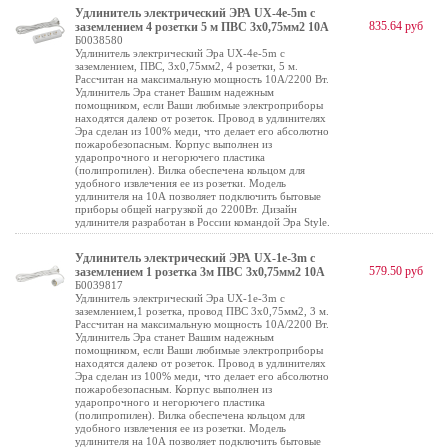
Удлинитель электрический ЭРА UX-4e-5m с
835.64 руб
заземлением 4 розетки 5 м ПВС 3x0,75мм2 10А
Б0038580
Удлинитель электрический Эра UX-4e-5m с
заземлением, ПВС, 3x0,75мм2, 4 розетки, 5 м.
Рассчитан на максимальную мощность 10А/2200 Вт.
Удлинитель Эра станет Вашим надежным
помощником, если Ваши любимые электроприборы
находятся далеко от розеток. Провод в удлинителях
Эра сделан из 100% меди, что делает его абсолютно
пожаробезопасным. Корпус выполнен из
ударопрочного и негорючего пластика
(полипропилен). Вилка обеспечена кольцом для
удобного извлечения ее из розетки. Модель
удлинителя на 10А позволяет подключить бытовые
приборы общей нагрузкой до 2200Вт. Дизайн
удлинителя разработан в России командой Эра Style.
Удлинитель электрический ЭРА UX-1е-3m с
579.50 руб
заземлением 1 розетка 3м ПВС 3x0,75мм2 10А
Б0039817
Удлинитель электрический Эра UX-1е-3m с
заземлением,1 розетка, провод ПВС 3x0,75мм2, 3 м.
Рассчитан на максимальную мощность 10А/2200 Вт.
Удлинитель Эра станет Вашим надежным
помощником, если Ваши любимые электроприборы
находятся далеко от розеток. Провод в удлинителях
Эра сделан из 100% меди, что делает его абсолютно
пожаробезопасным. Корпус выполнен из
ударопрочного и негорючего пластика
(полипропилен). Вилка обеспечена кольцом для
удобного извлечения ее из розетки. Модель
удлинителя на 10А позволяет подключить бытовые