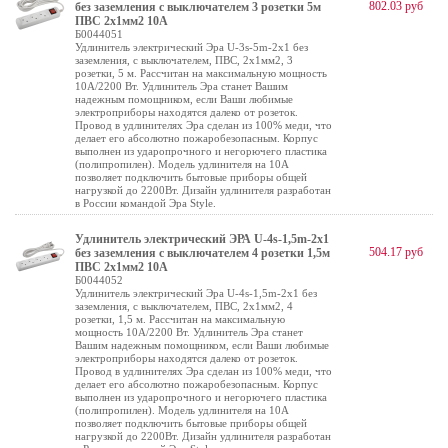
802.03 руб
без заземления c выключателем 3 розетки 5м
ПВС 2x1мм2 10А
Б0044051
Удлинитель электрический Эра U-3s-5m-2x1 без
заземления, с выключателем, ПВС, 2x1мм2, 3
розетки, 5 м. Рассчитан на максимальную мощность
10А/2200 Вт. Удлинитель Эра станет Вашим
надежным помощником, если Ваши любимые
электроприборы находятся далеко от розеток.
Провод в удлинителях Эра сделан из 100% меди, что
делает его абсолютно пожаробезопасным. Корпус
выполнен из ударопрочного и негорючего пластика
(полипропилен). Модель удлинителя на 10А
позволяет подключить бытовые приборы общей
нагрузкой до 2200Вт. Дизайн удлинителя разработан
в России командой Эра Style.
Удлинитель электрический ЭРА U-4s-1,5m-2x1
504.17 руб
без заземления c выключателем 4 розетки 1,5м
ПВС 2x1мм2 10А
Б0044052
Удлинитель электрический Эра U-4s-1,5m-2x1 без
заземления, с выключателем, ПВС, 2x1мм2, 4
розетки, 1,5 м. Рассчитан на максимальную
мощность 10А/2200 Вт. Удлинитель Эра станет
Вашим надежным помощником, если Ваши любимые
электроприборы находятся далеко от розеток.
Провод в удлинителях Эра сделан из 100% меди, что
делает его абсолютно пожаробезопасным. Корпус
выполнен из ударопрочного и негорючего пластика
(полипропилен). Модель удлинителя на 10А
позволяет подключить бытовые приборы общей
нагрузкой до 2200Вт. Дизайн удлинителя разработан