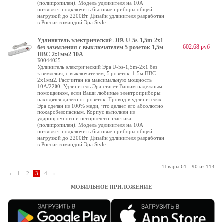
(полипропилен). Модель удлинителя на 10А
позволяет подключить бытовые приборы общей
нагрузкой до 2200Вт. Дизайн удлинителя разработан
в России командой Эра Style.
Удлинитель электрический ЭРА U-5s-1,5m-2x1
602.68 руб
без заземления c выключателем 5 розеток 1,5м
ПВС 2x1мм2 10А
Б0044055
Удлинитель электрический Эра U-5s-1,5m-2x1 без
заземления, c выключателем, 5 розеток, 1,5м ПВС
2x1мм2. Рассчитан на максимальную мощность
10А/2200. Удлинитель Эра станет Вашим надежным
помощником, если Ваши любимые электроприборы
находятся далеко от розеток. Провод в удлинителях
Эра сделан из 100% меди, что делает его абсолютно
пожаробезопасным. Корпус выполнен из
ударопрочного и негорючего пластика
(полипропилен). Модель удлинителя на 10А
позволяет подключить бытовые приборы общей
нагрузкой до 2200Вт. Дизайн удлинителя разработан
в России командой Эра Style.
Товары 61 - 90 из 114
‹
1
2
3
4
›
МОБИЛЬНОЕ ПРИЛОЖЕНИЕ