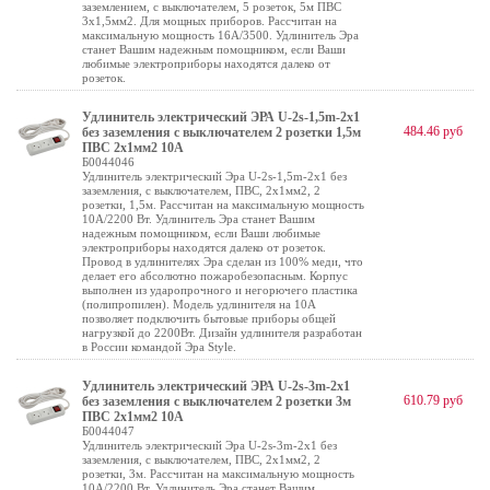
заземлением, с выключателем, 5 розеток, 5м ПВС
3x1,5мм2. Для мощных приборов. Рассчитан на
максимальную мощность 16А/3500. Удлинитель Эра
станет Вашим надежным помощником, если Ваши
любимые электроприборы находятся далеко от
розеток.
Удлинитель электрический ЭРА U-2s-1,5m-2x1
484.46 руб
без заземления c выключателем 2 розетки 1,5м
ПВС 2x1мм2 10А
Б0044046
Удлинитель электрический Эра U-2s-1,5m-2x1 без
заземления, с выключателем, ПВС, 2x1мм2, 2
розетки, 1,5м. Рассчитан на максимальную мощность
10А/2200 Вт. Удлинитель Эра станет Вашим
надежным помощником, если Ваши любимые
электроприборы находятся далеко от розеток.
Провод в удлинителях Эра сделан из 100% меди, что
делает его абсолютно пожаробезопасным. Корпус
выполнен из ударопрочного и негорючего пластика
(полипропилен). Модель удлинителя на 10А
позволяет подключить бытовые приборы общей
нагрузкой до 2200Вт. Дизайн удлинителя разработан
в России командой Эра Style.
Удлинитель электрический ЭРА U-2s-3m-2x1
610.79 руб
без заземления c выключателем 2 розетки 3м
ПВС 2x1мм2 10А
Б0044047
Удлинитель электрический Эра U-2s-3m-2x1 без
заземления, с выключателем, ПВС, 2x1мм2, 2
розетки, 3м. Рассчитан на максимальную мощность
10А/2200 Вт. Удлинитель Эра станет Вашим