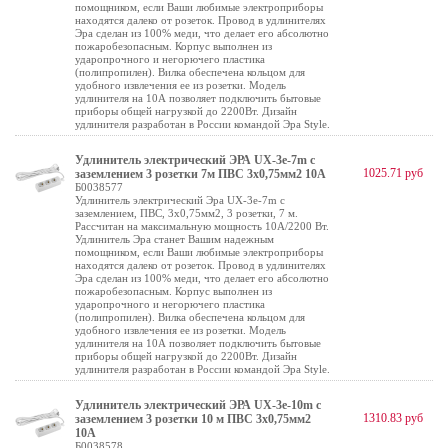
помощником, если Ваши любимые электроприборы
находятся далеко от розеток. Провод в удлинителях
Эра сделан из 100% меди, что делает его абсолютно
пожаробезопасным. Корпус выполнен из
ударопрочного и негорючего пластика
(полипропилен). Вилка обеспечена кольцом для
удобного извлечения ее из розетки. Модель
удлинителя на 10А позволяет подключить бытовые
приборы общей нагрузкой до 2200Вт. Дизайн
удлинителя разработан в России командой Эра Style.
Удлинитель электрический ЭРА UX-3e-7m с
1025.71 руб
заземлением 3 розетки 7м ПВС 3x0,75мм2 10А
Б0038577
Удлинитель электрический Эра UX-3e-7m с
заземлением, ПВС, 3x0,75мм2, 3 розетки, 7 м.
Рассчитан на максимальную мощность 10А/2200 Вт.
Удлинитель Эра станет Вашим надежным
помощником, если Ваши любимые электроприборы
находятся далеко от розеток. Провод в удлинителях
Эра сделан из 100% меди, что делает его абсолютно
пожаробезопасным. Корпус выполнен из
ударопрочного и негорючего пластика
(полипропилен). Вилка обеспечена кольцом для
удобного извлечения ее из розетки. Модель
удлинителя на 10А позволяет подключить бытовые
приборы общей нагрузкой до 2200Вт. Дизайн
удлинителя разработан в России командой Эра Style.
Удлинитель электрический ЭРА UX-3e-10m с
1310.83 руб
заземлением 3 розетки 10 м ПВС 3x0,75мм2
10А
Б0038578