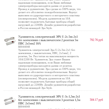
надежным помощником, если Ваши любимые
электроприборы находятся далеко от розеток.
Провод в удлинителях Эра сделан из 100% меди, что
делает его абсолютно пожаробезопасным. Корпус
выполнен из ударопрочного и негорючего пластика
(полипропилен). Модель удлинителя на 10А
позволяет подключить бытовые приборы общей
нагрузкой до 2200Вт. Дизайн удлинителя разработан
в России командой Эра Style.
Удлинитель электрический ЭРА U-2s-5m-2x1
792.76 руб
без заземления c выключателем 2 розетки 5м
ПВС 2x1мм2 10А
Б0044048
Удлинитель электрический Эра U-2s-3m-2x1 без
заземления, с выключателем, ПВС, 2x1мм2, 2
розетки, 5м. Рассчитан на максимальную мощность
10А/2200 Вт. Удлинитель Эра станет Вашим
надежным помощником, если Ваши любимые
электроприборы находятся далеко от розеток.
Провод в удлинителях Эра сделан из 100% меди, что
делает его абсолютно пожаробезопасным. Корпус
выполнен из ударопрочного и негорючего пластика
(полипропилен). Модель удлинителя на 10А
позволяет подключить бытовые приборы общей
нагрузкой до 2200Вт. Дизайн удлинителя разработан
в России командой Эра Style.
Удлинитель электрический ЭРА U-3s-1,5m-2x1
504.17 руб
без заземления c выключателем 3 розетки 1,5м
ПВС 2x1мм2 10А
Б0044049