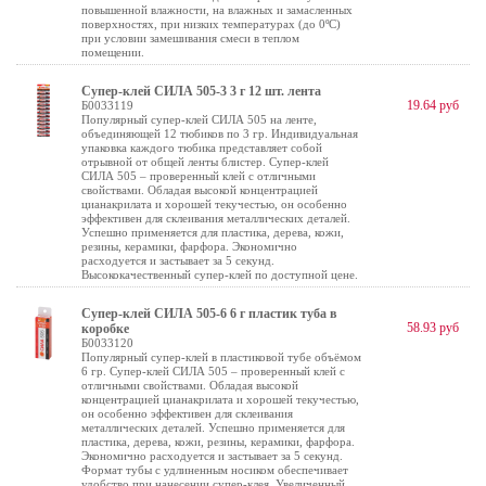
повышенной влажности, на влажных и замасленных
поверхностях, при низких температурах (до 0ºС)
при условии замешивания смеси в теплом
помещении.
Супер-клей СИЛА 505-3 3 г 12 шт. лента
19.64 руб
Б0033119
Популярный супер-клей СИЛА 505 на ленте,
объединяющей 12 тюбиков по 3 гр. Индивидуальная
упаковка каждого тюбика представляет собой
отрывной от общей ленты блистер. Супер-клей
СИЛА 505 – проверенный клей с отличными
свойствами. Обладая высокой концентрацией
цианакрилата и хорошей текучестью, он особенно
эффективен для склеивания металлических деталей.
Успешно применяется для пластика, дерева, кожи,
резины, керамики, фарфора. Экономично
расходуется и застывает за 5 секунд.
Высококачественный супер-клей по доступной цене.
Супер-клей СИЛА 505-6 6 г пластик туба в
58.93 руб
коробке
Б0033120
Популярный супер-клей в пластиковой тубе объёмом
6 гр. Супер-клей СИЛА 505 – проверенный клей с
отличными свойствами. Обладая высокой
концентрацией цианакрилата и хорошей текучестью,
он особенно эффективен для склеивания
металлических деталей. Успешно применяется для
пластика, дерева, кожи, резины, керамики, фарфора.
Экономично расходуется и застывает за 5 секунд.
Формат тубы с удлиненным носиком обеспечивает
удобство при нанесении супер-клея. Увеличенный