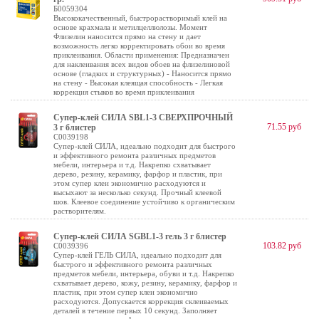
Б0059304
Высококачественный, быстрорастворимый клей на
основе крахмала и метилцеллюлозы. Момент
Флизелин наносится прямо на стену и дает
возможность легко корректировать обои во время
приклеивания. Области применения: Предназначен
для наклеивания всех видов обоев на флизелиновой
основе (гладких и структурных) - Наносится прямо
на стену - Высокая клеящая способность - Легкая
коррекция стыков во время приклеивания
Супер-клей СИЛА SBL1-3 СВЕРХПРОЧНЫЙ
71.55 руб
3 г блистер
C0039198
Супер-клей СИЛА, идеально подходит для быстрого
и эффективного ремонта различных предметов
мебели, интерьера и т.д. Накрепко схватывает
дерево, резину, керамику, фарфор и пластик, при
этом супер клеи экономично расходуются и
высыхают за несколько секунд. Прочный клеевой
шов. Клеевое соединение устойчиво к органическим
растворителям.
Супер-клей СИЛА SGBL1-3 гель 3 г блистер
103.82 руб
C0039396
Супер-клей ГЕЛЬ СИЛА, идеально подходит для
быстрого и эффективного ремонта различных
предметов мебели, интерьера, обуви и т.д. Накрепко
схватывает дерево, кожу, резину, керамику, фарфор и
пластик, при этом супер клеи экономично
расходуются. Допускается коррекция склеиваемых
деталей в течение первых 10 секунд. Заполняет