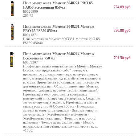
Пена монтажная Момент 3048221 PRO 65
774.09 руб
PА850 всесезонная 850мл
Б0026980
267,73
Пена монтажная Момент 3048201 Монтаж
736.88 руб
PRO 65 PS850 850мл
Б0041871
Пена монтажная Момент 3003351 Монтаж PRO 65
PS850 850мл
Пена монтажная Момент 3048214 Монтаж
701.50 руб
Всесезонная 750 мл
Б0069207
Профессиональная монтажная пена Момент Монтаж
Всесезонная представляет собой готовую к
применению однокомпонентную полиуретановую
пену, затвердевающую под воздействием влажности
воздуха. Применяется со специальным пистолетом
для монтажных пен. Области применения Монтаж
оконных и дверных проемов, Герметизация щелей,
Герметизация мест соединения кровельных
конструкций и изолирующих материалов, Создание
звукоизолирующих экранов, Герметизация швов и
стыков вокруг труб Объем 750 мл - Прекрасная
адгезия ко многим материалам - Высокая тепло- и
звукоизоляция - Устойчивость к влажности -
Устойчивость к старению - Точность и простота
нанесения - Точное дозирование пены - Можно
использовать при отрицательных температурах до
−10оС