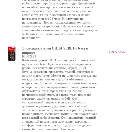
войлок, ткани, пробковое дерево и др. Удлиненный
носик облегчает процесс нанесения клея. Клеевой
шов отличается эластичностью и прочностью на
сдвиг и отрывание. Склеенным изделием можно
пользоваться через 24 часа. Инструкция по
применению: - Перед использованием очистите
склеиваемые поверхности. - Нанесите клей тонким
слоем на обе склеиваемые поверхности и подождите
5–10 минут. - Сильно сожмите склеиваемые
поверхности.
Эпоксидный клей СИЛА SEBL1-6 6 мл в
179.58 руб
шприце
Б0002922
Клей эпоксидный СИЛА шприц двухкомпонентный
прозрачный 6 мл. Предназначен для соединения
различных сочетаний металлов, дерева, ДСП,
бетона, керамики, линолеума, тканей, оргстекла и
других материалов. Может применяться для заливки
мелких трещин, сколов и других объемных
повреждений, так как обладает хорошей текучестью
и сверхбыстрым затвердеванием. Эпоксидный клей
двухкомпонентный прозрачный на основе
полиэпоксидной смолы и отвердителя, намертво
скрепляет элементы между собой. Клей
универсальный предназначен для различного
домашнего ремонта. Двухкомпонентный клей
заполняет пустоты, трещины и зазоры. Отсутствует
необходимость смешивать компоненты эпоксидного
клея в какой-либо ёмкости. Клей двухкомпонентный
эпоксидный идеален для склеивания: керамики,
фарфора, металла и стекла. Подходит для дерева,
камня, бетона и пластика. Эпоксидка