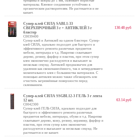
трещины и зазоры до 1 мм, склеивает пористые
материалы. Клеевое соединение устойчиво к
органическим растворителям. Не растекается и не
капает.
Супер-клей СИЛА SABL1-33
130.48 руб
СВЕРХПРОЧНЫЙ 3 г + АНТИКЛЕЙ 3 г
блистер
C0039400
Супер-клей и Антиклей на одном блистере. Супер-
клей СИЛА, идеально подходит для быстрого и
эффективного ремонта различных предметов
мебели, интерьера и т.д. Накрепко схватывает
дерево, резину, фарфор и пластик, при этом супер
клеи экономично расходуются и высыхают за
несколько секунд. Антиклей предназначен для
удаления как свеженанесённого, так и затвердевшего
моментального клея с большинства материалов. С
помощью антиклея можно также обезжирить или
очистить загрязнённые поверхности перед
склеиванием.
Супер-клей СИЛА SSGBL12-3 ГЕЛЬ 3 г лента
63.14 руб
12 шт.
C0042300
Супер-клей ГЕЛЬ СИЛА, идеально подходит для
быстрого и эффективного ремонта различных
предметов мебели, интерьера, обуви и т.д. Накрепко
схватывает дерево, кожу, резину, керамику, фарфор и
пластик, при этом супер клеи экономично
расходуются и высыхают за несколько секунд. Не
растекается и не капает.