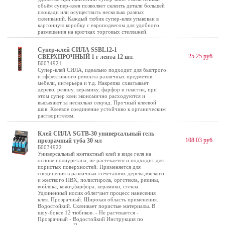
объём супер-клея позволяет склеить детали большей
площади или осуществить несколько разных
склеиваний. Каждый тюбик супер-клея упакован в
картонную коробку с европодвесом для удобного
размещения на крючках торговых стеллажей.
Супер-клей СИЛА SSBL12-1
25.25 руб
СВЕРХПРОЧНЫЙ 1 г лента 12 шт.
Б0034921
Супер-клей СИЛА, идеально подходит для быстрого
и эффективного ремонта различных предметов
мебели, интерьера и т.д. Накрепко схватывает
дерево, резину, керамику, фарфор и пластик, при
этом супер клеи экономично расходуются и
высыхают за несколько секунд. Прочный клеевой
шов. Клеевое соединение устойчиво к органическим
растворителям.
Клей СИЛА SGTB-30 универсальный гель
108.03 руб
прозрачный туба 30 мл
Б0034922
Универсальный контактный клей в виде геля на
основе полиуретана, не растекается и подходит для
пористых поверхностей. Применяется для
соединения в различных сочетаниях дерева,мягкого
и жесткого ПВХ, полистирола, оргстекла, резины,
войлока, кожи,фарфора, керамики, стекла.
Удлиненный носик облегчает процесс нанесения
клея. Прозрачный. Широкая область применения.
Водостойкий. Склеивает пористые материалы. В
шоу-боксе 12 тюбиков. - Не растекается -
Прозрачный - Водостойкий Инструкция по