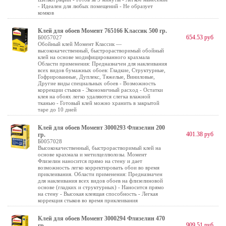
- Идеален для любых помещений - Не образует
комков
Клей для обоев Момент 765166 Классик 500 гр.
654.53 руб
Б0057027
Обойный клей Момент Классик —
высококачественный, быстрорастворимый обойный
клей на основе модифицированного крахмала
Области применения: Предназначен для наклеивания
всех видов бумажных обоев: Гладкие, Структурные,
Гофрированные, Дуплекс, Тяжелые, Виниловые,
Другие виды специальных обоев - Возможность
коррекции стыков - Экономичный расход - Остатки
клея на обоях легко удаляются слегка влажной
тканью - Готовый клей можно хранить в закрытой
таре до 10 дней
Клей для обоев Момент 3000293 Флизелин 200
401.38 руб
гр.
Б0057028
Высококачественный, быстрорастворимый клей на
основе крахмала и метилцеллюлозы. Момент
Флизелин наносится прямо на стену и дает
возможность легко корректировать обои во время
приклеивания. Области применения: Предназначен
для наклеивания всех видов обоев на флизелиновой
основе (гладких и структурных) - Наносится прямо
на стену - Высокая клеящая способность - Легкая
коррекция стыков во время приклеивания
Клей для обоев Момент 3000294 Флизелин 470
909.51 руб
гр.