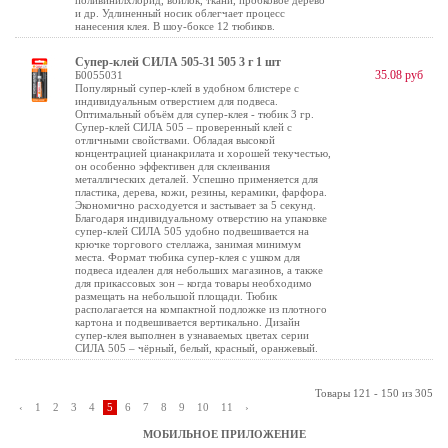
поливинилхлорид, войлок, ткани, пробковое дерево
и др. Удлиненный носик облегчает процесс
нанесения клея. В шоу-боксе 12 тюбиков.
Супер-клей СИЛА 505-31 505 3 г 1 шт
35.08 руб
Б0055031
Популярный супер-клей в удобном блистере с
индивидуальным отверстием для подвеса.
Оптимальный объём для супер-клея - тюбик 3 гр.
Супер-клей СИЛА 505 – проверенный клей с
отличными свойствами. Обладая высокой
концентрацией цианакрилата и хорошей текучестью,
он особенно эффективен для склеивания
металлических деталей. Успешно применяется для
пластика, дерева, кожи, резины, керамики, фарфора.
Экономично расходуется и застывает за 5 секунд.
Благодаря индивидуальному отверстию на упаковке
супер-клей СИЛА 505 удобно подвешивается на
крючке торгового стеллажа, занимая минимум
места. Формат тюбика супер-клея с ушком для
подвеса идеален для небольших магазинов, а также
для прикассовых зон – когда товары необходимо
размещать на небольшой площади. Тюбик
располагается на компактной подложке из плотного
картона и подвешивается вертикально. Дизайн
супер-клея выполнен в узнаваемых цветах серии
СИЛА 505 – чёрный, белый, красный, оранжевый.
Товары 121 - 150 из 305
‹
1
2
3
4
5
6
7
8
9
10
11
›
МОБИЛЬНОЕ ПРИЛОЖЕНИЕ