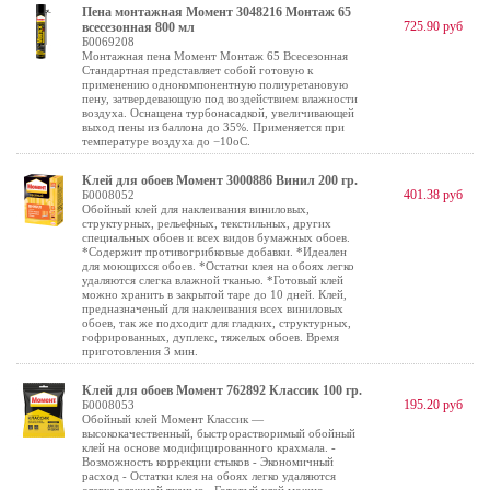
Пена монтажная Момент 3048216 Монтаж 65
725.90 руб
всесезонная 800 мл
Б0069208
Монтажная пена Момент Монтаж 65 Всесезонная
Стандартная представляет собой готовую к
применению однокомпонентную полиуретановую
пену, затвердевающую под воздействием влажности
воздуха. Оснащена турбонасадкой, увеличивающей
выход пены из баллона до 35%. Применяется при
температуре воздуха до −10оС.
Клей для обоев Момент 3000886 Винил 200 гр.
401.38 руб
Б0008052
Обойный клей для наклеивания виниловых,
структурных, рельефных, текстильных, других
специальных обоев и всех видов бумажных обоев.
*Содержит противогрибковые добавки. *Идеален
для моющихся обоев. *Остатки клея на обоях легко
удаляются слегка влажной тканью. *Готовый клей
можно хранить в закрытой таре до 10 дней. Клей,
предназначеный для наклеивания всех виниловых
обоев, так же подходит для гладких, структурных,
гофрированных, дуплекс, тяжелых обоев. Время
приготовления 3 мин.
Клей для обоев Момент 762892 Классик 100 гр.
195.20 руб
Б0008053
Обойный клей Момент Классик —
высококачественный, быстрорастворимый обойный
клей на основе модифицированного крахмала. -
Возможность коррекции стыков - Экономичный
расход - Остатки клея на обоях легко удаляются