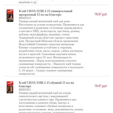
керамики и др.
Клей СИЛА SUBL1-15 универсальный
79.97 руб
прозрачный 15 мл на блистере
Б0002919
Универсальный контактный клей для дома.
Изготовлен на основе полиуретана. Применяется для
соединения в различных сочетаниях дерева,мягкого
и жесткого ПВХ, полистирола, оргстекла, резины,
войлока, кожи,фарфора, керамики, стекла.
Удлиненный носик облегчает процесс нанесения
клея. Прозрачный Широкая область применения
Водостойкий Склеивает пористые материалы.
Клеевое соединение устойчиво к старению,
воздействию тепла, масел, жиров, слабых растворов
кислот и щелочей. Склеенным изделием можно
пользоваться через 24 часа. Инструкция по
применению - Перед использованием очистите
склеиваемые поверхности. - Нанесите клей тонким
слоем на обе склеиваемые поверхности и подождите
5–10 минут. - Сильно сожмите склеиваемые
поверхности.
Клей СИЛА SSBL1-15 обувной 15 мл на
79.97 руб
блистере
Б0002921
Универсальный контактный клей на основе
синтетического каучука с максимальной
эластичностью клеевого шва. Применяется при
изготовлении и ремонте обуви, быстро и
качественно склеивает обувные материалы в
различных сочетаниях: кожу, кожзаменитель, резину,
термоэластопласт, пластик, поливинилхлорид,