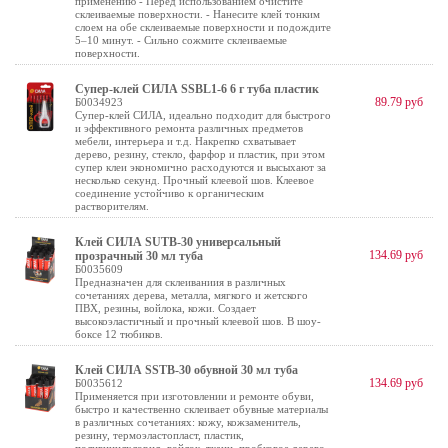
применению - Перед использованием очистите
склеиваемые поверхности. - Нанесите клей тонким
слоем на обе склеиваемые поверхности и подождите
5–10 минут. - Сильно сожмите склеиваемые
поверхности.
Супер-клей СИЛА SSBL1-6 6 г туба пластик
89.79 руб
Б0034923
Супер-клей СИЛА, идеально подходит для быстрого
и эффективного ремонта различных предметов
мебели, интерьера и т.д. Накрепко схватывает
дерево, резину, стекло, фарфор и пластик, при этом
супер клеи экономично расходуются и высыхают за
несколько секунд. Прочный клеевой шов. Клеевое
соединение устойчиво к органическим
растворителям.
Клей СИЛА SUTB-30 универсальный
134.69 руб
прозрачный 30 мл туба
Б0035609
Предназначен для склеиваниия в различных
сочетаниях дерева, металла, мягкого и жетского
ПВХ, резины, войлока, кожи. Создает
высокоэластичный и прочный клеевой шов. В шоу-
боксе 12 тюбиков.
Клей СИЛА SSTB-30 обувной 30 мл туба
134.69 руб
Б0035612
Применяется при изготовлении и ремонте обуви,
быстро и качественно склеивает обувные материалы
в различных сочетаниях: кожу, кожзаменитель,
резину, термоэластопласт, пластик,