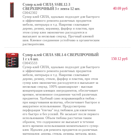
Супер-клей СИЛА SSBL12-3
40.69 руб
СВЕРХПРОЧНЫЙ 3 г лента 12 шт.
C0042302
Супер-клей СИЛА, идеально подходит для быстрого
и эффективного ремонта различных предметов
мебели, интерьера и т.д. Накрепко схватывает
дерево, резину, керамику, фарфор и пластик, при
этом супер клеи экономично расходуются и
высыхают за несколько секунд. Прочный клеевой
шов. Клеевое соединение устойчиво к органическим
растворителям.
Супер-клей СИЛА SBL1-6 СВЕРХПРОЧНЫЙ
150.12 руб
1 г х 6 шт.
C0045533
Супер-клей СИЛА, идеально подходит для быстрого
и эффективного ремонта различных предметов
мебели, интерьера и т.д. Накрепко схватывает
дерево, резину, стекло, фарфор и пластик, при этом
супер клеи экономично расходуются и высыхают за
несколько секунд. 100% цианоакрилат - высокая
концентрация клеящих ингредиентов, обеспечивает
крепкое, мгновенное соединение частей различных
предметов. Удобный само вскрывающийся тюбик -
при накручивания колпачка, обеспечивает быстрое и
аккуратное использование. Предусмотрена
перфорация "ёлочка" под тюбиком для извлечения
его быстро и без усилий. Не засыхает после первого
использования. Объем тюбика рассчитан таким
образом, что содержимое не высыхает в течение
всего времени использования моментального супер-
клея. Идеален для ремонта предметов из различных
материалов: дерева, стекла, резины, металла, кожи,