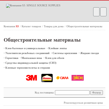
Компания
S3
Каталог товаров
Товары для дома
Общестроительные материалы
/
/
/
Общестроительные материалы
·
·
Клеи бытовые и универсальные
Клейкие ленты
·
·
·
Уплотнители резьбовых соединений
Системы крепления
Жидкие гвозди
·
·
·
Герметики
Монтажная пена
Клеи для обоев
·
Средства индивидуальной защиты (СИЗ)
·
Клеевые термопистолеты и стержни
Код поставщика:
Рекомендуемая розничная цена