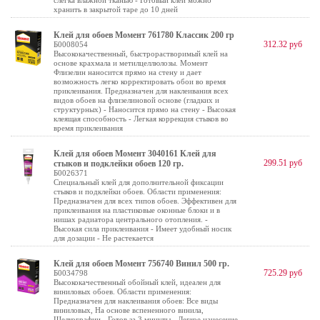
слегка влажной тканью - Готовый клей можно
хранить в закрытой таре до 10 дней
Клей для обоев Момент 761780 Классик 200 гр
312.32 руб
Б0008054
Высококачественный, быстрорастворимый клей на
основе крахмала и метилцеллюлозы. Момент
Флизелин наносится прямо на стену и дает
возможность легко корректировать обои во время
приклеивания. Предназначен для наклеивания всех
видов обоев на флизелиновой основе (гладких и
структурных) - Наносится прямо на стену - Высокая
клеящая способность - Легкая коррекция стыков во
время приклеивания
Клей для обоев Момент 3040161 Клей для
299.51 руб
стыков и подклейки обоев 120 гр.
Б0026371
Специальный клей для дополнительной фиксации
стыков и подклейки обоев. Области применения:
Предназначен для всех типов обоев. Эффективен для
приклеивания на пластиковые оконные блоки и в
нишах радиатора центрального отопления. -
Высокая сила приклеивания - Имеет удобный носик
для дозации - Не растекается
Клей для обоев Момент 756740 Винил 500 гр.
725.29 руб
Б0034798
Высококачественный обойный клей, идеален для
виниловых обоев. Области применения:
Предназначен для наклеивания обоев: Все виды
виниловых, На основе вспененного винила,
Шелкографии - Готов за 3 минуты - Легкое нанесение