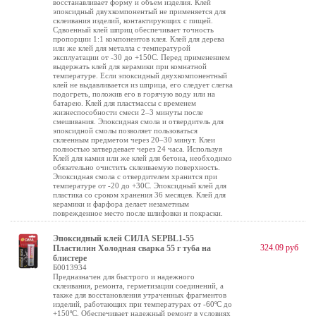
восстанавливает форму и объем изделия. Клей
эпоксидный двухкомпонентый не применяется для
склеивания изделий, контактирующих с пищей.
Сдвоенный клей шприц обеспечивает точность
пропорции 1:1 компонентов клея. Клей для дерева
или же клей для металла с температурой
эксплуатации от -30 до +150С. Перед применением
выдержать клей для керамики при комнатной
температуре. Если эпоксидный двухкомпонентный
клей не выдавливается из шприца, его следует слегка
подогреть, положив его в горячую воду или на
батарею. Клей для пластмассы с временем
жизнеспособности смеси 2–3 минуты после
смешивания. Эпоксидная смола и отвердитель для
эпоксидной смолы позволяет пользоваться
склеенным предметом через 20–30 минут. Клеи
полностью затвердевает через 24 часа. Используя
Клей для камня или же клей для бетона, необходимо
обязательно очистить склеиваемую поверхность.
Эпоксидная смола с отвердителем хранится при
температуре от -20 до +30С. Эпоксидный клей для
пластика со сроком хранения 36 месяцев. Клей для
керамики и фарфора делает незаметным
поврежденное место после шлифовки и покраски.
Эпоксидный клей СИЛА SEPBL1-55
324.09 руб
Пластилин Холодная сварка 55 г туба на
блистере
Б0013934
Предназначен для быстрого и надежного
склеивания, ремонта, герметизации соединений, а
также для восстановления утраченных фрагментов
изделий, работающих при температурах от -60ºС до
+150ºС. Обеспечивает надежный ремонт в условиях