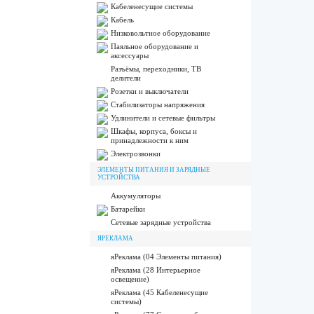
Кабеленесущие системы
Кабель
Низковольтное оборудование
Паяльное оборудование и
аксессуары
Разъёмы, переходники, ТВ
делители
Розетки и выключатели
Стабилизаторы напряжения
Удлинители и сетевые фильтры
Шкафы, корпуса, боксы и
принадлежности к ним
Электрозвонки
ЭЛЕМЕНТЫ ПИТАНИЯ И ЗАРЯДНЫЕ
УСТРОЙСТВА
Аккумуляторы
Батарейки
Сетевые зарядные устройства
ЯРЕКЛАМА
яРеклама (04 Элементы питания)
яРеклама (28 Интерьерное
освещение)
яРеклама (45 Кабеленесущие
системы)