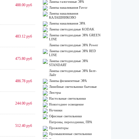
Лампы галогенные ЭРА
488.00 руб
Лампы накаливания Favor
Лампы накаливания
КАЛАШНИКОВО
Лампы накаливания ЭРА
Лампы светодиодные KODAK
Лампы светодиодные ЭРА GREEN
483.12 руб
LINE
Лампы светодиодные ЭРА Power
Лампы светодиодные ЭРА RED
LINE
475.80 руб
Лампы светодиодные ЭРА
STANDART
Лампы светодиодные ЭРА Белт-
Лайт
486.78 руб
Лампы филаментные ЭРА
Линейные светильники бытовые
Люстры
Настольные светильники
244.00 руб
Новогоднее освещение
Ночники
Офисные светильники
Патроны, переходники, ПРА
512.40 руб
Прожекторы
Промышленные светильники