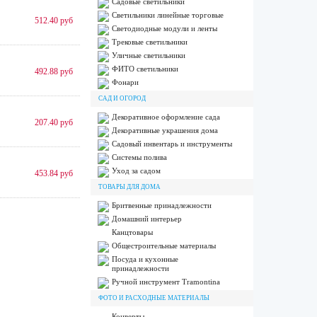
Садовые светильники
Светильники линейные торговые
512.40 руб
Светодиодные модули и ленты
Трековые светильники
Уличные светильники
ФИТО светильники
492.88 руб
Фонари
САД И ОГОРОД
Декоративное оформление сада
207.40 руб
Декоративные украшения дома
Садовый инвентарь и инструменты
Системы полива
Уход за садом
453.84 руб
ТОВАРЫ ДЛЯ ДОМА
Бритвенные принадлежности
Домашний интерьер
Канцтовары
Общестроительные материалы
Посуда и кухонные
принадлежности
Ручной инструмент Tramontina
ФОТО И РАСХОДНЫЕ МАТЕРИАЛЫ
Конверты