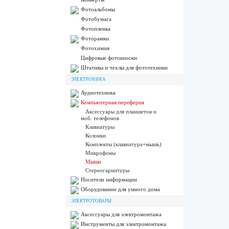
Фотоальбомы
Фотобумага
Фотопленка
Фоторамки
Фотохимия
Цифровые фотокиоски
Штативы и чехлы для фототехники
ЭЛЕКТРОНИКА
Аудиотехника
Компьютерная переферия
Аксессуары для планшетов и
моб. телефонов
Клавиатуры
Колонки
Комплекты (клавиатура+мышь)
Микрофоны
Мыши
Стереогарнитуры
Носители информации
Оборудование для умного дома
ЭЛЕКТРОТОВАРЫ
Аксессуары для электромонтажа
Инструменты для электромонтажа