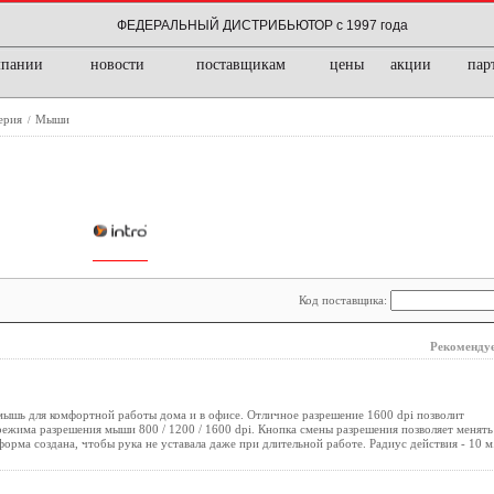
ФЕДЕРАЛЬНЫЙ ДИСТРИБЬЮТОР с 1997 года
мпании
новости
поставщикам
цены
акции
пар
ерия
Мыши
/
Код поставщика:
Рекомендуе
 мышь для комфортной работы дома и в офисе. Отличное разрешение 1600 dpi позволит
режима разрешения мыши 800 / 1200 / 1600 dpi. Кнопка смены разрешения позволяет менять
ма создана, чтобы рука не уставала даже при длительной работе. Радиус действия - 10 м