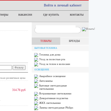
Войти в личный кабинет
тнеры
вакансии
где купить
контакты
ТОВАРЫ
БРЕНДЫ
БЫТОВАЯ ТЕХНИКА
Техника для дома
Уход за полостью рта
Уход за телом и волосами
ОСВЕЩЕНИЕ
Аварийное освещение
мая розничная цена
Автолампы
Бытовые светодиодные
светильники
314.76 руб
Встраиваемые светильники
Декоративная подсветка
.
ЖКХ светильники
Лампы cветодиодные Philips