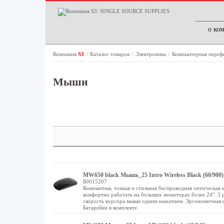
о ко
Компания
S3
Каталог товаров
Электроника
Компьютерная переф
/
/
/
Мыши
MW650 black Мышь_25 Intro Wireless Black (60/900)
Б0015207
Компактная, тонкая и стильная беспроводная оптическая
комфортно работать на больших мониторах более 24". 3 
скорость курсора мыши одним нажатием. Эргономичная фор
Батарейки в комплекте.