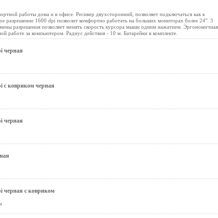
ртной работы дома и в офисе. Ресивер двухсторонний, позволяет подключаться как к
ое разрешение 1600 dpi позволит комфортно работать на больших мониторах более 24". 3
смены разрешения позволяет менять скорость курсора мыши одним нажатием. Эргономичная
ой работе за компьютером. Радиус действия - 10 м. Батарейки в комплекте.
i черная
i с ковриком черная
i черная
рная
i черная с ковриком
м