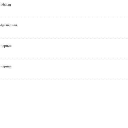
i белая
dpi черная
 черная
 черная